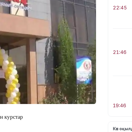
22:45
21:46
19:46
ін курстар
Көп оқы