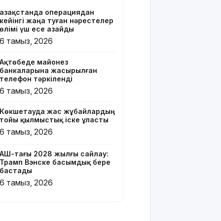
Қазақстанда операциядан
Онлайн-
кейінгі жаңа туған нәрестелер
казиноны
өлімі үш есе азайды
жарнамалаған
6 тамыз, 2026
Қайсар
Хамза 7
Ақтөбеде майонез
жылға
банкаларына жасырылған
сотталуы
телефон тәркіленді
мүмкін
6 тамыз, 2026
Қызылорда
Көкшетауда жас жұбайлардың
облысында
тойы қылмыстық іске ұласты
жылына 6
6 тамыз, 2026
мың тонна
өнім
өндіретін
АҚШ-тағы 2028 жылғы сайлау:
Трамп Вэнске басымдық бере
құс
бастады
фабрикасы
6 тамыз, 2026
ашылды
Балағат
сөздер