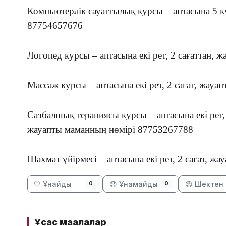
Компьютерлік сауаттылық курсы – аптасына 5 к
87754657676
Логопед курсы – аптасына екі рет, 2 сағаттан,
Массаж курсы – аптасына екі рет, 2 сағат, жау
Сазбалшық терапиясы курсы – аптасына екі рет, 
жауапты маманның нөмірі 87753267788
Шахмат үйірмесі – аптасына екі рет, 2 сағат, 
🤍 Ұнайды
😞 Ұнамайды
😡 Шектен 
0
0
Ұқсас мақалалар