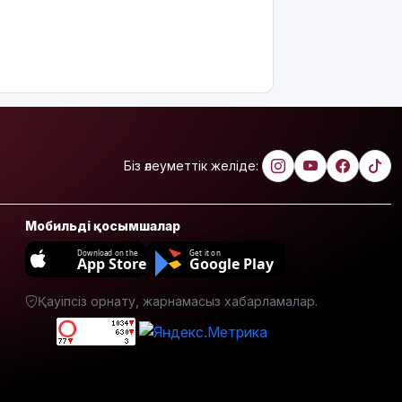
ұнына
сұраныс
артып
келеді: ең ірі
импорттаушы
елдер
белгілі
болды
Біз әлеуметтік желіде:
Шығыс
Қазақстан
Dongfeng
Motor
Мобильді қосымшалар
компаниясымен
Download on the
Get it on
жаңа
App Store
Google Play
инвестициялық
жобаларды
Қауіпсіз орнату, жарнамасыз хабарламалар.
жүзеге
асыруға
мүдделі
Мемлекеттік