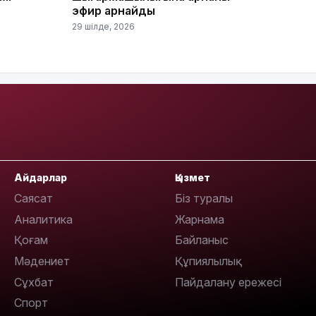
эфир арнайды
29 шілде, 2026
15:24
Айдарлар
Қызмет
Саясат
Біз туралы
14:47
Аналитика
Жарнама
Қоғам
Байланыс
Мәдениет
Құпиялылық
Сұхбат
Пайдалану ережесі
Спорт