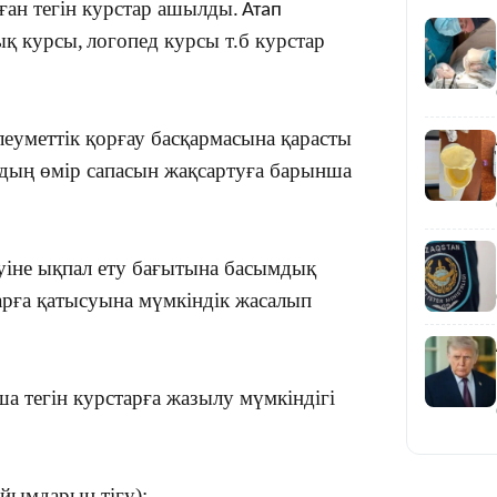
ған тегін курстар ашылды.
Атап
ық курсы,
логопед курсы т.б курстар
19:36
еуметтік қорғау басқармасына қарасты
ң өмір сапасын жақсартуға барынша
зуіне ықпал ету бағытына басымдық
тарға қатысуына мүмкіндік жасалып
19:10
а тегін курстарға жазылу мүмкіндігі
ұйымдарын тігу);