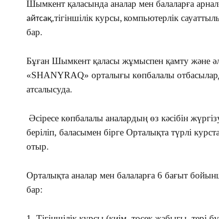
Шымкент қаласында аналар мен балаларға арнал
тігіншілік курсы,
компьютерлік сауаттыл
айтсақ,
бар.
Бұған Шымкент қаласы жұмыспен қамту және әл
«SHANYRAQ» орталығы көпбалалы отбасыларды
атсалысуда.
Әсіресе көпбалалы аналардың өз кәсібін жүргі
беріліп, баласымен бірге Орталықта түрлі курс
отыр.
Орталықта аналар мен балаларға 6 бағыт бойынш
бар:
1. Тігіншілік курсы (киім, төсек жабығы, тері б