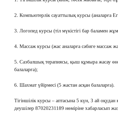
2. Компьютерлік сауаттылық курсы (аналарға Е
3. Логопед курсы (тіл мүкістігі бар баламен жұм
4. Массаж курсы (жас аналарға сәбиге массаж жа
5. Сазбалшық терапиясы, қыш құмыра жасау өнер
балаларға);
6. Шахмат үйірмесі (5 жастан асқан балаларға).
Тігіншілік курсы – аптасына 5 күн, 3 ай оқудан 
деушілер 87020231189 нөміріне хабарласып жа