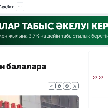
Сұқбат
н балаларға
23:23