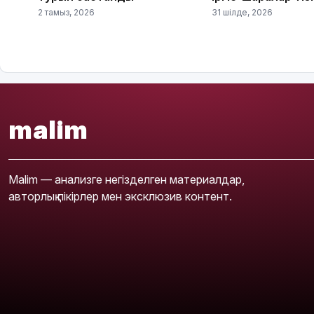
2 тамыз, 2026
31 шілде, 2026
malim
Malim — анализге негізделген материалдар,
авторлық пікірлер мен эксклюзив контент.