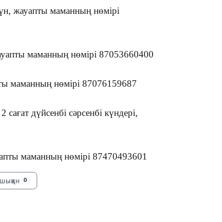
үн, жауапты маманның нөмірі
 жауапты маманның нөмірі 87053660400
апты маманның нөмірі 87076159687
17:17
2 сағат дүйсенбі сәрсенбі күндері,
жауапты маманның нөмірі 87470493601
16:37
шыққан
0