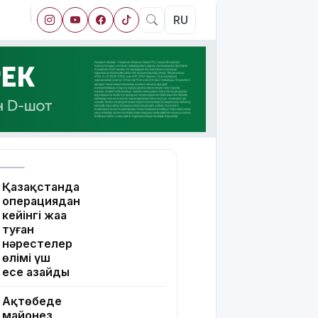
RU
Қазақстанда
операциядан
кейінгі жаңа
туған
нәрестелер
өлімі үш
есе азайды
Ақтөбеде
майонез