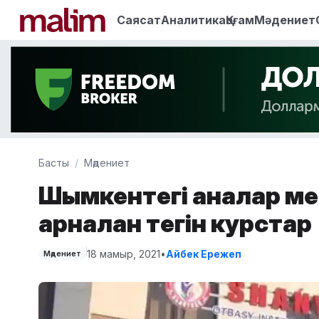
Саясат
Аналитика
Қоғам
Мәдениет
Басты
Мәдениет
Шымкентегі аналар ме
арналған тегін курстар
18 мамыр, 2021
•
Айбек Ережеп
Мәдениет