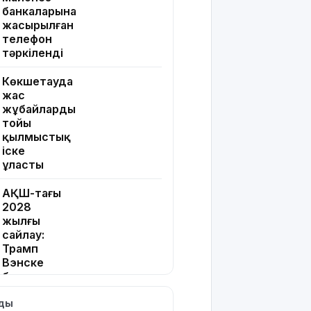
банкаларына
жасырылған
телефон
тәркіленді
Көкшетауда
жас
жұбайлардың
тойы
қылмыстық
іске
ұласты
АҚШ-тағы
2028
жылғы
сайлау:
Трамп
Вэнске
басымдық
бере
лды
бастады