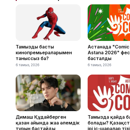
Тамыздың басты
Астанада "Comic
кинопремьераларымен
Astana 2026" фес
таныссыз ба?
басталды
6 тамыз, 2026
6 тамыз, 2026
Димаш Құдайберген
Тамызда қайда б
қазан айында жаңа әлемдік
болады? Қазақста
турын бастайды
ірі іс-шаралар тіз