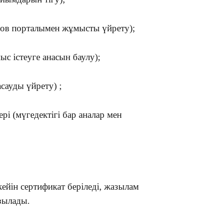
19:09
гов порталымен жұмысты үйрету);
ыс істеуге анасын баулу);
сауды үйрету) ;
18:50
і (мүгедектігі бар аналар мен
кейін сертификат беріледі, жазылам
17:33
зылады.