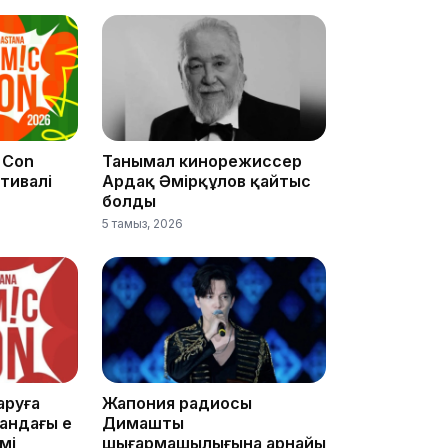
16:01
 Con
Танымал кинорежиссер
15:59
тивалі
Ардақ Әмірқұлов қайтыс
болды
5 тамыз, 2026
15:25
аруға
Жапония радиосы
ндағы ең
Димаштың
імі
шығармашылығына арнайы