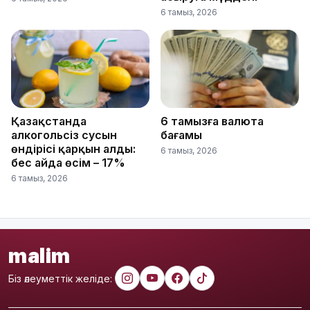
6 тамыз, 2026
Қазақстанда
6 тамызға валюта
алкогольсіз сусын
бағамы
өндірісі қарқын алды:
6 тамыз, 2026
бес айда өсім – 17%
6 тамыз, 2026
malim
Біз әлеуметтік желіде: