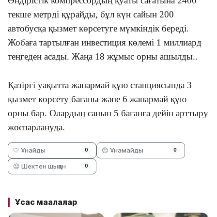
Өндірістік компрессордың қуаты сағатына 2400
текше метрді құрайды, бұл күн сайын 200
автобусқа қызмет көрсетуге мүмкіндік бере
ді.
Жобаға тартылған инвестиция көлемі 1 миллиард
теңгеден асады. Жаңа 18 жұмыс орны ашылды..
Қазіргі уақытта жанармай құю станциясында 3
қызмет көрсету бағаны жəне 6 жанармай құю
орны бар. Олардың санын 5 бағанға дейін арттыру
жоспарлануда.
🤍 Ұнайды
😞 Ұнамайды
0
0
😡 Шектен шыққан
0
Ұқсас мақалалар