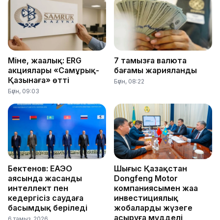
Міне, жаңалық: ERG
7 тамызға валюта
акциялары «Самұрық-
бағамы жарияланды
Қазынаға» өтті
Бүгін, 08:22
Бүгін, 09:03
Бектенов: ЕАЭО
Шығыс Қазақстан
аясында жасанды
Dongfeng Motor
интеллект пен
компаниясымен жаңа
кедергісіз саудаға
инвестициялық
басымдық беріледі
жобаларды жүзеге
асыруға мүдделі
6 тамыз, 2026