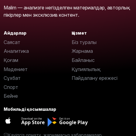
Malim — анализге негізделген материалдар, авторлық
пікірлер мен эксклюзив контент.
Айдарлар
Қызмет
Саясат
Біз туралы
Аналитика
Жарнама
Қоғам
Байланыс
Мәдениет
Құпиялылық
Сұхбат
Пайдалану ережесі
Спорт
Бейне
Мобильді қосымшалар
Download on the
Get it on
App Store
Google Play
Қауіпсіз орнату, жарнамасыз хабарламалар.