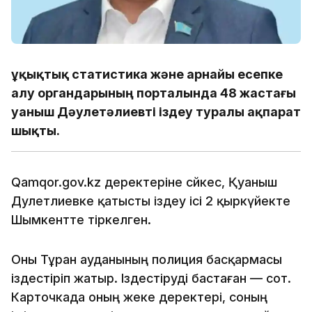
Құқықтық статистика және арнайы есепке
алу органдарының порталында 48 жастағы
Қуаныш Дәулетәлиевті іздеу туралы ақпарат
шықты.
Qamqor.gov.kz деректеріне сәйкес, Қуаныш
Дәулетәлиевке қатысты іздеу ісі 2 қыркүйекте
Шымкентте тіркелген.
Оны Тұран ауданының полиция басқармасы
іздестіріп жатыр. Іздестіруді бастаған — сот.
Карточкада оның жеке деректері, соның