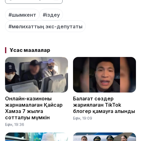
#шымкент
#іздеу
#мәслихаттың экс-депутаты
Ұқсас мақалалар
Онлайн-казиноны
Балағат сөздер
жарнамалаған Қайсар
жариялаған TikTok
Хамза 7 жылға
блогер қамауға алынды
сотталуы мүмкін
Бүгін, 19:09
Бүгін, 19:36