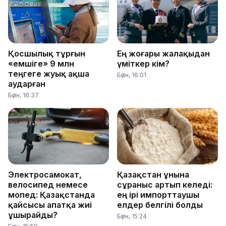
Қосшылық тұрғын
Ең жоғары жалақыдан
«емшіге» 9 млн
үміткер кім?
теңгеге жуық ақша
Бүгін, 16:01
аударған
Бүгін, 16:37
Электросамокат,
Қазақстан ұнына
велосипед немесе
сұраныс артып келеді:
мопед: Қазақстанда
ең ірі импорттаушы
қайсысы апатқа жиі
елдер белгілі болды
ұшырайды?
Бүгін, 15:24