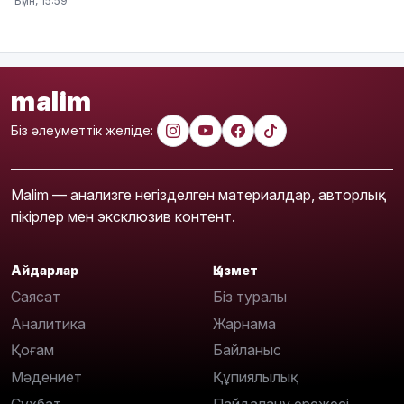
Бүгін, 15:59
malim
Біз әлеуметтік желіде:
Malim — анализге негізделген материалдар, авторлық
пікірлер мен эксклюзив контент.
Айдарлар
Қызмет
Саясат
Біз туралы
Аналитика
Жарнама
Қоғам
Байланыс
Мәдениет
Құпиялылық
Сұхбат
Пайдалану ережесі