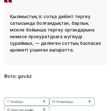
Қылмыстық іс сотқа дейінгі тергеу
сатысында болғандықтан, барлық
мәселе бойынша тергеу органдарына
немесе прокуратураға жүгінуді
сұраймыз, — делінген соттың баспасөз
қызметі ұсынған ақпаратта.
Фото: gov.kz
🤍 Ұнайды
😞 Ұнамайды
0
0
😡 Шектен шыққан
0