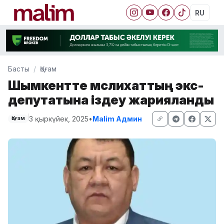
RU
Басты
Қоғам
Шымкентте мәслихаттың экс-
депутатына іздеу жарияланды
3 қыркүйек, 2025
•
Malim Админ
Қоғам