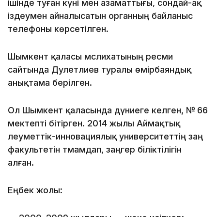
ішінде туған күні мен азаматтығы, сондай-ақ
іздеумен айналысатын органның байланыс
телефоны көрсетілген.
Шымкент қаласы мәслихатының ресми
сайтында Дәулетәлиев туралы өмірбаяндық
анықтама берілген.
Ол Шымкент қаласында дүниеге келген, № 66
мектепті бітірген. 2014 жылы Аймақтық
әлеуметтік-инновациялық университеттің заң
факультетін тәмамдап, заңгер біліктілігін
алған.
Еңбек жолы: