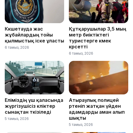
Көкшетауда жас
Құтқарушылар 3,5 мың
жұбайлардың тойы
метр биіктіктегі
қылмыстық іске ұласты
туристерге көмек
көрсетті
6 тамыз, 2026
6 тамыз, 2026
Еліміздің үш қаласында
Атыраулық полицей
жүргізушісіз көліктер
өртеніп жатқан үйден
сынақтан өткізіледі
адамдарды аман алып
шықты
5 тамыз, 2026
5 тамыз, 2026