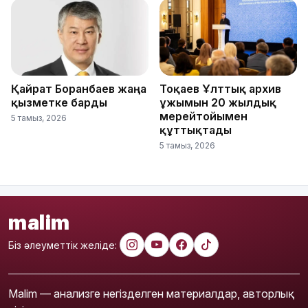
Қайрат Боранбаев жаңа
Тоқаев Ұлттық архив
қызметке барды
ұжымын 20 жылдық
мерейтойымен
5 тамыз, 2026
құттықтады
5 тамыз, 2026
malim
Біз әлеуметтік желіде:
Malim — анализге негізделген материалдар, авторлық