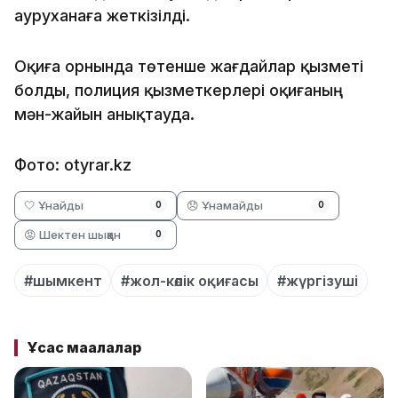
ауруханаға жеткізілді.
Оқиға орнында төтенше жағдайлар қызметі
болды, полиция қызметкерлері оқиғаның
мән-жайын анықтауда.
Фото: otyrar.kz
🤍 Ұнайды
😞 Ұнамайды
0
0
😡 Шектен шыққан
0
#шымкент
#жол-көлік оқиғасы
#жүргізуші
Ұқсас мақалалар