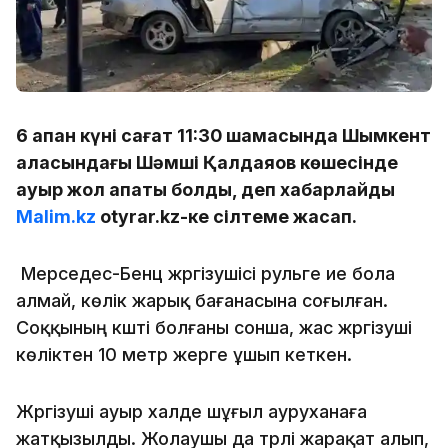
6 ақпан күні сағат 11:30 шамасында Шымкент
қаласындағы Шәмші Қалдаяқов көшесінде
ауыр жол апаты болды, деп хабарлайды
Malim.kz
otyrar.kz-ке сілтеме жасап.
Мерседес-Бенц жүргізушісі рульге ие бола
алмай, көлік жарық бағанасына соғылған.
Соққының күшті болғаны сонша, жас жүргізуші
көліктен 10 метр жерге ұшып кеткен.
Жүргізуші ауыр халде шұғыл ауруханаға
жатқызылды. Жолаушы да түрлі жарақат алып,