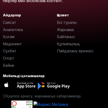
пікірлер мен эксклюзив контент.
Айдарлар
Қызмет
Саясат
Біз туралы
Аналитика
Жарнама
Қоғам
Байланыс
Мәдениет
Құпиялылық
Сұхбат
Пайдалану ережесі
Спорт
Бейне
Мобильді қосымшалар
Download on the
Get it on
App Store
Google Play
Қауіпсіз орнату, жарнамасыз хабарламалар.