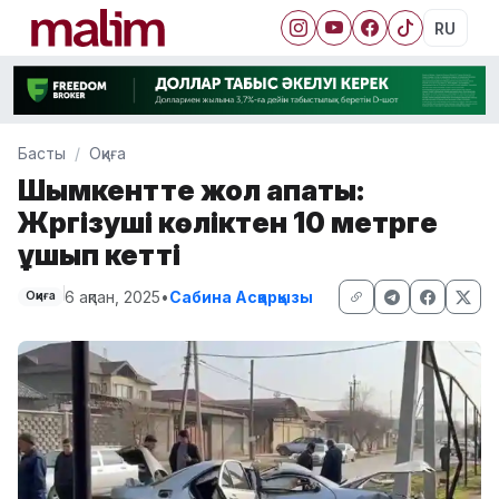
RU
Басты
Оқиға
Шымкентте жол апаты:
Жүргізуші көліктен 10 метрге
ұшып кетті
6 ақпан, 2025
•
Сабина Асқарқызы
Оқиға