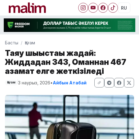
RU
Басты
Қоғам
Таяу шығыстағы жағдай:
Жиддадан 343, Оманнан 467
азамат елге жеткізіледі
3 наурыз, 2026
•
Айбын Атабай
Қоғам