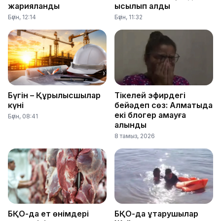
жарияланды
қысылып қалды
Бүгін, 12:14
Бүгін, 11:32
Бүгін – Құрылысшылар
Тікелей эфирдегі
күні
бейәдеп сөз: Алматыда
екі блогер қамауға
Бүгін, 08:41
алынды
8 тамыз, 2026
БҚО-да ет өнімдері
БҚО-да құтқарушылар