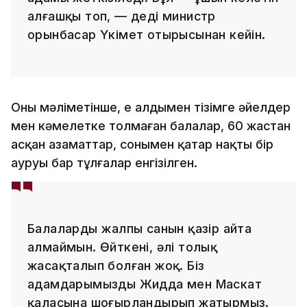
алғашқы топ, — деді министр
орынбасар Үкімет отырысынан кейін.
Оның мәліметінше, ең алдымен тізімге әйелдер
мен кәмелетке толмаған балалар, 60 жастан
асқан азаматтар, сонымен қатар нақты бір
ауруы бар тұлғалар енгізілген.
Балалардың жалпы санын қазір айта
алмаймын. Өйткені, әлі толық
жасақталып болған жоқ. Біз
адамдарымызды Жидда мен Маскат
қаласына шоғырландырып жатырмыз.