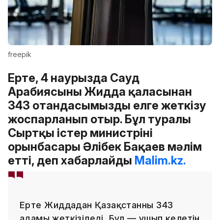
freepik
Ертең, 4 наурызда Сауд
Арабиясының Жидда қаласынан
343 отандасымызды елге жеткізу
жоспарланып отыр. Бұл туралы
Сыртқы істер министрінің
орынбасары Әлібек Бақаев мәлім
етті, деп хабарлайды
Malim.kz.
Ертең Жиддадан Қазақстанның 343
адамы жеткізіледі. Бұл — ұшып келетін