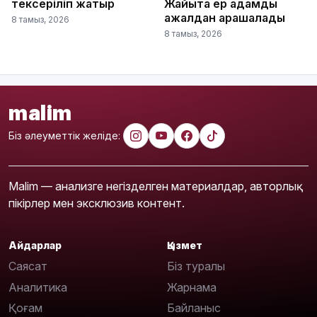
тексеріліп жатыр
Жайықта ер адамды
ажалдан арашалады
8 тамыз, 2026
8 тамыз, 2026
malim
Біз әлеуметтік желіде:
Malim — анализге негізделген материалдар, авторлық
пікірлер мен эксклюзив контент.
Айдарлар
Қызмет
Саясат
Біз туралы
Аналитика
Жарнама
Қоғам
Байланыс