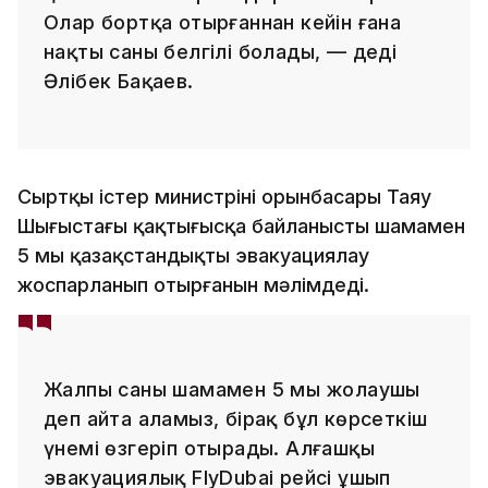
Олар бортқа отырғаннан кейін ғана
нақты саны белгілі болады, — деді
Әлібек Бақаев.
Сыртқы істер министрінің орынбасары Таяу
Шығыстағы қақтығысқа байланысты шамамен
5 мың қазақстандықты эвакуациялау
жоспарланып отырғанын мәлімдеді.
Жалпы саны шамамен 5 мың жолаушы
деп айта аламыз, бірақ бұл көрсеткіш
үнемі өзгеріп отырады. Алғашқы
эвакуациялық FlyDubai рейсі ұшып