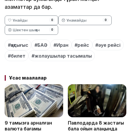
азаматтар да бар.
🤍 Ұнайды
😞 Ұнамайды
0
0
😡 Шектен шыққан
0
#қақтығыс
#БАӘ
#Иран
#рейс
#әуе рейсі
#билет
#жолаушылар тасымалы
Ұқсас мақалалар
9 тамызға арналған
Павлодарда 8 жастағы
валюта бағамы
бала ойын алаңында