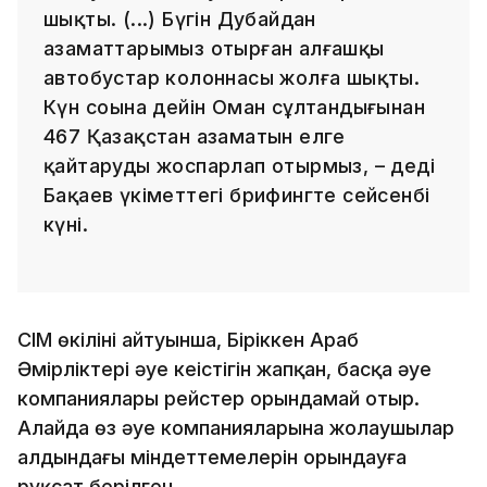
шықты. (...) Бүгін Дубайдан
азаматтарымыз отырған алғашқы
автобустар колоннасы жолға шықты.
Күн соңына дейін Оман сұлтандығынан
467 Қазақстан азаматын елге
қайтаруды жоспарлап отырмыз, – деді
Бақаев үкіметтегі брифингте сейсенбі
күні.
СІМ өкілінің айтуынша, Біріккен Араб
Әмірліктері әуе кеңістігін жапқан, басқа әуе
компаниялары рейстер орындамай отыр.
Алайда өз әуе компанияларына жолаушылар
алдындағы міндеттемелерін орындауға
рұқсат берілген.