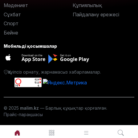
Мәдениет
Құпиялылық
Сұхбат
Пайдалану ережесі
Спорт
Бейне
Мобильді қосымшалар
Download on the
Get it on
App Store
Google Play
Қауіпсіз орнату, жарнамасыз хабарламалар.
© 2025
malim.kz
— Барлық құқықтар қорғалған.
Прайс-парақшасы