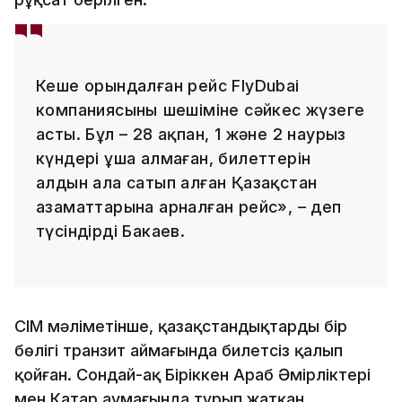
Кеше орындалған рейс FlyDubai
компаниясының шешіміне сәйкес жүзеге
асты. Бұл – 28 ақпан, 1 және 2 наурыз
күндері ұша алмаған, билеттерін
алдын ала сатып алған Қазақстан
азаматтарына арналған рейс», – деп
түсіндірді Бакаев.
СІМ мәліметінше, қазақстандықтардың бір
бөлігі транзит аймағында билетсіз қалып
қойған. Сондай-ақ Біріккен Араб Әмірліктері
мен Катар аумағында тұрып жатқан