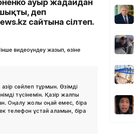
ненко ауыр жағдайдан
19:09
 шықты, деп
news.kz сайтына сілтеп.
тінше видеоүндеу жазып, өзіне
18:50
азір сөйлеп тұрмын. Өзімді
енімді түсінемін. Қазір жалпы
н. Оңалу жолы оңай емес, бірақ
тек телефон ұстай аламын, бірақ
17:33