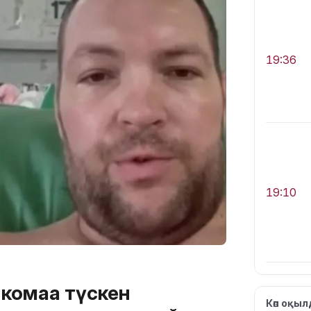
19:36
19:10
комаға түскен
Көп оқы