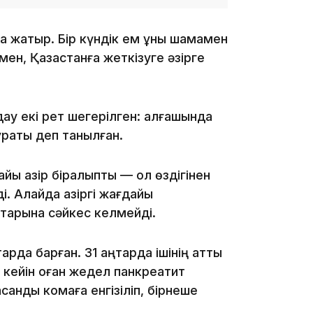
а жатыр. Бір күндік ем құны шамамен
ен, Қазақстанға жеткізуге әзірге
17:17
у екі рет шегерілген: алғашында
рақты деп танылған.
ы қазір бірқалыпты — ол өздігінен
. Алайда қазіргі жағдайы
тарына сәйкес келмейді.
16:37
арда барған. 31 қаңтарда ішінің қатты
 кейін оған жедел панкреатит
санды комаға енгізіліп, бірнеше