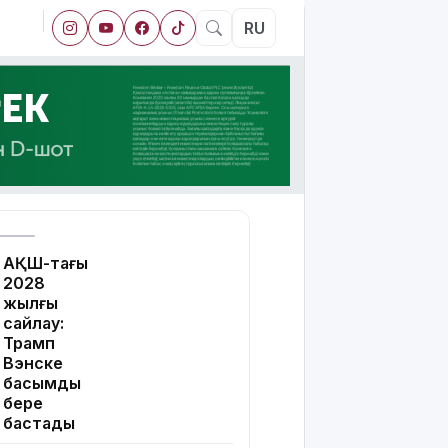
RU
АҚШ-тағы
2028
жылғы
сайлау:
Трамп
Вэнске
басымдық
бере
бастады