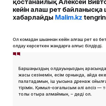
қостанайлық Алексей Вивто
кейін алғаш рет байланысқа
хабарлайды
Malim.kz
tengri
Ол комадан шыққаннан кейін алғаш рет өз бе
қолдау көрсеткен жандарға алғыс білдірді.
Баршаңыздың қолдауыңыздың арқасында қ
жақсы сезінемін, есім орнында, қайда ек
палатадамын, іш қуысына дренаж қойылға
тірімін. Қимыл-қозғалысым әлі әлсіз — 
толық отыра алмаймын, – деді ол.