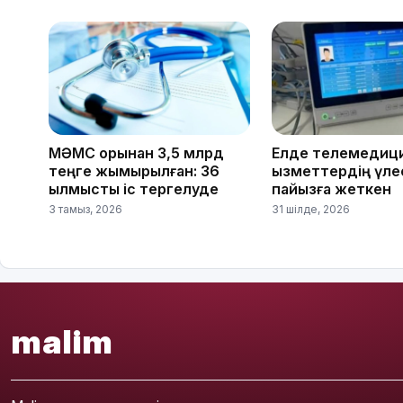
МӘМС қорынан 3,5 млрд
Елде телемедици
теңге жымқырылған: 36
қызметтердің үлес
қылмыстық іс тергелуде
пайызға жеткен
3 тамыз, 2026
31 шілде, 2026
malim