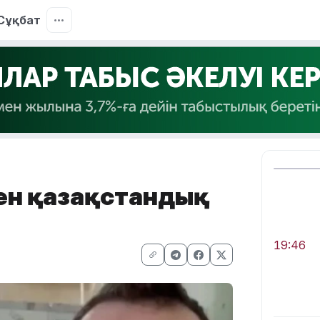
Сұқбат
кен қазақстандық
19:46