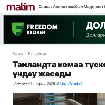
Саясат
Аналитика
Қоғам
Мәдениет
Басты
Денсаулық
Таиландта комаға түс
үндеу жасады
18 наурыз, 2026
•
Айбын Атабай
Денсаулық