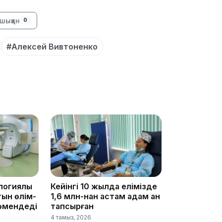
16:01
шыққан
0
#Алексей Вивтоненко
15:59
15:25
логиялық
Кейінгі 10 жылда елімізде
ын өлім-
1,6 млн-нан астам адам қан
төмендеді
тапсырған
4 тамыз, 2026