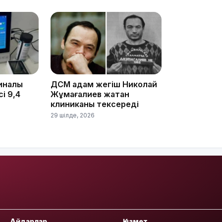
15:24
налық
ДСМ адам жегіш Николай
і 9,4
Жұмағалиев жатқан
клиниканы тексереді
29 шілде, 2026
14:47
Айдарлар
Қызмет