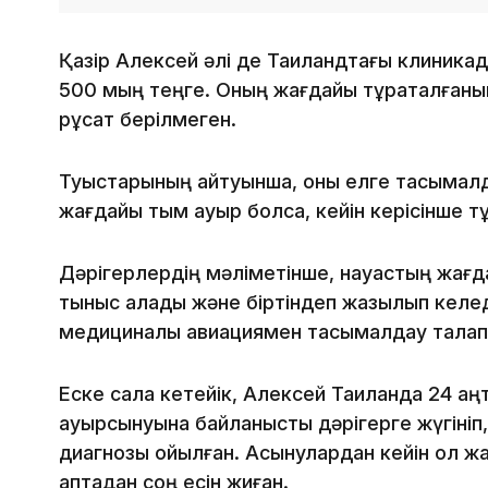
Қазір Алексей әлі де Таиландтағы клиникад
500 мың теңге. Оның жағдайы тұрақталғаным
рұқсат берілмеген.
Туыстарының айтуынша, оны елге тасымалда
жағдайы тым ауыр болса, кейін керісінше тұ
Дәрігерлердің мәліметінше, науқастың жағдай
тыныс алады және біртіндеп жазылып келеді
медициналық авиациямен тасымалдау талап
Еске сала кетейік, Алексей Таиландқа 24 қаңт
ауырсынуына байланысты дәрігерге жүгініп,
диагнозы қойылған. Асқынулардан кейін ол жа
аптадан соң есін жиған.