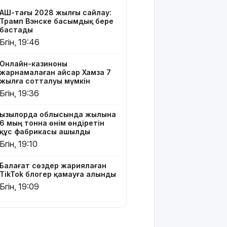
TikTok
АҚШ-тағы 2028 жылғы сайлау:
блогер
Трамп Вэнске басымдық бере
қамауға
бастады
алынды
Бүгін, 19:46
Құтқарушылар
Онлайн-казиноны
3,5 мың
жарнамалаған Қайсар Хамза 7
метр
жылға сотталуы мүмкін
биіктіктегі
Бүгін, 19:36
туристерге
көмек
Қызылорда облысында жылына
көрсетті
6 мың тонна өнім өндіретін
құс фабрикасы ашылды
Еңбек
Бүгін, 19:10
кодексінде
өзгеріс
Балағат сөздер жариялаған
көп: енді
TikTok блогер қамауға алынды
жұмысқа
Бүгін, 19:09
қабылдаудан
бас
тартудың
себебі