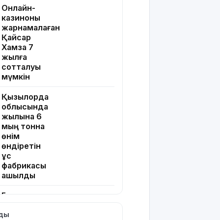
Онлайн-
казиноны
жарнамалаған
Қайсар
Хамза 7
жылға
сотталуы
мүмкін
Қызылорда
облысында
жылына 6
мың тонна
өнім
өндіретін
құс
фабрикасы
ашылды
Балағат
сөздер
лды
жариялаған