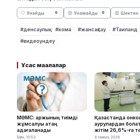
🤍 Ұнайды
😞 Ұнамайды
😡 Шектен 
0
0
#денсаулық
#кома
#жансақтау
#Таиланд
#видеоүндеу
Ұқсас мақалалар
МӘМС: қаржының тиімді
Қазақстанда онко
жұмсалуы қатаң
аурулардан болат
қадағаланады
жітім 26,6%-ға 
Бүгін, 10:53
4 тамыз, 2026