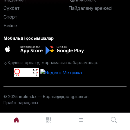
Сұхбат
Пайдалану ережесі
Спорт
Бейне
Мобильді қосымшалар
Download on the
Get it on
App Store
Google Play
Қауіпсіз орнату, жарнамасыз хабарламалар.
© 2025
malim.kz
— Барлық құқықтар қорғалған.
Прайс-парақшасы