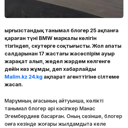
Қырғызстандық танымал блогер 25 ақпанға
қараған түні BMW маркалы көлігін
тізгіндеп, скутерге соқтығысты. Жол апаты
салдарынан 17 жастағы жасөспірім ауыр
жарақат алып, жедел жәрдем келгенге
дейін көз жұмды, деп хабарлайды
Malim.kz
24.kg
ақпарат агенттігіне сілтеме
жасап.
Марқұмның ағасының айтуынша, көлікті
танымал блогер әрі кәсіпкер Манас
Эгембердиев басқарған. Оның сөзінше, блогер
оқиға кезінде жоғары жылдамдықта келе