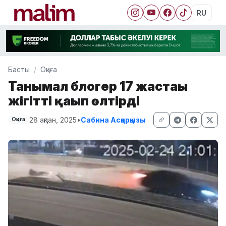
RU
Басты
Оқиға
Танымал блогер 17 жастағы
жігітті қағып өлтірді
28 ақпан, 2025
•
Сабина Асқарқызы
Оқиға