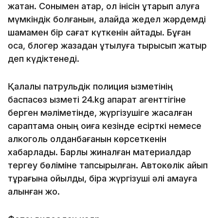
жатқан. Сонымен қатар, ол інісін құтқарып қалуға
мүмкіндік болғанын, алайда жедел жәрдемді
шамамен бір сағат күткенін айтады. Бұған
қоса, блогер жазадан құтылуға тырысып жатыр
деп күдіктенеді.
Қалалық патрульдік полиция қызметінің
баспасөз қызметі 24.kg ақпарат агенттігіне
берген мәліметінде, жүргізушіге жасалған
сараптама оның оқиға кезінде есірткі немесе
алкоголь қолданбағанын көрсеткенін
хабарлады. Барлық жиналған материалдар
тергеу бөліміне тапсырылған. Автокөлік айып
тұрағына қойылды, бірақ жүргізуші әлі қамауға
алынған жоқ.