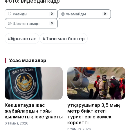
Фото: видеодан кадр
🤍 Ұнайды
😞 Ұнамайды
0
0
😡 Шектен шыққан
0
#Қырғызстан
#Танымал блогер
Ұқсас мақалалар
Көкшетауда жас
Құтқарушылар 3,5 мың
жұбайлардың тойы
метр биіктіктегі
қылмыстық іске ұласты
туристерге көмек
көрсетті
6 тамыз, 2026
6 тамыз, 2026