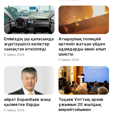
Еліміздің үш қаласында
Атыраулық полицей
жүргізушісіз көліктер
өртеніп жатқан үйден
сынақтан өткізіледі
адамдарды аман алып
шықты
5 тамыз, 2026
5 тамыз, 2026
Қайрат Боранбаев жаңа
Тоқаев Ұлттық архив
қызметке барды
ұжымын 20 жылдық
мерейтойымен
5 тамыз, 2026