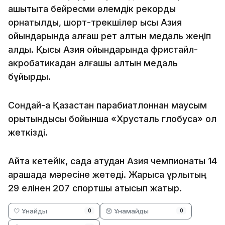
қашықтықта бейресми әлемдік рекорды
орнатылды, шорт-трекшілер қысқы Азия
ойындарында алғаш рет алтын медаль жеңіп
алды. Қысқы Азия ойындарында фристайл-
акробатикадан алғашқы алтын медаль
бұйырды.
Сондай-ақ Қазақстан парабиатлоннан маусым
қорытындысы бойынша «Хрусталь глобусқа» қол
жеткізді.
Айта кетейік, садақ атудан Азия чемпионаты 14
қарашада мәресіне жетеді. Жарысқа құрлықтың
29 елінен 207 спортшы қатысып жатыр.
🤍 Ұнайды
😞 Ұнамайды
0
0