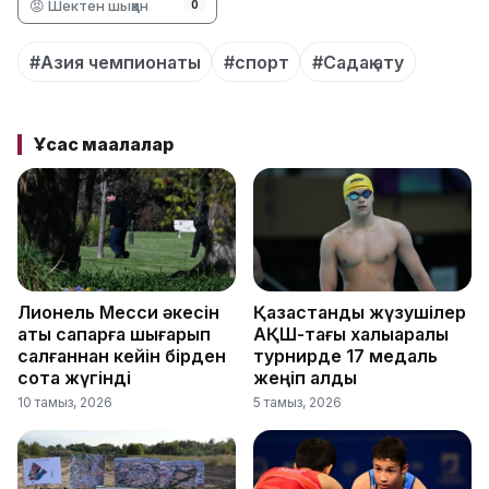
😡 Шектен шыққан
0
#Азия чемпионаты
#спорт
#Садақ ату
Ұқсас мақалалар
Лионель Месси әкесін
Қазақстандық жүзушілер
ақтық сапарға шығарып
АҚШ-тағы халықаралық
салғаннан кейін бірден
турнирде 17 медаль
сотқа жүгінді
жеңіп алды
10 тамыз, 2026
5 тамыз, 2026