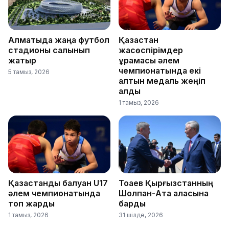
Алматыда жаңа футбол
Қазақстан
стадионы салынып
жасөспірімдер
жатыр
құрамасы әлем
чемпионатында екі
5 тамыз, 2026
алтын медаль жеңіп
алды
1 тамыз, 2026
Қазақстандық балуан U17
Тоқаев Қырғызстанның
әлем чемпионатында
Шолпан-Ата қаласына
топ жарды
барды
1 тамыз, 2026
31 шілде, 2026