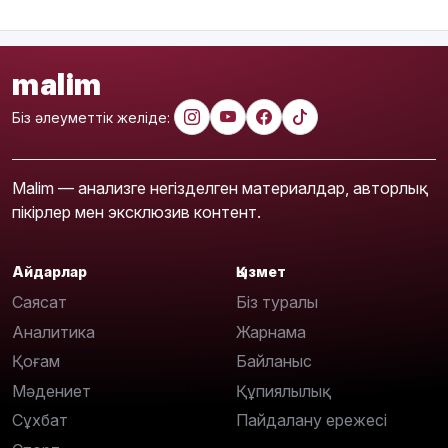
malim
Біз әлеуметтік желіде:
Malim — анализге негізделген материалдар, авторлық
пікірлер мен эксклюзив контент.
Айдарлар
Қызмет
Саясат
Біз туралы
Аналитика
Жарнама
Қоғам
Байланыс
Мәдениет
Құпиялылық
Сұхбат
Пайдалану ережесі