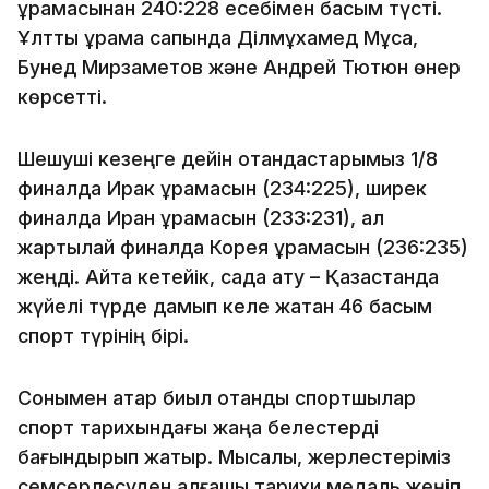
құрамасынан 240:228 есебімен басым түсті.
Ұлттық құрама сапында Ділмұхамед Мұса,
Бунед Мирзаметов және Андрей Тютюн өнер
көрсетті.
Шешуші кезеңге дейін отандастарымыз 1/8
финалда Ирак құрамасын (234:225), ширек
финалда Иран құрамасын (233:231), ал
жартылай финалда Корея құрамасын (236:235)
жеңді. Айта кетейік, садақ ату – Қазақстанда
жүйелі түрде дамып келе жатқан 46 басым
спорт түрінің бірі.
Сонымен қатар биыл отандық спортшылар
спорт тарихындағы жаңа белестерді
бағындырып жатыр. Мысалы, жерлестеріміз
семсерлесуден алғашқы тарихи медаль жеңіп