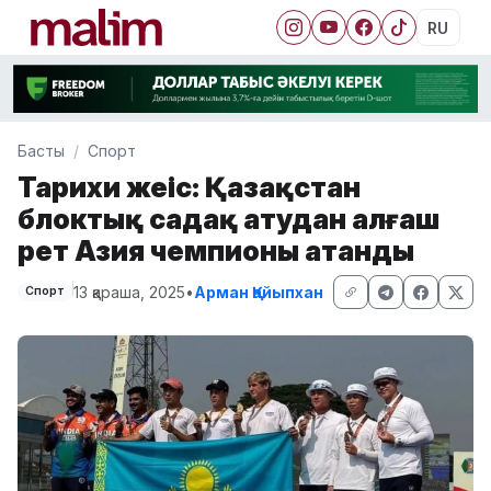
RU
Басты
Спорт
Тарихи жеңіс: Қазақстан
блоктық садақ атудан алғаш
рет Азия чемпионы атанды
13 қараша, 2025
•
Арман Қайыпхан
Спорт