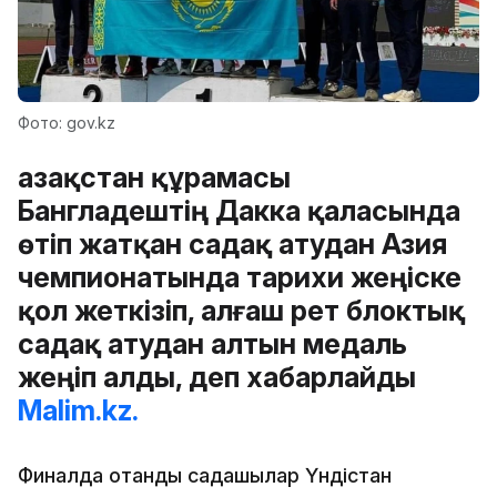
Фото: gov.kz
Қазақстан құрамасы
Бангладештің Дакка қаласында
өтіп жатқан садақ атудан Азия
чемпионатында тарихи жеңіске
қол жеткізіп, алғаш рет блоктық
садақ атудан алтын медаль
жеңіп алды, деп хабарлайды
Malim.kz.
Финалда отандық садақшылар Үндістан