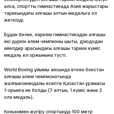
алса, спорттық гимнастикада Азия жарыстары
тарихындағы алғашқы алтын медальға қол
жеткізді.
Бұдан бөлек, көркем гимнастикадан алғашқы
екі дүркін әлем чемпионы шықты, дзюдодан
әйелдер арасындағы алғашқы тарихи күміс
медаль ел қоржынына түсті.
World Boxing ұйымы аясында өткен бокстан
алғашқы әлем чемпионатында
жалпыкомандалық есепте Қазақстан құрамасы
1-орынға ие болды (7 алтын, 1 күміс және 2
қола медаль).
Конькимен жүгіру спортында 100 метр