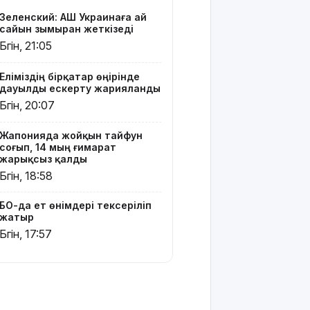
Жомарт
Зеленский: АҚШ Украинаға ай
Тоқаевқа
сайын зымыран жеткізеді
жауап хат
Бүгін, 21:05
жолдады
Еліміздің бірқатар өңірінде
БҚО-да
дауылды ескерту жарияланды
құтқарушылар
Бүгін, 20:07
Жайықта
ер адамды
ажалдан
Жапонияда жойқын тайфун
арашалады
соғып, 14 мың ғимарат
жарықсыз қалды
Жамбыл
Бүгін, 18:58
облысында
19 мың
БҚО-да ет өнімдері тексеріліп
гектар
жатыр
аумақта
Бүгін, 17:57
қарасора
өседі
«Әділет»
партиясы: