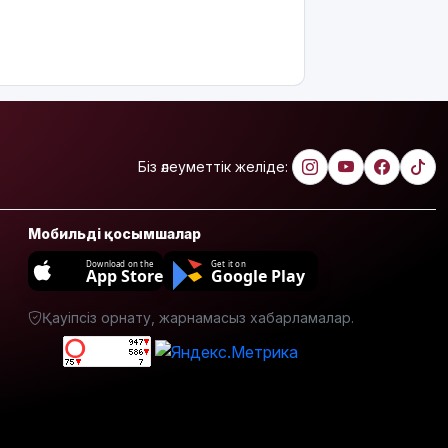
Украина
АҚШ-тың
Ресейге
қарсы
жаңа
санкцияларын
қолдады
Біз әлеуметтік желіде:
8 тамызға
арналған
ауа райы
болжамы
Мобильді қосымшалар
Download on the
Get it on
Полиция
App Store
Google Play
қазақстандық
жүргізушілерге
Қауіпсіз орнату, жарнамасыз хабарламалар.
маңызды
ескерту
жасады
Тоқаев
Ардақ