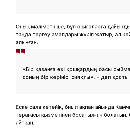
Оның мәліметінше, бұл оқиғаларға дайындық 
таңда тергеу амалдары жүріп жатыр, ал кей
алынған.
«Бір қазанға екі қошқардың басы сыйма
соның бір көрінісі сияқты», – деп қосты
Еске сала кетейік, биыл ақпан айында Камч
төрағасы қызметінен босатылған болатын. О
айтқан.