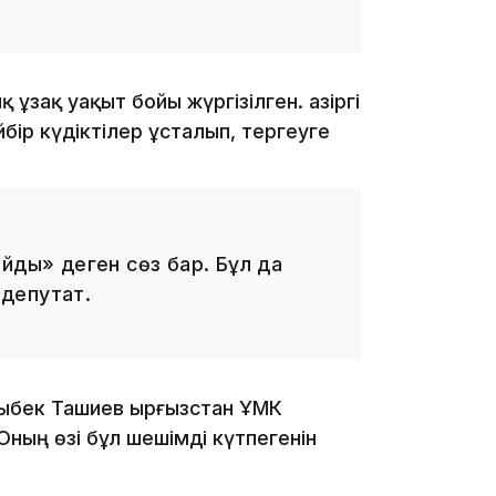
14:26
ұзақ уақыт бойы жүргізілген. Қазіргі
бір күдіктілер ұсталып, тергеуге
йды» деген сөз бар. Бұл да
 депутат.
13:39
ыбек Ташиев Қырғызстан ҰҚМК
ның өзі бұл шешімді күтпегенін