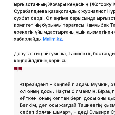
Қырғызстанның Жоғары кеңесінің (Жогорку 
Сурабалдиева қазақстандық журналист Ну
сұхбат берді. Ол әңгіме барысында Қырғызс
комитетінің бұрынғы төрағасы Камчыбек Т
әрекетін ұйымдастырғаны үшін қызметінен 
хабарлайды
Malim.kz.
Депутаттың айтуынша, Ташиевтің бостандық
кеңпейілдігінің көрінісі.
«Президент – кеңпейіл адам. Мүмкін, о
ол оның досы. Нақты білмеймін. Бірақ 
өйткені оның көптен бергі досы оны қы
Бәлкім, дәл осы жағдай Ташиевтің қызм
себеп болған шығар», – деді Эльвира 