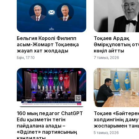
Бельгия Королі Филипп
Тоқаев Ардақ
Қасым-Жомарт Тоқаевқа
Әмірқұловтың от
жауап хат жолдады
көңіл айтты
Бүгін, 17:10
7 тамыз, 2026
160 мың педагог ChatGPT
Тоқаев «Бәйтере
Edu қызметін тегін
холдингінің даму
пайдалана алады –
жоспарымен тан
«Әділет» партиясының
5 тамыз, 2026
кандидаты