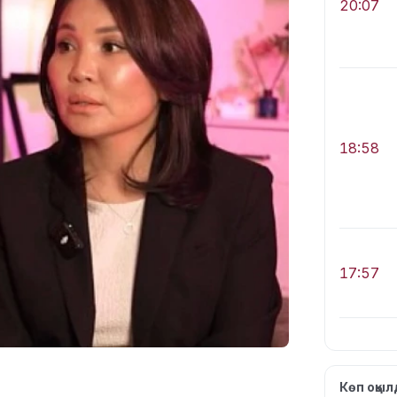
20:07
18:58
17:57
Көп оқы