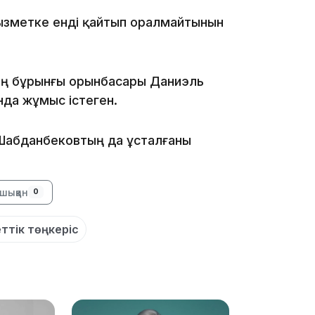
қызметке енді қайтып оралмайтынын
13:00
ның бұрынғы орынбасары Даниэль
да жұмыс істеген.
12:40
 Шабданбековтың да ұсталғаны
шыққан
0
ттік төңкеріс
12:13