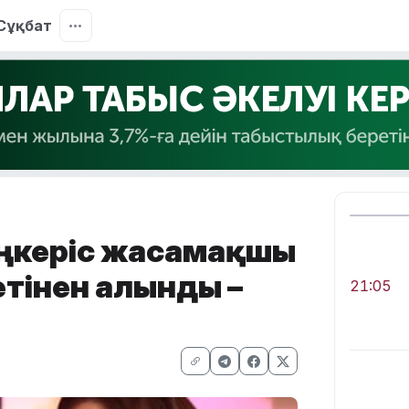
Сұқбат
өңкеріс жасамақшы
етінен алынды –
21:05