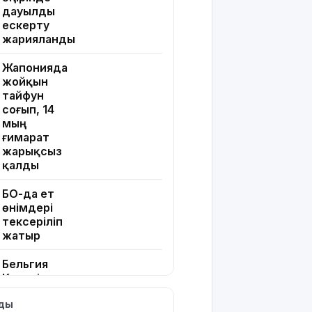
дауылды
ескерту
жарияланды
Жапонияда
жойқын
тайфун
соғып, 14
мың
ғимарат
жарықсыз
қалды
БҚО-да ет
өнімдері
тексеріліп
жатыр
Бельгия
Королі
Филипп
лды
Қасым-