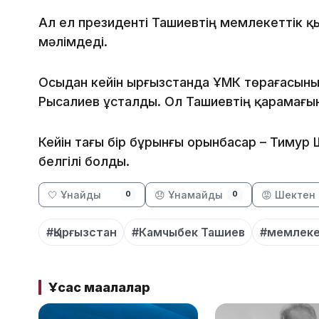
Ал ел президенті Ташиевтің мемлекеттік 
мәлімдеді.
Осыдан кейін Қырғызстанда ҰҚМК төрағасы
Рысалиев ұсталды. Ол Ташиевтің қарамағын
Кейін тағы бір бұрынғы орынбасар – Тимур
белгілі болды.
🤍 Ұнайды
😞 Ұнамайды
😡 Шектен 
0
0
#Қырғызстан
#Камчыбек Ташиев
#мемлеке
Ұқсас мақалалар