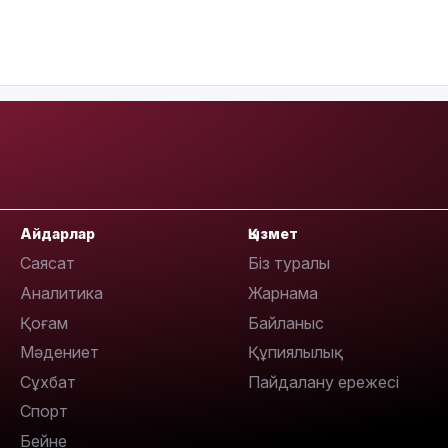
09:36
08:36
Айдарлар
Қызмет
Саясат
Біз туралы
Аналитика
Жарнама
23:40
Қоғам
Байланыс
Мәдениет
Құпиялылық
Сұхбат
Пайдалану ережесі
Спорт
Бейне