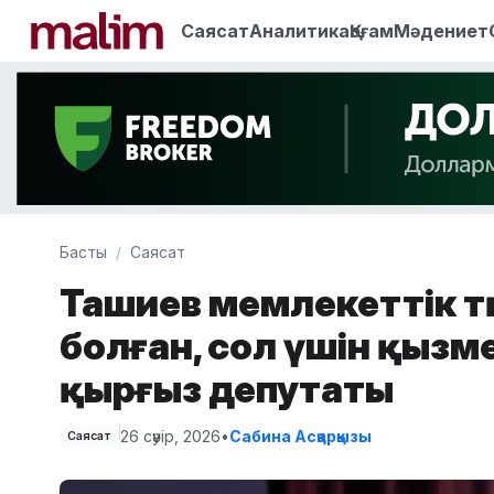
Саясат
Аналитика
Қоғам
Мәдениет
Басты
Саясат
Ташиев мемлекеттік т
болған, сол үшін қызм
қырғыз депутаты
26 сәуір, 2026
•
Сабина Асқарқызы
Саясат