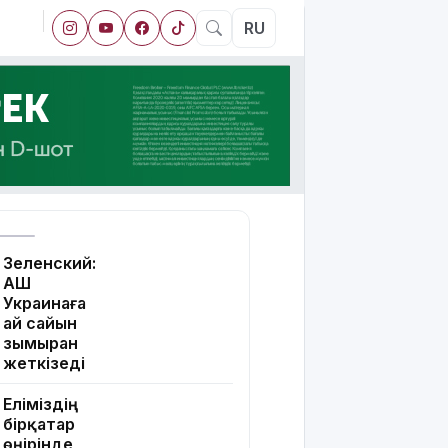
RU
Зеленский:
АҚШ
Украинаға
ай сайын
зымыран
жеткізеді
Еліміздің
бірқатар
өңірінде