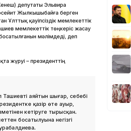
17:10
Кенеш) депутаты Эльвира
рсейит Жылкышыбайға берген
тан Ұлттық қауіпсіздік мемлекеттік
ашиев мемлекеттік төңкеріс жасау
босатылғанын мәлімдеді, деп
16:59
та жүруі – президенттің
15:55
л Ташиевті аяйтын шығар, себебі
президентке қазір өте ауыр,
зметінен кетіруге тырысқан.
еттен босатылуына негізгі
Сурабалдиева.