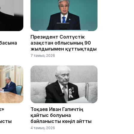
11:54
Президент Солтүстік
басына
Қазақстан облысының 90
жылдығымен құттықтады
7 тамыз, 2026
10:56
к»
Тоқаев Иван Гапичтің
қайтыс болуына
ысты
байланысты көңіл айтты
4 тамыз, 2026