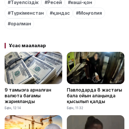
#Тәуелсіздік
#Ресей
#көші-қон
#Түркіменстан
#қандас
#Моңғолия
#оралман
Ұқсас мақалалар
9 тамызға арналған
Павлодарда 8 жастағы
валюта бағамы
бала ойын алаңында
жарияланды
қысылып қалды
Бүгін, 12:14
Бүгін, 11:32