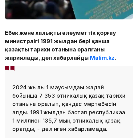
Еңбек және халықты әлеуметтік қорғау
министрлігі 1991 жылдан бері қанша
қазақтың тарихи отанына оралғаны
жариялады, деп хабарлайды
Malim.kz
.
2024 жылғы 1 маусымдағы жағдай
бойынша 7 353 этникалық қазақ тарихи
отанына оралып, қандас мәртебесін
алды. 1991 жылдан бастап республикаға
1 миллион 135,7 мың этникалық қазақ
оралды, - делінген хабарламада.