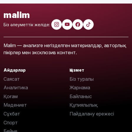
malim
Біз әлеуметтік желіде:
Malim — анализге негізделген материалдар, авторлық
пікірлер мен эксклюзив контент.
Айдарлар
Қызмет
Саясат
Біз туралы
Аналитика
Жарнама
Қоғам
Байланыс
Мәдениет
Құпиялылық
Сұхбат
Пайдалану ережесі
Спорт
Бейне