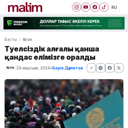
RU
Басты
Қоғам
Тәуелсіздік алғалы қанша
қандас елімізге оралды
24 маусым, 2024
•
Берік Дәулетов
Қоғам