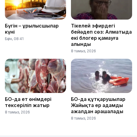
Бүгін – Құрылысшылар
Тікелей эфирдегі
күні
бейәдеп сөз: Алматыда
екі блогер қамауға
Бүгін, 08:41
алынды
8 тамыз, 2026
БҚО-да ет өнімдері
БҚО-да құтқарушылар
тексеріліп жатыр
Жайықта ер адамды
ажалдан арашалады
8 тамыз, 2026
8 тамыз, 2026