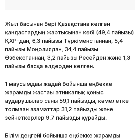
Жыл басынан бері Қазақстанға келген
қандастардың жартысынан көбі (49,4 пайызы)
ҚХР-дан, 6,3 пайызы Түркіменстаннан, 5,4
пайызы Моңғолиядан, 34,4 пайызы
Өзбекстаннан, 3,2 пайызы Ресейден және 1,3
пайызы басқа елдерден келген.
1 маусымдағы жағдай бойынша еңбекке
жарамды жастағы этникалық қоныс
аударушылар саны 59,1 пайызды, кәмелетке
толмаған азаматтар 31,2 пайызды және
зейнеткерлер 9,7 пайызды құрайды.
Білім деңгейі бойынша еңбекке жарамды