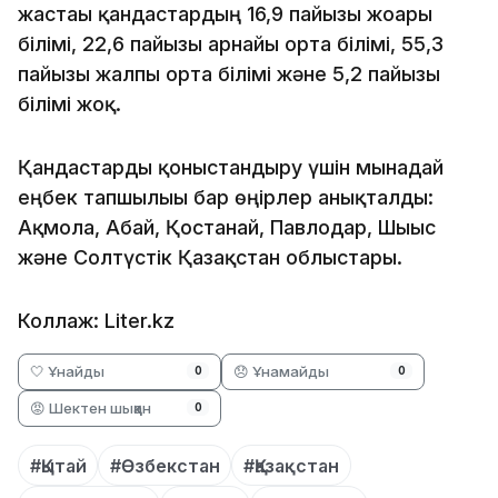
жастағы қандастардың 16,9 пайызы жоғары
білімі, 22,6 пайызы арнайы орта білімі, 55,3
пайызы жалпы орта білімі және 5,2 пайызы
білімі жоқ.
Қандастарды қоныстандыру үшін мынадай
еңбек тапшылығы бар өңірлер анықталды:
Ақмола, Абай, Қостанай, Павлодар, Шығыс
және Солтүстік Қазақстан облыстары.
Коллаж: Liter.kz
🤍 Ұнайды
😞 Ұнамайды
0
0
😡 Шектен шыққан
0
#Қытай
#Өзбекстан
#Қазақстан