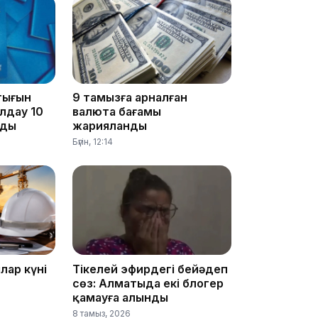
22:12
тығын
9 тамызға арналған
ылдау 10
валюта бағамы
ады
жарияланды
21:05
Бүгін, 12:14
20:07
лар күні
Тікелей эфирдегі бейәдеп
сөз: Алматыда екі блогер
қамауға алынды
8 тамыз, 2026