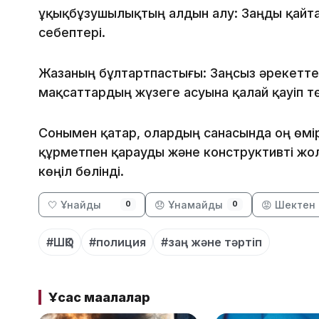
Құқықбұзушылықтың алдын алу: Заңды қайт
себептері.
Жазаның бұлтартпастығы: Заңсыз әрекетте
мақсаттардың жүзеге асуына қалай қауіп тө
Сонымен қатар, олардың санасында оң өмі
құрметпен қарауды және конструктивті жо
көңіл бөлінді.
🤍 Ұнайды
😞 Ұнамайды
😡 Шектен 
0
0
#ШҚО
#полиция
#заң және тәртіп
Ұқсас мақалалар