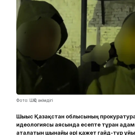
Фото: ШҚО әкімдігі
Шығыс Қазақстан облысының прокуратура
идеологиясы аясында есепте тұрған ада
аталатын шынайы әрі қажет гайд-тур ұй