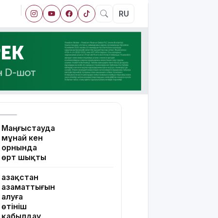
RU
Маңғыстауда
мұнай кен
орнында
өрт шықты
Қазақстан
азаматтығын
алуға
өтініш
қабылдау