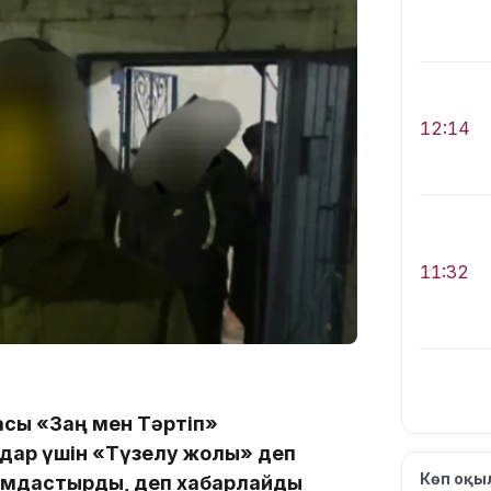
12:14
11:32
сы «Заң мен Тәртіп»
мдар үшін «Түзелу жолы» деп
11:28
Көп оқ
ымдастырды, деп хабарлайды