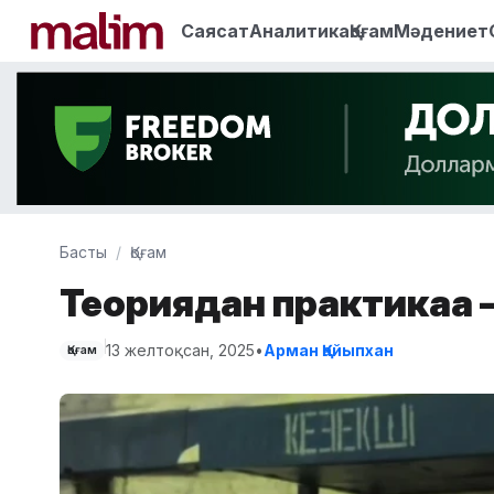
Саясат
Аналитика
Қоғам
Мәдениет
Басты
Қоғам
Теориядан практикаға
13 желтоқсан, 2025
•
Арман Қайыпхан
Қоғам