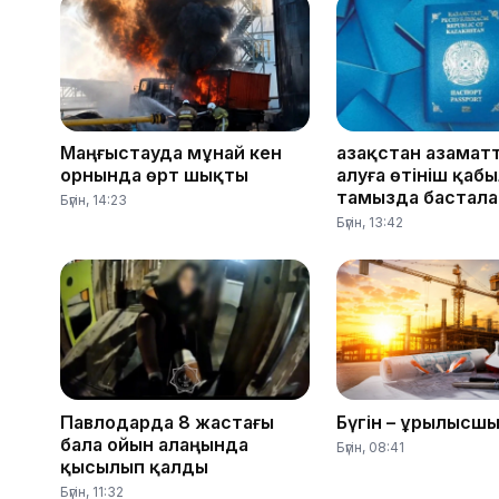
Маңғыстауда мұнай кен
Қазақстан азамат
орнында өрт шықты
алуға өтініш қаб
тамызда бастал
Бүгін, 14:23
Бүгін, 13:42
Павлодарда 8 жастағы
Бүгін – Құрылысшы
бала ойын алаңында
Бүгін, 08:41
қысылып қалды
Бүгін, 11:32