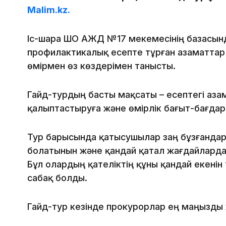
Malim.kz.
Іс-шара ШҚО ҚАЖД №17 мекемесінің базасын
профилактикалық есепте тұрған азаматтар
өмірмен өз көздерімен танысты.
Гайд-турдың басты мақсаты – есептегі аза
қалыптастыруға және өмірлік бағыт-бағдар
Тур барысында қатысушылар заң бұзғандар
болатынын және қандай қатал жағдайларда ө
Бұл олардың қателіктің құны қандай екенін 
сабақ болды.
Гайд-тур кезінде прокурорлар ең маңызды 