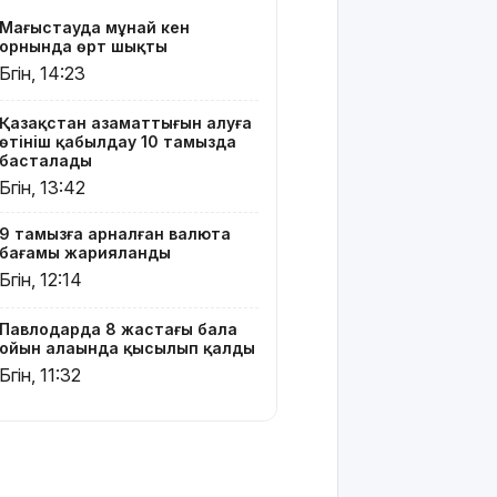
хитінің
Маңғыстауда мұнай кен
сюжеті
орнында өрт шықты
мен
Бүгін, 14:23
актерлері
Қазақстан азаматтығын алуға
Тоқаев
өтініш қабылдау 10 тамызда
Сингапур
басталады
Президентіне
Бүгін, 13:42
құттықтау
жеделхатын
9 тамызға арналған валюта
жолдады
бағамы жарияланды
Бүгін, 12:14
Түркия
Ресей мен
Украина
Павлодарда 8 жастағы бала
арасында
ойын алаңында қысылып қалды
жаңа
Бүгін, 11:32
келісім
жасауды
ұсынды
Бүгін –