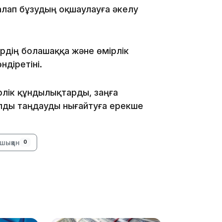
08:41
алап бұзудың оқшаулауға әкелу
08:29
рдің болашаққа және өмірлік
ндіретіні.
рлік құндылықтарды, заңға
08:15
лды таңдауды нығайтуға ерекше
шыққан
0
23:12