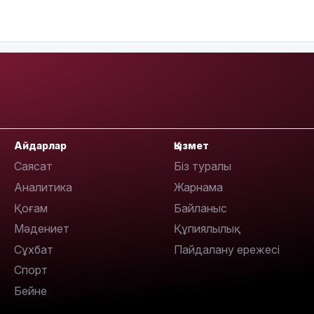
18:58
17:57
Айдарлар
Қызмет
Саясат
Біз туралы
Аналитика
Жарнама
Қоғам
Байланыс
Мәдениет
Құпиялылық
17:10
Сұхбат
Пайдалану ережесі
Спорт
Бейне