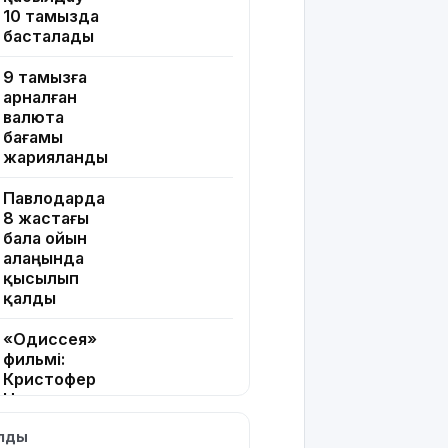
10 тамызда
басталады
9 тамызға
арналған
валюта
бағамы
жарияланды
Павлодарда
8 жастағы
бала ойын
алаңында
қысылып
қалды
«Одиссея»
фильмі:
Кристофер
Ноланның
2026
ылды
жылғы