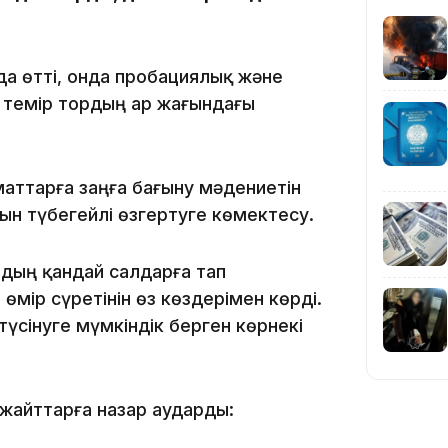
да өтті, онда пробациялық және
 темір тордың ар жағындағы
10:01
маттарға заңға бағыну мәдениетін
ын түбегейлі өзгертуге көмектесу.
дың қандай салдарға тап
мір сүретінін өз көздерімен көрді.
09:40
түсінуге мүмкіндік берген көрнекі
жайттарға назар аударды: