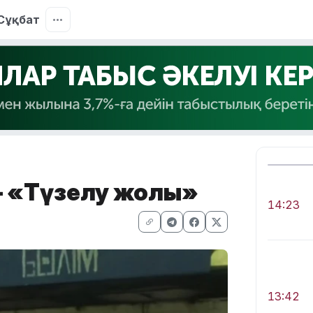
Сұқбат
 – «Түзелу жолы»
14:23
13:42