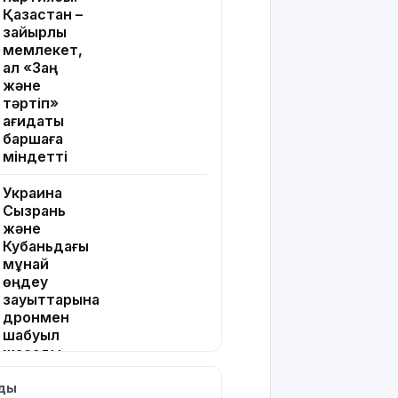
Қазақстан –
зайырлы
мемлекет,
ал «Заң
және
тәртіп»
қағидаты
баршаға
міндетті
Украина
Сызрань
және
Кубаньдағы
мұнай
өңдеу
зауыттарына
дронмен
шабуыл
жасады
лды
Қызылордада