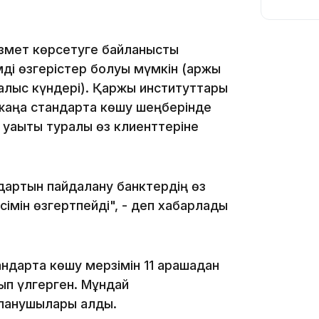
ызмет көрсетуге байланысты
мді өзгерістер болуы мүмкін (қаржы
алыс күндері). Қаржы институттары
11:54
жаңа стандартқа көшу шеңберінде
 уақыты туралы өз клиенттеріне
дартын пайдалану банктердің өз
сімін өзгертпейді", - деп хабарлады
10:56
ндартқа көшу мерзімін 11 қарашадан
ып үлгерген. Мұндай
аланушылары алды.