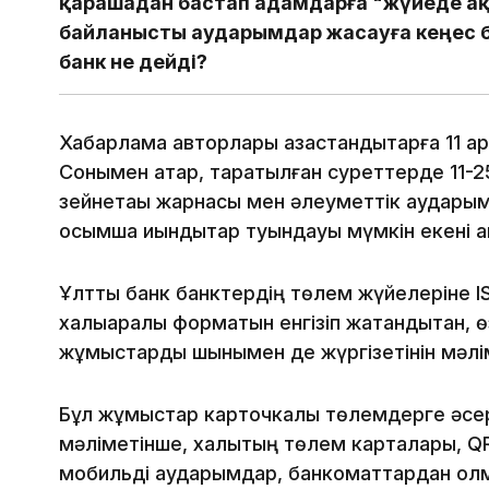
қарашадан бастап адамдарға "жүйеде ақ
байланысты аударымдар жасауға кеңес б
банк не дейді?
Хабарлама авторлары қазақстандықтарға 11 қа
Сонымен қатар, таратылған суреттерде 11-2
зейнетақы жарнасы мен әлеуметтік аудар
қосымша қиындықтар туындауы мүмкін екені
Ұлттық банк банктердің төлем жүйелеріне
халықаралық форматын енгізіп жатқандықтан, 
жұмыстарды шынымен де жүргізетінін мәлі
Бұл жұмыстар карточкалық төлемдерге әсер 
мәліметінше, халықтың төлем карталары, 
мобильді аударымдар, банкоматтардан қолма