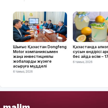
Шығыс Қазақстан Dongfeng
Қазақстанда алко
Motor компаниясымен
сусын өндірісі қар
жаңа инвестициялық
бес айда өсім – 
жобаларды жүзеге
6 тамыз, 2026
асыруға мүдделі
6 тамыз, 2026
malim