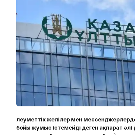
Әлеуметтік желілер мен мессенджерлерд
бойы жұмыс істемейді деген ақпарат әлі 