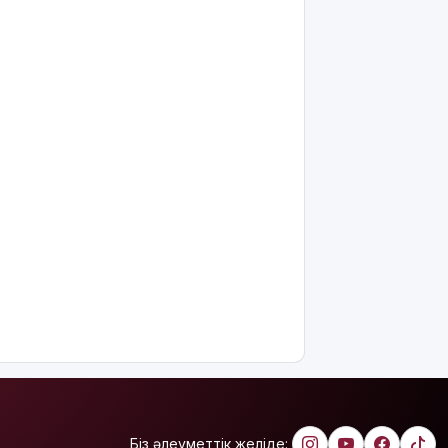
көңіл
айтты
Құрылысшыларға
құрмет:
Қызылордада
сала
үздіктері
марапатталды
Қайрат
Сатыбалдының
ұлына
тиесілі
болған
«Байсат»
базары
жаңа иесін
тапты
Қарағандада
Z белгісі
Біз әлеуметтік желіде: