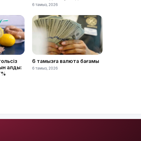
6 тамыз, 2026
21:00
гольсіз
6 тамызға валюта бағамы
қын алды:
6 тамыз, 2026
17%
20:52