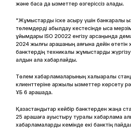
және басқа да қызметтер өзгеріссіз қалады.
"Жұмыстарды іске асыру үшін банкаралық қ
төлемдерді қабылдау кестесінде қысқа мерзі
ұйымдары ISO 20022 енгізу қарсаңында дем
2024 жылғы қарашаның аяғына дейін өтетін 
банктердің техникалық жұмыстарды жүргізу
алдын ала хабарлайды.
Төлем хабарламаларының халықаралық стан
клиенттеріне қаржылық қызметтер көрсету рә
ҰБ 6 қарашада.
Қазақстандықтар кейбір банктерден жаңа ста
25 қарашаға ауыстыру туралы хабарлама ал
хабарламаларды кемінде екі банктің пайд