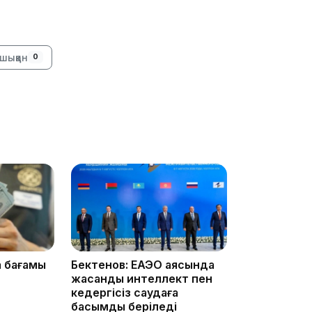
09:36
шыққан
0
08:36
23:40
а бағамы
Бектенов: ЕАЭО аясында
жасанды интеллект пен
кедергісіз саудаға
басымдық беріледі
21:59