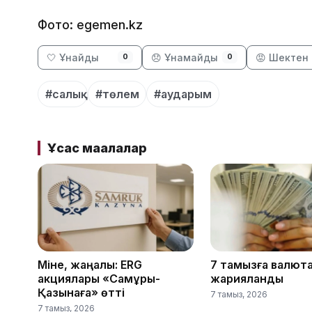
Фото: egemen.kz
🤍 Ұнайды
😞 Ұнамайды
😡 Шектен 
0
0
#салық
#төлем
#аударым
Ұқсас мақалалар
Міне, жаңалық: ERG
7 тамызға валют
акциялары «Самұрық-
жарияланды
Қазынаға» өтті
7 тамыз, 2026
7 тамыз, 2026