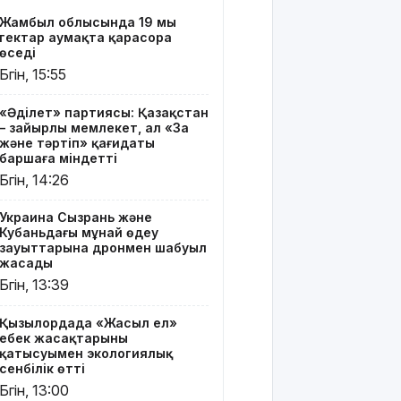
«Жасыл
Жамбыл облысында 19 мың
ел» еңбек
гектар аумақта қарасора
жасақтарының
өседі
қатысуымен
Бүгін, 15:55
экологиялық
сенбілік
«Әділет» партиясы: Қазақстан
өтті
– зайырлы мемлекет, ал «Заң
және тәртіп» қағидаты
Риддерде
баршаға міндетті
алғаш рет
Бүгін, 14:26
«Поэзия
кеші» өтті
Украина Сызрань және
Кубаньдағы мұнай өңдеу
"Қорғансыз
зауыттарына дронмен шабуыл
күндерім
жасады
көп
Бүгін, 13:39
болды":
Дариға
Қызылордада «Жасыл ел»
Бадықова
еңбек жасақтарының
елге
қатысуымен экологиялық
айтпаған
сенбілік өтті
құпиясын
Бүгін, 13:00