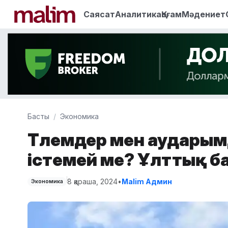
Саясат
Аналитика
Қоғам
Мәдениет
Басты
Экономика
Төлемдер мен аудары
істемей ме? Ұлттық ба
8 қараша, 2024
•
Malim Админ
Экономика