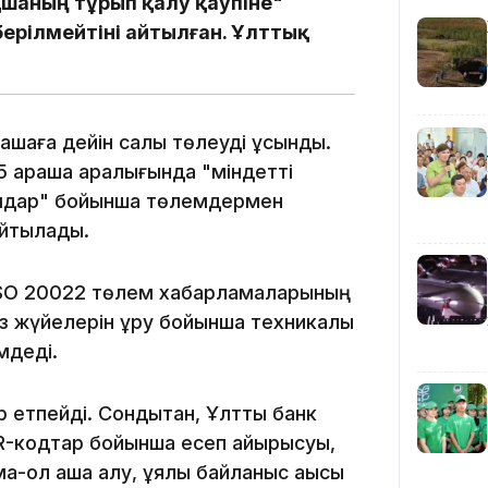
шаның тұрып қалу қаупіне"
ерілмейтіні айтылған. Ұлттық
13:00
рашаға дейін салық төлеуді ұсынды.
5 қараша аралығында "міндетті
ымдар" бойынша төлемдермен
12:40
 айтылады.
 ISO 20022 төлем хабарламаларының
өз жүйелерін құру бойынша техникалық
мдеді.
12:13
етпейді. Сондықтан, Ұлттық банк
QR-кодтар бойынша есеп айырысуы,
-қол ақша алу, ұялы байланыс ақысы