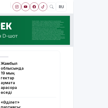
RU
Жамбыл
облысында
19 мың
гектар
аумақта
қарасора
өседі
«Әділет»
партиясы: