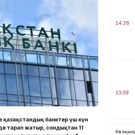
14:26
13:39
е қазақстандық банктер үш күн
де тарап жатыр, сондықтан 11
Көп оқы