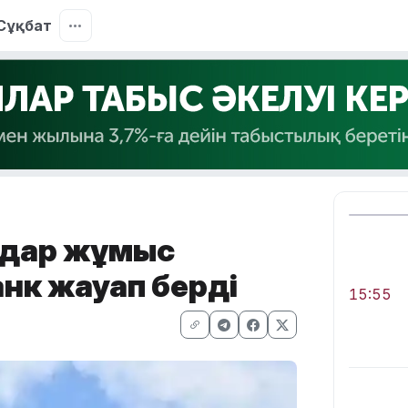
Сұқбат
мдар жұмыс
нк жауап берді
15:55