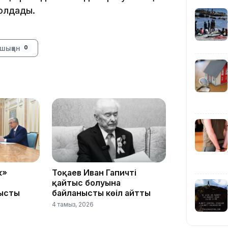
жолдады.
09:40
шыққан
0
09:03
к»
Тоқаев Иван Гапичтің
08:42
қайтыс болуына
ысты
байланысты көңіл айтты
4 тамыз, 2026