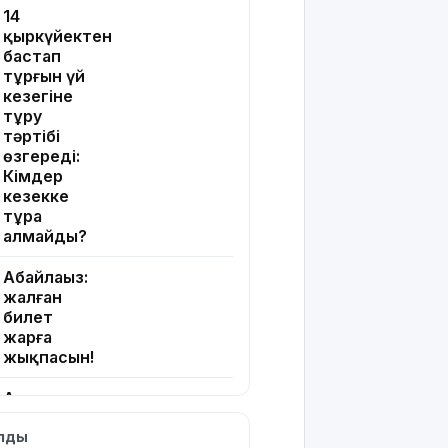
14
қыркүйектен
бастап
тұрғын үй
кезегіне
тұру
тәртібі
өзгереді:
Кімдер
кезекке
тұра
алмайды?
Абайлаңыз:
жалған
билет
жарға
жықпасын!
Алматы
облысында
ылды
сотталушы