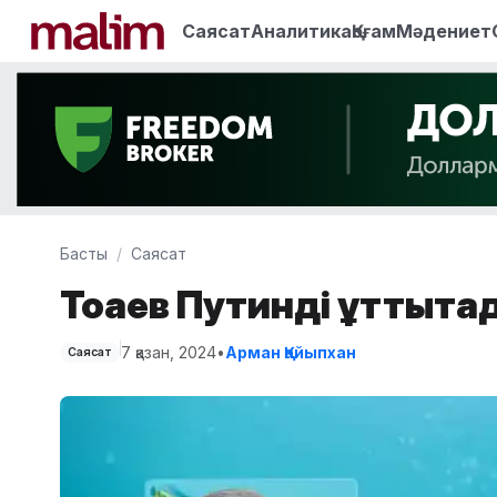
Саясат
Аналитика
Қоғам
Мәдениет
Басты
Саясат
Тоқаев Путинді құттықта
7 қазан, 2024
•
Арман Қайыпхан
Саясат