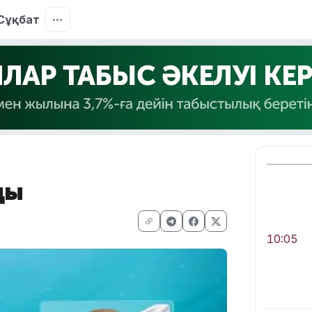
Сұқбат
ды
10:05