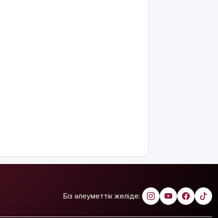
7 тамызға
арналған
ауа райы
болжамы
7 тамызға
валюта
бағамы
жарияланды
Тарихқа
мәлім 7
тамыз
Қазақстанда
операциядан
кейінгі жаңа
туған
нәрестелер
өлімі үш
Біз әлеуметтік желіде:
есе азайды