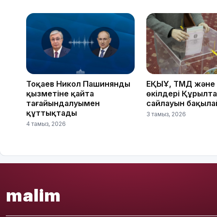
Тоқаев Никол Пашинянды
ЕҚЫҰ, ТМД және
қызметіне қайта
өкілдері Құрылт
тағайындалуымен
сайлауын бақыл
құттықтады
3 тамыз, 2026
4 тамыз, 2026
malim