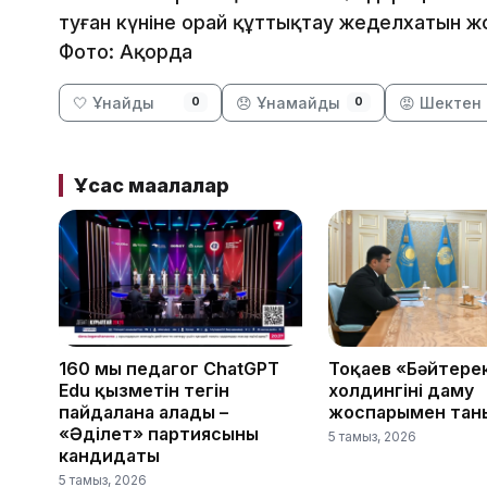
туған күніне орай құттықтау жеделхатын 
Фото: Ақорда
🤍 Ұнайды
😞 Ұнамайды
😡 Шектен 
0
0
Ұқсас мақалалар
160 мың педагог ChatGPT
Тоқаев «Бәйтере
Edu қызметін тегін
холдингінің даму
пайдалана алады –
жоспарымен тан
«Әділет» партиясының
5 тамыз, 2026
кандидаты
5 тамыз, 2026