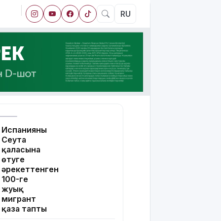
RU
Испанияның
Сеута
қаласына
өтуге
әрекеттенген
100-ге
жуық
мигрант
қаза тапты