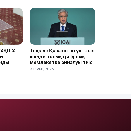
08:25
08:22
 ҰҚШҰ
Тоқаев: Қазақстан үш жыл
ай
ішінде толық цифрлық
айды
мемлекетке айналуы тиіс
07:07
3 тамыз, 2026
23:23