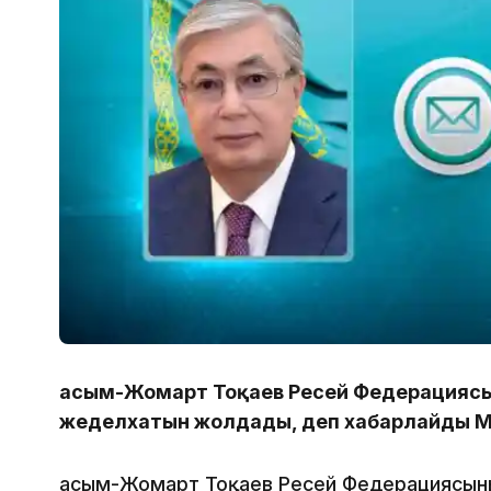
Қасым-Жомарт Тоқаев Ресей Федерацияс
жеделхатын жолдады, деп хабарлайды Ma
Қасым-Жомарт Тоқаев Ресей Федерациясыны