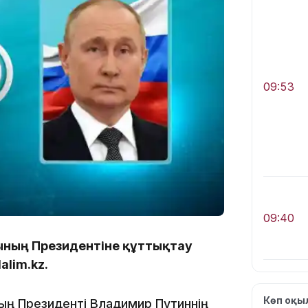
09:53
09:40
ының Президентіне құттықтау
lim.kz.
Көп оқ
ң Президенті Владимир Путиннің