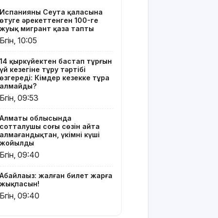
соңғы сөзін
Испанияның Сеута қаласына
айта
өтуге әрекеттенген 100-ге
алмағандықтан,
жуық мигрант қаза тапты
үкімнің күші
Бүгін, 10:05
жойылды
14 қыркүйектен бастап тұрғын
Міне,
үй кезегіне тұру тәртібі
жаңалық:
өзгереді: Кімдер кезекке тұра
ERG
алмайды?
акциялары
Бүгін, 09:53
«Самұрық-
Қазынаға»
Алматы облысында
өтті
сотталушы соңғы сөзін айта
алмағандықтан, үкімнің күші
АҚШ-тың
жойылды
қолдауымен
Бүгін, 09:40
Венесуэлада
билік пен
Абайлаңыз: жалған билет жарға
оппозиция
жықпасын!
келіссөзге
Бүгін, 09:40
кірісті