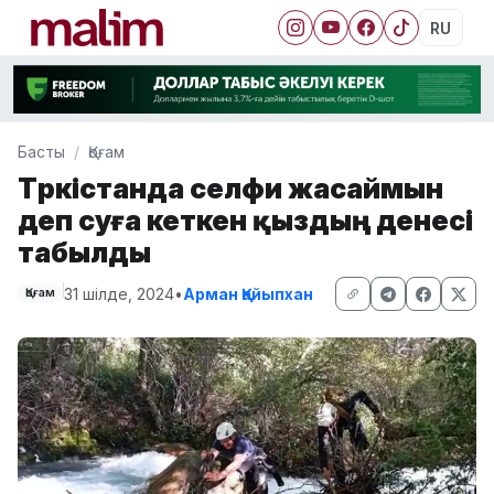
RU
Басты
Қоғам
Түркістанда селфи жасаймын
деп суға кеткен қыздың денесі
табылды
31 шілде, 2024
•
Арман Қайыпхан
Қоғам