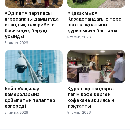
«Әділет» партиясы
«Қазақмыс»
агросаланы дамытуда
Қазақстандағы ең терең
отандық тәжірибеге
шахта оқпанының
басымдық беруді
құрылысын бастады
ұсынды
5 тамыз, 2026
5 тамыз, 2026
Бейнебақылау
Құран оқығандарға
камераларына
тегін кофе берген
қойылатын талаптар
кофехана акциясын
өзгереді
тоқтатты
5 тамыз, 2026
5 тамыз, 2026