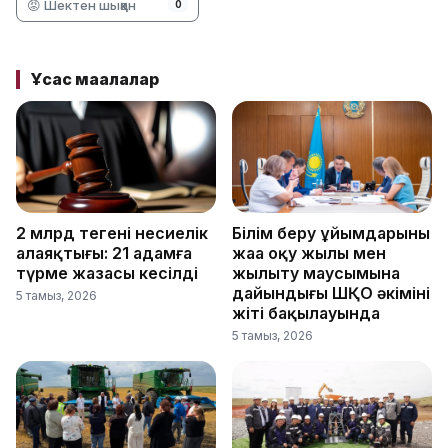
😡 Шектен шыққан
0
Ұқсас мақалалар
2 млрд теңгенің несиелік
Білім беру ұйымдарының
алаяқтығы: 21 адамға
жаңа оқу жылы мен
түрме жазасы кесілді
жылыту маусымына
дайындығы ШҚО әкімінің
5 тамыз, 2026
жіті бақылауында
5 тамыз, 2026