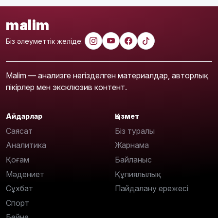
malim
Біз әлеуметтік желіде:
Malim — анализге негізделген материалдар, авторлық
пікірлер мен эксклюзив контент.
Айдарлар
Қызмет
Саясат
Біз туралы
Аналитика
Жарнама
Қоғам
Байланыс
Мәдениет
Құпиялылық
Сұхбат
Пайдалану ережесі
Спорт
Бейне