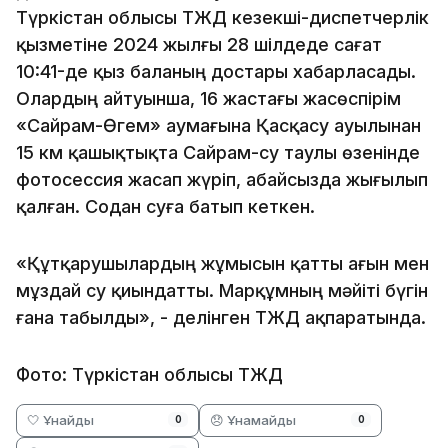
Түркістан облысы ТЖД кезекші-диспетчерлік
қызметіне 2024 жылғы 28 шілдеде сағат
10:41-де қыз баланың достары хабарласады.
Олардың айтуынша, 16 жастағы жасөспірім
«Сайрам-Өгем» аумағына Қасқасу ауылынан
15 км қашықтықта Сайрам-су таулы өзенінде
фотосессия жасап жүріп, абайсызда жығылып
қалған. Содан суға батып кеткен.
«Құтқарушылардың жұмысын қатты ағын мен
мұздай су қиындатты. Марқұмның мәйіті бүгін
ғана табылды», - делінген ТЖД ақпаратында.
Фото: Түркістан облысы ТЖД
🤍 Ұнайды
😞 Ұнамайды
0
0