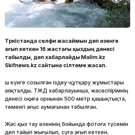
Түркістанда селфи жасаймын деп өзенге
ағып кеткен 16 жастағы қыздың денесі
табылды, деп хабарлайды Malim.kz
Skifnews.kz сайтына сілтеме жасап.
Үш күнге созылған іздеу-құтқару жұмыстары
аяқталды. ТЖД хабарлауынша, жасөспірімнің
денесі оқиға орнынан 500 метр қашықтықта,
төменгі ағыс аумағынан табылған.
Жас қыз тау өзенінің бойында фотоға түсемін
деп тайып жығылып, суға ағып кеткен.