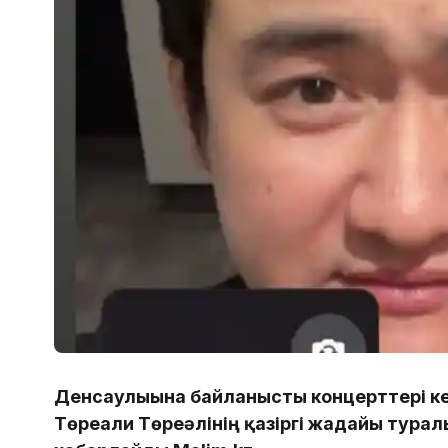
Денсаулығына байланысты концерттері кей
Төреғали Төреәлінің қазіргі жағдайы тура