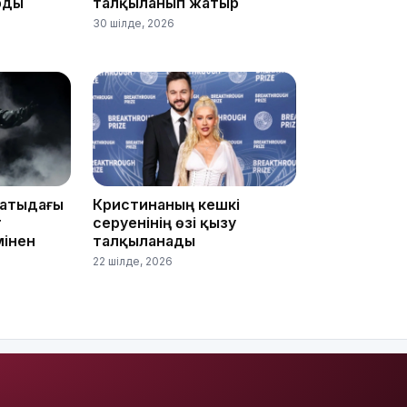
рды
талқыланып жатыр
30 шілде, 2026
20:07
матыдағы
Кристинаның кешкі
18:58
т
серуенінің өзі қызу
мінен
талқыланады
22 шілде, 2026
17:57