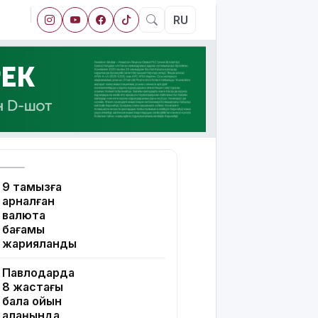
RU
9 тамызға
арналған
валюта
бағамы
жарияланды
Павлодарда
8 жастағы
бала ойын
алаңында