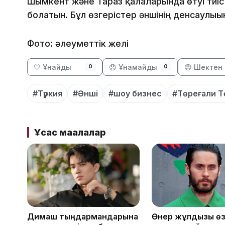
Шымкент және Тараз қалаларында өтуі тиіс 
болатын. Бұл өзгерістер әншінің денсаулығы
Фото: әлеуметтік желі
🤍 Ұнайды
😞 Ұнамайды
😡 Шектен 
0
0
#Түркия
#Әнші
#шоу бизнес
#Төреғали Т
Ұқсас мақалалар
Димаш тыңдармандарына
Өнер жұлдызы өз