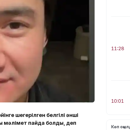
11:28
10:01
інге шегерілген белгілі әнші
лы мәлімет пайда болды, деп
Көп оқы