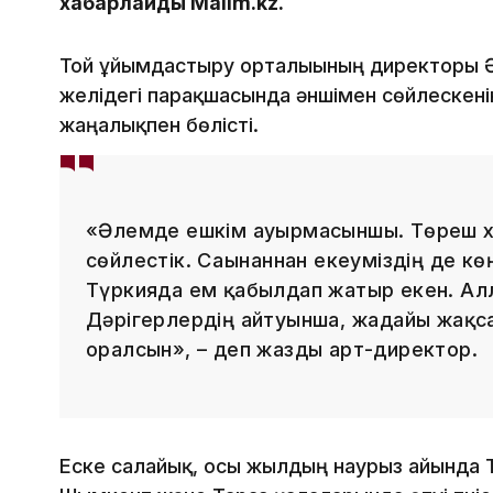
хабарлайды Malim.kz.
Той ұйымдастыру орталығының директоры Әд
желідегі парақшасында әншімен сөйлескені
жаңалықпен бөлісті.
«Әлемде ешкім ауырмасыншы. Төреш ха
сөйлестік. Сағынғаннан екеуміздің де кө
Түркияда ем қабылдап жатыр екен. Алл
Дәрігерлердің айтуынша, жағдайы жақс
оралсын», – деп жазды арт-директор.
Еске салайық, осы жылдың наурыз айында Т