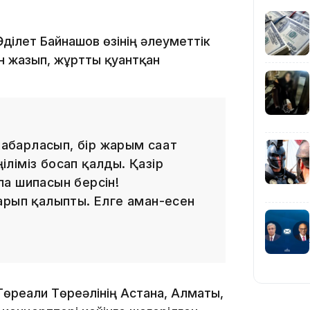
ілет Байнашов өзінің әлеуметтік
09:40
н жазып, жұртты қуантқан
08:41
барласып, бір жарым сағат
ңіліміз босап қалды. Қазір
а шипасын берсін!
08:29
арып қалыпты. Елге аман-есен
08:15
өреғали Төреәлінің Астана, Алматы,