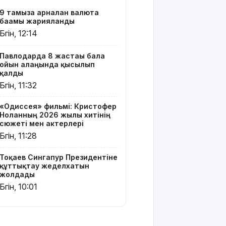
Ресей мен
9 тамызға арналған валюта
Украина
бағамы жарияланды
арасында
Бүгін, 12:14
жаңа
келісім
жасауды
Павлодарда 8 жастағы бала
ойын алаңында қысылып
ұсынды
қалды
Бүгін, 11:32
Бүгін –
Құрылысшылар
«Одиссея» фильмі: Кристофер
күні
Ноланның 2026 жылғы хитінің
сюжеті мен актерлері
9 тамызға
Бүгін, 11:28
арналған
ауа райы
Тоқаев Сингапур Президентіне
болжамы
құттықтау жеделхатын
жолдады
МӘЛІМ
Бүгін, 10:01
АПТА: 2026
жылғы 3-9
тамыз