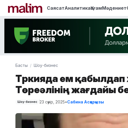
Саясат
Аналитика
Қоғам
Мәдениет
Басты
Шоу-бизнес
Түркияда ем қабылдап
Төреәлінің жағдайы бе
23 сәуір, 2025
•
Сабина Асқарқызы
Шоу-бизнес