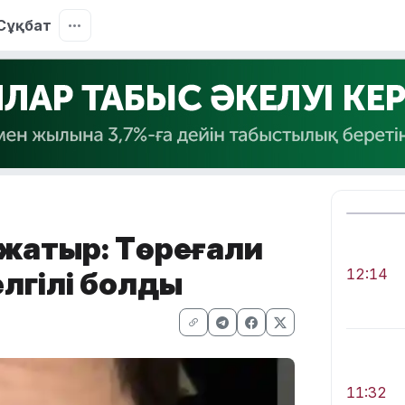
Сұқбат
 жатыр: Төреғали
лгілі болды
12:14
11:32