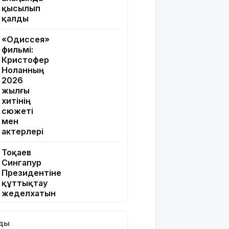
қысылып
қалды
«Одиссея»
фильмі:
Кристофер
Ноланның
2026
жылғы
хитінің
сюжеті
мен
актерлері
Тоқаев
Сингапур
Президентіне
құттықтау
жеделхатын
жолдады
лды
Түркия