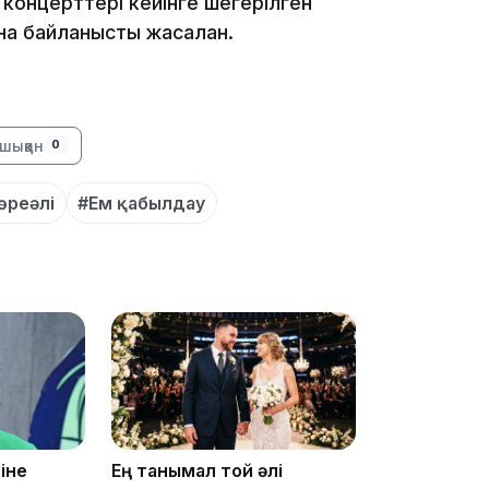
концерттері кейінге шегерілген
на байланысты жасалған.
23:12
шыққан
0
өреәлі
#Ем қабылдау
22:12
21:05
іне
Ең танымал той әлі