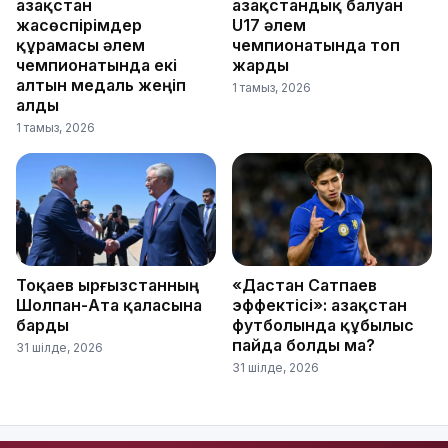
Қазақстан
Қазақстандық балуан
жасөспірімдер
U17 әлем
құрамасы әлем
чемпионатында топ
чемпионатында екі
жарды
алтын медаль жеңіп
1 тамыз, 2026
алды
1 тамыз, 2026
Тоқаев Қырғызстанның
«Дастан Сатпаев
Шолпан-Ата қаласына
эффектісі»: Қазақстан
барды
футболында құбылыс
пайда болды ма?
31 шілде, 2026
31 шілде, 2026