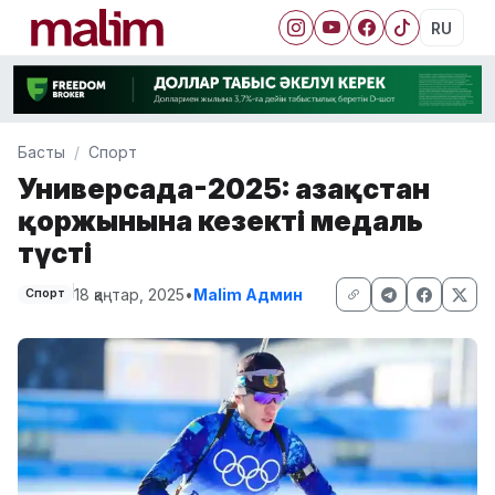
RU
Басты
Спорт
Универсада-2025: Қазақстан
қоржынына кезекті медаль
түсті
18 қаңтар, 2025
•
Malim Админ
Спорт