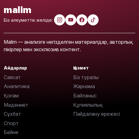
malim
Біз әлеуметтік желіде:
Malim — анализге негізделген материалдар, авторлық
пікірлер мен эксклюзив контент.
Айдарлар
Қызмет
Саясат
Біз туралы
Аналитика
Жарнама
Қоғам
Байланыс
Мәдениет
Құпиялылық
Сұхбат
Пайдалану ережесі
Спорт
Бейне