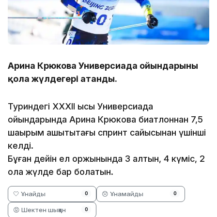
Арина Крюкова Универсиада ойындарының
қола жүлдегері атанды.
Туриндегі XXXII қысқы Универсиада
ойындарында Арина Крюкова биатлоннан 7,5
шақырым қашықтықтағы спринт сайысынан үшінші
келді.
Бұған дейін ел қоржынында 3 алтын, 4 күміс, 2
қола жүлде бар болатын.
🤍 Ұнайды
😞 Ұнамайды
0
0
😡 Шектен шыққан
0