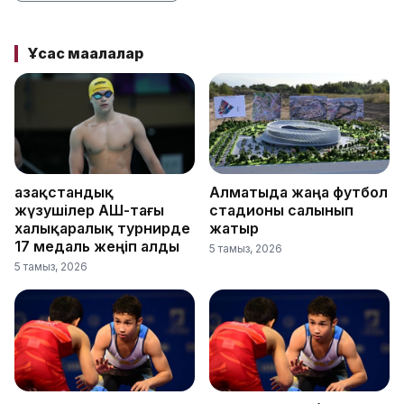
Ұқсас мақалалар
Қазақстандық
Алматыда жаңа футбол
жүзушілер АҚШ-тағы
стадионы салынып
халықаралық турнирде
жатыр
17 медаль жеңіп алды
5 тамыз, 2026
5 тамыз, 2026