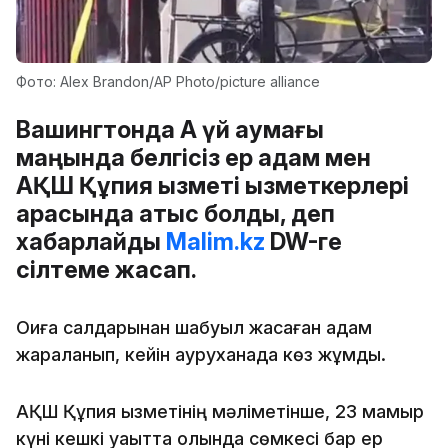
Фото: Alex Brandon/AP Photo/picture alliance
Вашингтонда Ақ үй аумағы
маңында белгісіз ер адам мен
АҚШ Құпия қызметі қызметкерлері
арасында атыс болды, деп
хабарлайды
Malim.kz
DW-ге
сілтеме жасап.
Оқиға салдарынан шабуыл жасаған адам
жараланып, кейін ауруханада көз жұмды.
АҚШ Құпия қызметінің мәліметінше, 23 мамыр
күні кешкі уақытта қолында сөмкесі бар ер