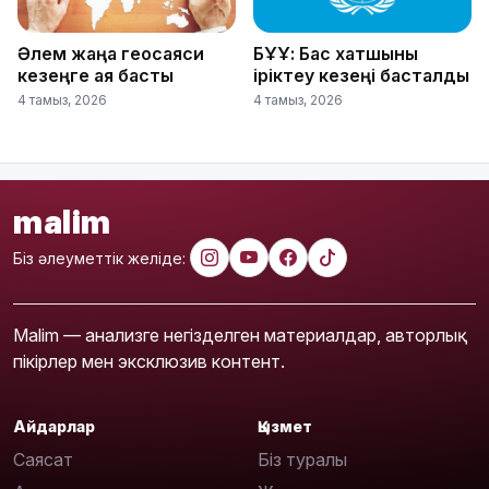
Әлем жаңа геосаяси
БҰҰ: Бас хатшыны
кезеңге аяқ басты
іріктеу кезеңі басталды
4 тамыз, 2026
4 тамыз, 2026
malim
Біз әлеуметтік желіде:
Malim — анализге негізделген материалдар, авторлық
пікірлер мен эксклюзив контент.
Айдарлар
Қызмет
Саясат
Біз туралы