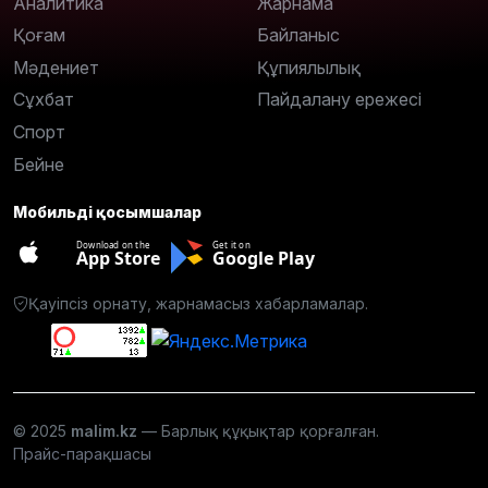
Аналитика
Жарнама
Қоғам
Байланыс
Мәдениет
Құпиялылық
Сұхбат
Пайдалану ережесі
Спорт
Бейне
Мобильді қосымшалар
Download on the
Get it on
App Store
Google Play
Қауіпсіз орнату, жарнамасыз хабарламалар.
© 2025
malim.kz
— Барлық құқықтар қорғалған.
Прайс-парақшасы