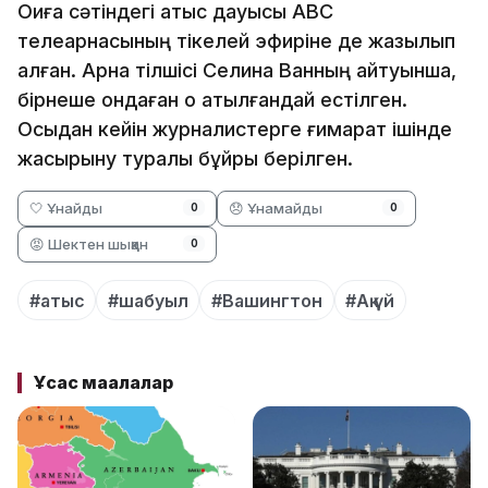
Оқиға сәтіндегі атыс дауысы ABC
телеарнасының тікелей эфиріне де жазылып
қалған. Арна тілшісі Селина Ванның айтуынша,
бірнеше ондаған оқ атылғандай естілген.
Осыдан кейін журналистерге ғимарат ішінде
жасырыну туралы бұйрық берілген.
🤍 Ұнайды
😞 Ұнамайды
0
0
😡 Шектен шыққан
0
#атыс
#шабуыл
#Вашингтон
#Ақ үй
Ұқсас мақалалар