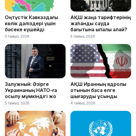
Оңтүстік Кавказдағы
АҚШ жаңа тарифтерінің
көлік дәліздері үшін
жаһандық сауда
бәсеке күшейді
бағытына ықпалы қалай?
5 тамыз, 2026
5 тамыз, 2026
Залужный: Әзірге
АҚШ Иранның ядролық
Украинаның НАТО-ға
отынын басқа елге
қосылу мүмкіндігі жоқ
шығаруды ұсынды
5 тамыз, 2026
4 тамыз, 2026