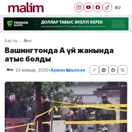
RU
Басты
Әлем
Вашингтонда Ақ үй жанында
атыс болды
24 мамыр, 2026
•
Арман Қайыпхан
Әлем