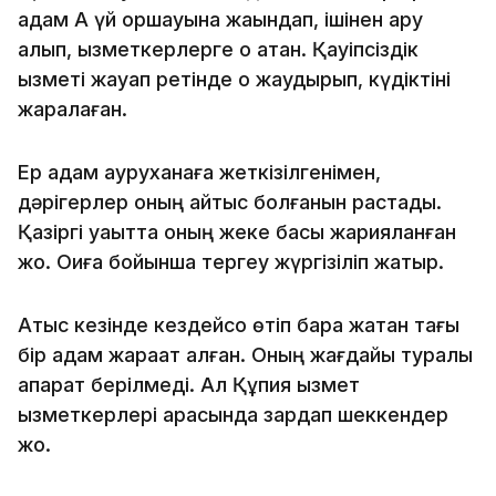
адам Ақ үй қоршауына жақындап, ішінен қару
алып, қызметкерлерге оқ атқан. Қауіпсіздік
қызметі жауап ретінде оқ жаудырып, күдіктіні
жаралаған.
Ер адам ауруханаға жеткізілгенімен,
дәрігерлер оның қайтыс болғанын растады.
Қазіргі уақытта оның жеке басы жарияланған
жоқ. Оқиға бойынша тергеу жүргізіліп жатыр.
Атыс кезінде кездейсоқ өтіп бара жатқан тағы
бір адам жарақат алған. Оның жағдайы туралы
ақпарат берілмеді. Ал Құпия қызмет
қызметкерлері арасында зардап шеккендер
жоқ.