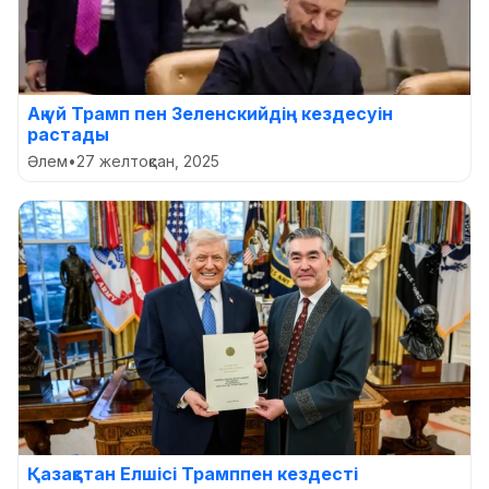
Ақ үй Трамп пен Зеленскийдің кездесуін
растады
Әлем
•
27 желтоқсан, 2025
Қазақстан Елшісі Трамппен кездесті