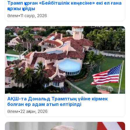
Трамп құрған «Бейбітшілік кеңесіне» екі ел ғана
қаржы құйды
Әлем
•
11 сәуір, 2026
АҚШ-та Дональд Трамптың үйіне кірмек
болған ер адам атып өлтірілді
Әлем
•
22 ақпан, 2026