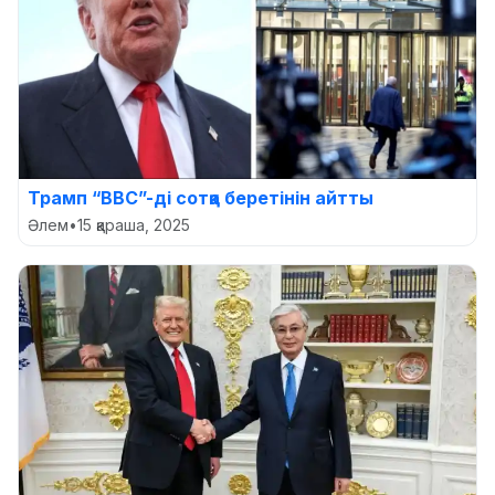
Трамп “BBC”-ді сотқа беретінін айтты
Әлем
•
15 қараша, 2025