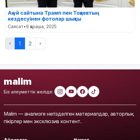
Ақ үй сайтына Трамп пен Тоқаевтың
кездесуінен фотолар шықты
Саясат
•
9 қараша, 2025
‹
1
2
›
malim
Біз әлеуметтік желіде:
Malim — анализге негізделген материалдар, авторлық
пікірлер мен эксклюзив контент.
Айдарлар
Қызмет