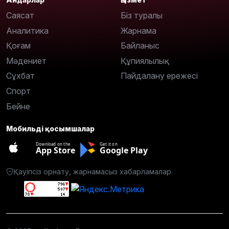
Саясат
Біз туралы
Аналитика
Жарнама
Қоғам
Байланыс
Мәдениет
Құпиялылық
Сұхбат
Пайдалану ережесі
Спорт
Бейне
Мобильді қосымшалар
Download on the
Get it on
App Store
Google Play
Қауіпсіз орнату, жарнамасыз хабарламалар.