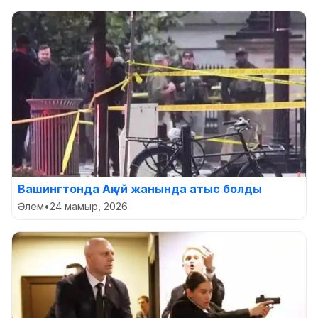
Вашингтонда Ақ үй жанында атыс болды
Әлем
•
24 мамыр, 2026