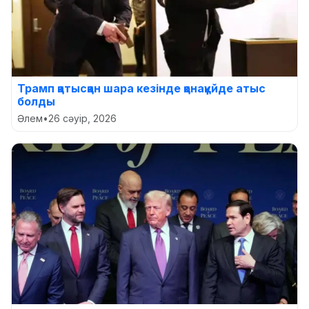
Трамп қатысқан шара кезінде қонақүйде атыс
болды
Әлем
•
26 сәуір, 2026