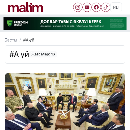
RU
Басты
#Ақ үй
#Ақ үй
Жазбалар: 16