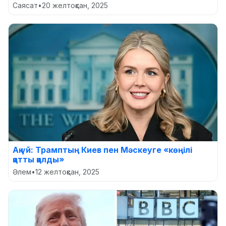
Саясат
•
20 желтоқсан, 2025
Ақ үй: Трамптың Киев пен Мәскеуге «көңілі
қатты қалды»
Әлем
•
12 желтоқсан, 2025