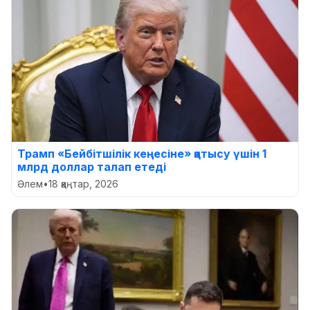
Трамп «Бейбітшілік кеңесіне» қатысу үшін 1
млрд доллар талап етеді
Әлем
•
18 қаңтар, 2026