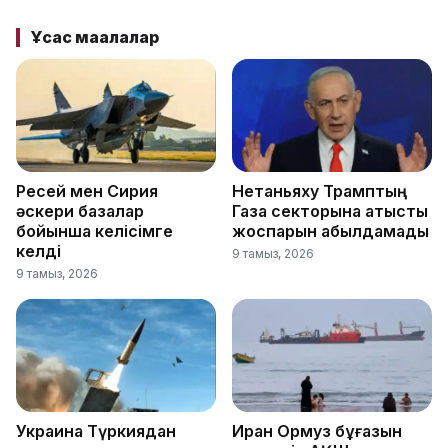
Ұқсас мақалалар
Ресей мен Сирия
Нетаньяху Трамптың
әскери базалар
Газа секторына қатысты
бойынша келісімге
жоспарын қабылдамады
келді
9 тамыз, 2026
9 тамыз, 2026
Украина Түркиядан
Иран Ормуз бұғазын