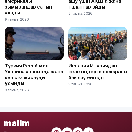
америкалық
ашу үшін АҚШ-қа жаңа
зымырандар сатып
талаптар қойды
алады
9 тамыз, 2026
9 тамыз, 2026
Түркия Ресей мен
Испания Италиядан
Украина арасында жаңа
келетіндерге шекаралық
келісім жасауды
бақылау енгізді
ұсынды
8 тамыз, 2026
9 тамыз, 2026
malim