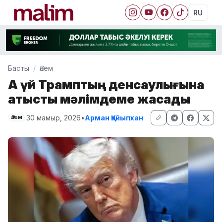
RU
Басты
Әлем
Ақ үй Трамптың денсаулығына
қатысты мәлімдеме жасады
30 мамыр, 2026
•
Арман Қайыпхан
Әлем