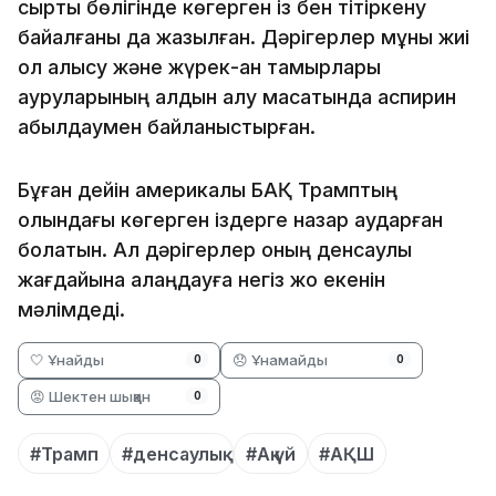
сыртқы бөлігінде көгерген із бен тітіркену
байқалғаны да жазылған. Дәрігерлер мұны жиі
қол алысу және жүрек-қан тамырлары
ауруларының алдын алу мақсатында аспирин
қабылдаумен байланыстырған.
Бұған дейін америкалық БАҚ Трамптың
қолындағы көгерген іздерге назар аударған
болатын. Ал дәрігерлер оның денсаулық
жағдайына алаңдауға негіз жоқ екенін
мәлімдеді.
🤍 Ұнайды
😞 Ұнамайды
0
0
😡 Шектен шыққан
0
#Трамп
#денсаулық
#Ақ үй
#АҚШ