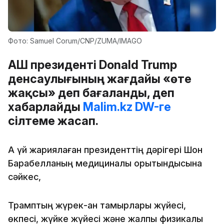
Фото: Samuel Corum/CNP/ZUMA/IMAGO
АҚШ президенті Donald Trump
денсаулығының жағдайы «өте
жақсы» деп бағаланды, деп
хабарлайды
Malim.kz
DW-ге
сілтеме жасап.
Ақ үй жариялаған президенттің дәрігері Шон
Барабелланың медициналық қорытындысына
сәйкес,
Трамптың жүрек-қан тамырлары жүйесі,
өкпесі, жүйке жүйесі және жалпы физикалық