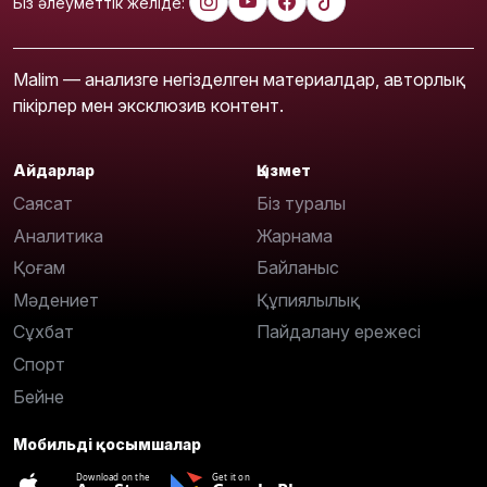
Біз әлеуметтік желіде:
Malim — анализге негізделген материалдар, авторлық
пікірлер мен эксклюзив контент.
Айдарлар
Қызмет
Саясат
Біз туралы
Аналитика
Жарнама
Қоғам
Байланыс
Мәдениет
Құпиялылық
Сұхбат
Пайдалану ережесі
Спорт
Бейне
Мобильді қосымшалар
Download on the
Get it on