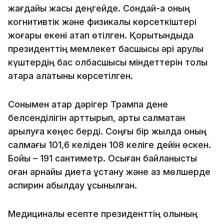
жағдайы жақсы деңгейде. Сондай-ақ оның
когнитивтік және физикалық көрсеткіштері
жоғары екені атап өтілген. Қорытындыда
президенттің мемлекет басшысы әрі қарулы
күштердің бас қолбасшысы міндеттерін толық
атқара алатыны көрсетілген.
Сонымен қатар дәрігер Трампқа дене
белсенділігін арттырып, артық салмақтан
арылуға кеңес берді. Соңғы бір жылда оның
салмағы 101,6 келіден 108 келіге дейін өскен.
Бойы – 191 сантиметр. Осыған байланысты
оған арнайы диета ұстану және аз мөлшерде
аспирин қабылдау ұсынылған.
Медициналық есепте президенттің қолының