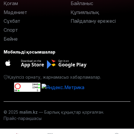
Қоғам
Байланыс
Мәдениет
Құпиялылық
Сұхбат
Пайдалану ережесі
Спорт
Бейне
Мобильді қосымшалар
Download on the
Get it on
App Store
Google Play
Қауіпсіз орнату, жарнамасыз хабарламалар.
© 2025
malim.kz
— Барлық құқықтар қорғалған.
Прайс-парақшасы