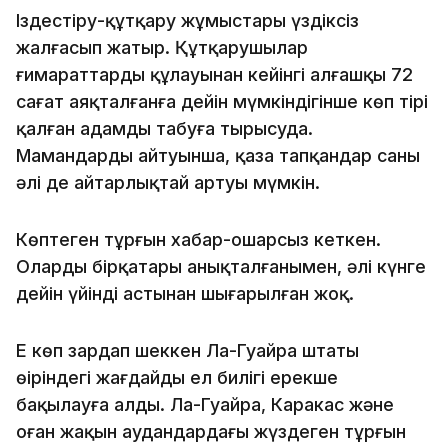
Іздестіру-құтқару жұмыстары үздіксіз
жалғасып жатыр. Құтқарушылар
ғимараттардың құлауынан кейінгі алғашқы 72
сағат аяқталғанға дейін мүмкіндігінше көп тірі
қалған адамды табуға тырысуда.
Мамандардың айтуынша, қаза тапқандар саны
әлі де айтарлықтай артуы мүмкін.
Көптеген тұрғын хабар-ошарсыз кеткен.
Олардың бірқатары анықталғанымен, әлі күнге
дейін үйінді астынан шығарылған жоқ.
Ең көп зардап шеккен Ла-Гуайра штаты
өңіріндегі жағдайды ел билігі ерекше
бақылауға алды. Ла-Гуайра, Каракас және
оған жақын аудандардағы жүздеген тұрғын