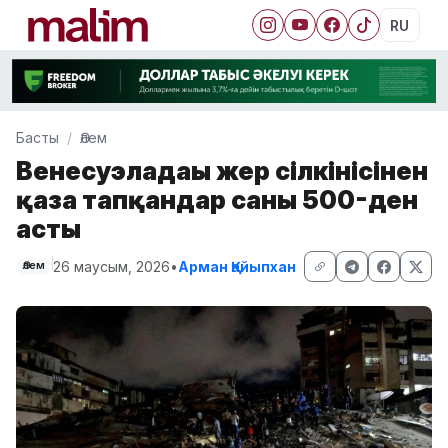
RU
Басты
Әлем
Венесуэладағы жер сілкінісінен
қаза тапқандар саны 500-ден
асты
26 маусым, 2026
•
Арман Қайыпхан
Әлем