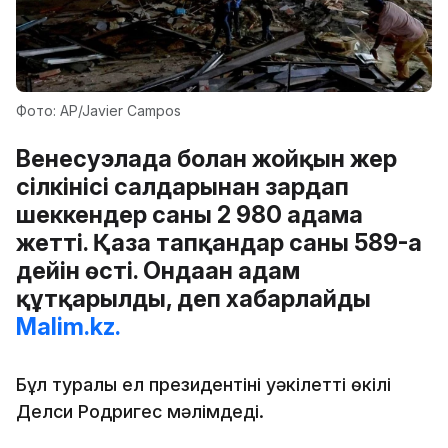
Фото: AP/Javier Campos
Венесуэлада болған жойқын жер
сілкінісі салдарынан зардап
шеккендер саны 2 980 адамға
жетті. Қаза тапқандар саны 589-ға
дейін өсті. Ондаған адам
құтқарылды, деп хабарлайды
Malim.kz.
Бұл туралы ел президентінің уәкілетті өкілі
Делси Родригес мәлімдеді.