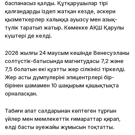
баспанасыз қалды. Құтқарушылар тірі
қалғандарды іздеп жатқан кезде, әскери
қызметкерлер халыққа ауызсу мен азық-
түлік таратып жатыр. Көмекке АҚШ Қарулы
күштері де келді.
2026 жылғы 24 маусым кешінде Венесуэланың
солтүстік-батысында магнитудасы 7,2 және
7,5 болатын екі қуатты жер сілкінісі тіркелді.
Жер асты дүмпулерінің эпицентрлері бір-
бірінен шамамен 10 шақырым қашықтықта
орналасқан.
Табиғи апат салдарынан көптеген тұрғын
үйлер мен мемлекеттік ғимараттар қирап,
елдің басты әуежайы жұмысын тоқтатты.