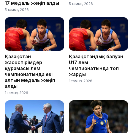
17 медаль жеңіп алды
5 тамыз, 2026
5 тамыз, 2026
Қазақстан
Қазақстандық балуан
жасөспірімдер
U17 әлем
құрамасы әлем
чемпионатында топ
чемпионатында екі
жарды
алтын медаль жеңіп
1 тамыз, 2026
алды
1 тамыз, 2026