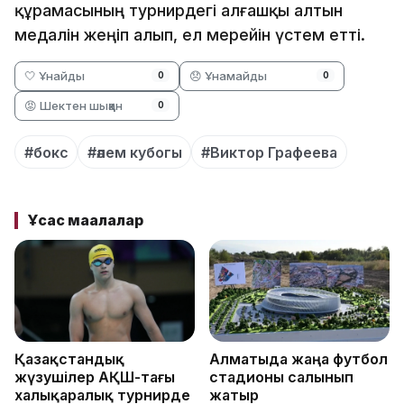
құрамасының турнирдегі алғашқы алтын
медалін жеңіп алып, ел мерейін үстем етті.
🤍 Ұнайды
😞 Ұнамайды
0
0
😡 Шектен шыққан
0
#бокс
#әлем кубогы
#Виктор Графеева
Ұқсас мақалалар
Қазақстандық
Алматыда жаңа футбол
жүзушілер АҚШ-тағы
стадионы салынып
халықаралық турнирде
жатыр