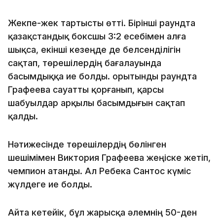
Жекпе-жек тартысты өтті. Бірінші раундта
қазақстандық боксшы 3:2 есебімен алға
шықса, екінші кезеңде де белсенділігін
сақтап, төрешілердің бағалауында
басымдыққа ие болды. Қорытынды раундта
Графеева сауатты қорғанып, қарсы
шабуылдар арқылы басымдығын сақтап
қалды.
Нәтижесінде төрешілердің бөлінген
шешімімен Виктория Графеева жеңіске жетіп,
чемпион атанды. Ал Ребека Сантос күміс
жүлдеге ие болды.
Айта кетейік, бұл жарысқа әлемнің 50-ден