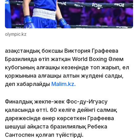
olympic.kz
Қазақстандық боксшы Виктория Графеева
Бразилияда өтіп жатқан World Boxing Әлем
кубогының алғашқы кезеңінде топ жарып, ел
қоржынына алғашқы алтын жүлдені салды,
деп хабарлайды
Malim.kz.
Финалдық жекпе-жек Фос-ду-Игуасу
қаласында өтті. 60 келіге дейінгі салмақ
дәрежесінде өнер көрсеткен Графеева
шешуші айқаста бразилиялық Ребека
Сантоспен қолғап түйістірді.