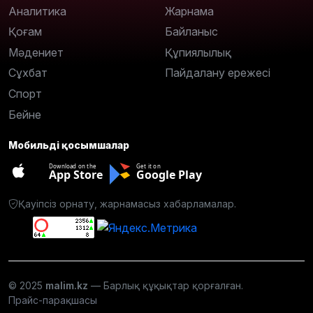
Аналитика
Жарнама
Қоғам
Байланыс
Мәдениет
Құпиялылық
Сұхбат
Пайдалану ережесі
Спорт
Бейне
Мобильді қосымшалар
Download on the
Get it on
App Store
Google Play
Қауіпсіз орнату, жарнамасыз хабарламалар.
© 2025
malim.kz
— Барлық құқықтар қорғалған.
Прайс-парақшасы