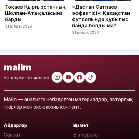
Тоқаев Қырғызстанның
«Дастан Сатпаев
Шолпан-Ата қаласына
эффектісі»: Қазақстан
барды
футболында құбылыс
пайда болды ма?
31 шілде, 2026
31 шілде, 2026
malim
Біз әлеуметтік желіде:
Malim — анализге негізделген материалдар, авторлық
пікірлер мен эксклюзив контент.
Айдарлар
Қызмет
Саясат
Біз туралы