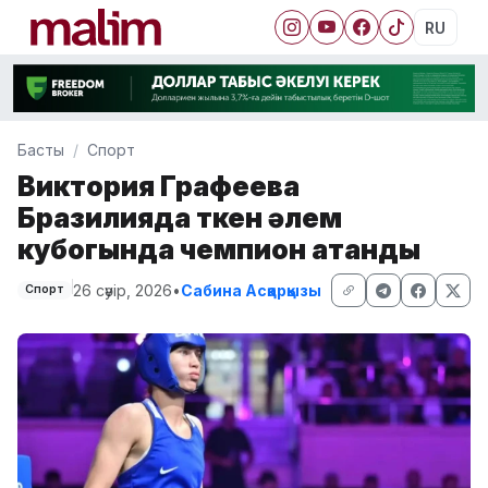
RU
Басты
Спорт
Виктория Графеева
Бразилияда өткен әлем
кубогында чемпион атанды
26 сәуір, 2026
•
Сабина Асқарқызы
Спорт