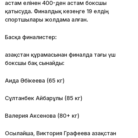
астам елінен 400-ден астам боксшы
қатысуда. Финалдық кезеңге 19 елдің
спортшылары жолдама алған.
Басқа финалистер:
Қазақстан құрамасынан финалда тағы үш
боксшы бақ сынайды:
Аида Әбікеева (65 кг)
Сұлтанбек Айбарұлы (85 кг)
Валерия Аксенова (80+ кг)
Осылайша, Виктория Графеева Қазақстан