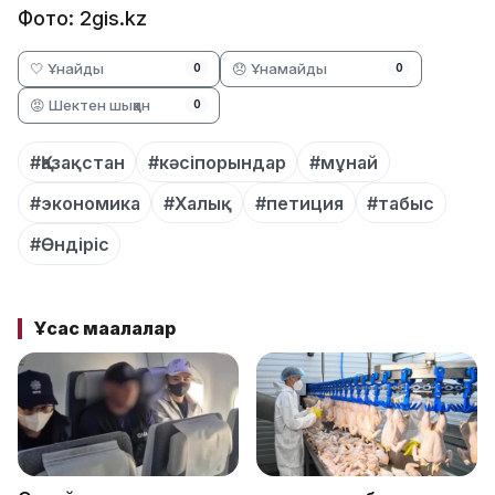
Фото: 2gis.kz
🤍 Ұнайды
😞 Ұнамайды
0
0
😡 Шектен шыққан
0
#Қазақстан
#кәсіпорындар
#мұнай
#экономика
#Халық
#петиция
#табыс
#Өндіріс
Ұқсас мақалалар