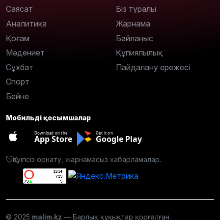
Саясат
Біз туралы
Аналитика
Жарнама
Қоғам
Байланыс
Мәдениет
Құпиялылық
Сұхбат
Пайдалану ережесі
Спорт
Бейне
Мобильді қосымшалар
Download on the
Get it on
App Store
Google Play
Қауіпсіз орнату, жарнамасыз хабарламалар.
© 2025
malim.kz
— Барлық құқықтар қорғалған.