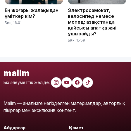
Ең жоғары жалақыдан
Электросамокат,
үміткер кім?
велосипед немесе
мопед: Қазақстанда
Бүгін, 16:01
қайсысы апатқа жиі
ұшырайды?
Бүгін, 15:59
malim
Біз әлеуметтік желіде:
Malim — анализге негізделген материалдар, авторлық
пікірлер мен эксклюзив контент.
Айдарлар
Қызмет