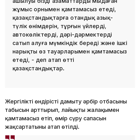
ашылуы біздің азаматтарды мыңдаған
жұмыс орнымен қамтамасыз етеді,
қазақстандықтарға отандық азық-
түлік өнімдерін, тұрғын үйлерді,
автокөліктерді, дәрі-дәрмектерді
сатып алуға мүмкіндік береді және ішкі
нарықты өз тауарларымен қамтамасыз
етеді, - деп атап өтті
қазақстандықтар.
Жергілікті өндірісті дамыту әрбір отбасының
табысын арттырып, лайықты жалақымен
қамтамасыз етіп, өмір сүру сапасын
жақсартатыны атап өтілді.