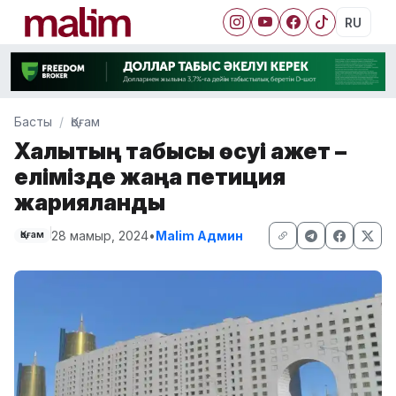
RU
Басты
Қоғам
Халықтың табысы өсуі қажет –
елімізде жаңа петиция
жарияланды
28 мамыр, 2024
•
Malim Админ
Қоғам