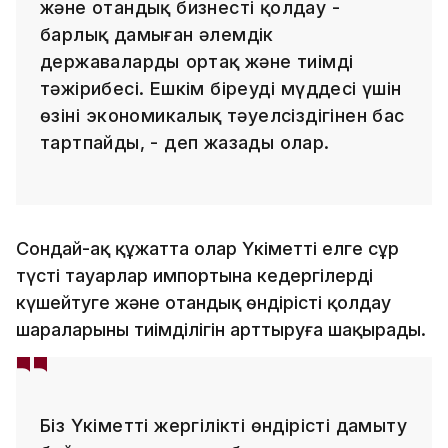
және отандық бизнесті қолдау -
барлық дамыған әлемдік
державалардың ортақ және тиімді
тәжірибесі. Ешкім біреудің мүддесі үшін
өзінің экономикалық тәуелсіздігінен бас
тартпайды, - деп жазады олар.
Сондай-ақ құжатта олар Үкіметті елге сұр
түсті тауарлар импортына кедергілерді
күшейтуге және отандық өндірісті қолдау
шараларының тиімділігін арттыруға шақырады.
Біз Үкіметті жергілікті өндірісті дамыту