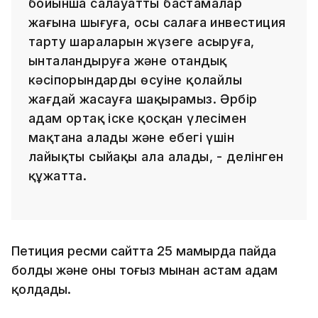
бойынша салауатты бастамалар
жағына шығуға, осы салаға инвестиция
тарту шараларын жүзеге асыруға,
ынталандыруға және отандық
кәсіпорындардың өсуіне қолайлы
жағдай жасауға шақырамыз. Әрбір
адам ортақ іске қосқан үлесімен
мақтана алады және еңбегі үшін
лайықты сыйақы ала алады, - делінген
құжатта.
Петиция ресми сайтта 25 мамырда пайда
болды және оны тоғыз мыңнан астам адам
қолдады.