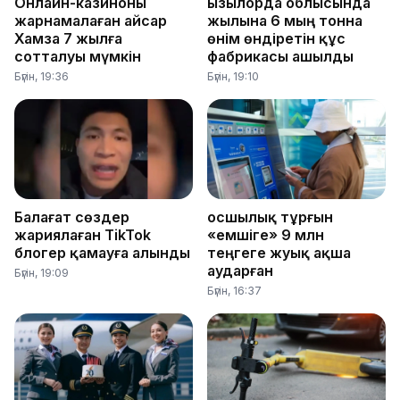
Онлайн-казиноны
Қызылорда облысында
жарнамалаған Қайсар
жылына 6 мың тонна
Хамза 7 жылға
өнім өндіретін құс
сотталуы мүмкін
фабрикасы ашылды
Бүгін, 19:36
Бүгін, 19:10
Балағат сөздер
Қосшылық тұрғын
жариялаған TikTok
«емшіге» 9 млн
блогер қамауға алынды
теңгеге жуық ақша
аударған
Бүгін, 19:09
Бүгін, 16:37