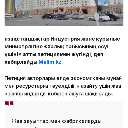
Қазақстандықтар Индустрия және құрылыс
министрлігіне «Халық табысының өсуі
үшін!» атты петициямен жүгінді, деп
хабарлайды
Malim.kz
.
Петиция авторлары елде экономиканың мұнай
мен ресурстарға тәуелділігін азайту үшін жаңа
кәсіпорындарды көбірек ашуға шақырады.
Жаңа зауыттар мен фабрикалардың