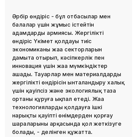
Әрбір өндіріс - бұл отбасылар мен
балалар үшін жұмыс істейтін
адамдардың армиясы. Жергілікті
өндіріс Үкімет қолдауы тиіс
экономиканың жаңа секторларын
дамыта отырып, кәсіпкерлік пен
инновация үшін жаңа мүмкіндіктер
ашады. Тауарлар мен материалдардың
жергілікті өндірісін ынталандыру халық
үшін қауіпсіз және экологиялық таза
ортаны құруға ықпал етеді. Жаңа
технологияларды қолдауға ішкі
нарықты қауіпті өнімдерден қорғау
шараларының арқасында қол жеткізуге
болады, - делінген құжатта.