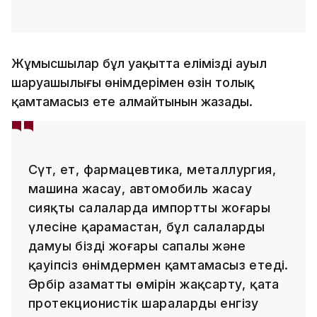
Жұмысшылар бұл уақытта еліміздің ауыл
шаруашылығы өнімдерімен өзін толық
қамтамасыз ете алмайтынын жазады.
Сүт, ет, фармацевтика, металлургия,
машина жасау, автомобиль жасау
сияқты салаларда импорттың жоғары
үлесіне қарамастан, бұл салалардың
дамуы бізді жоғары сапалы және
қауіпсіз өнімдермен қамтамасыз етеді.
Әрбір азаматтың өмірін жақсарту, қатаң
протекционистік шараларды енгізу