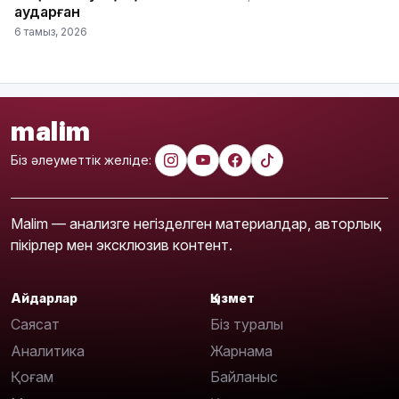
аударған
6 тамыз, 2026
malim
Біз әлеуметтік желіде:
Malim — анализге негізделген материалдар, авторлық
пікірлер мен эксклюзив контент.
Айдарлар
Қызмет
Саясат
Біз туралы
Аналитика
Жарнама
Қоғам
Байланыс