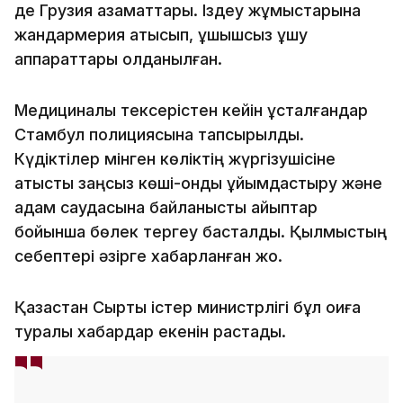
де Грузия азаматтары. Іздеу жұмыстарына
жандармерия қатысып, ұшқышсыз ұшу
аппараттары қолданылған.
Медициналық тексерістен кейін ұсталғандар
Стамбул полициясына тапсырылды.
Күдіктілер мінген көліктің жүргізушісіне
қатысты заңсыз көші-қонды ұйымдастыру және
адам саудасына байланысты айыптар
бойынша бөлек тергеу басталды. Қылмыстың
себептері әзірге хабарланған жоқ.
Қазақстан Сыртқы істер министрлігі бұл оқиға
туралы хабардар екенін растады.