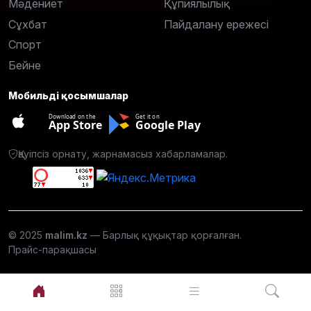
Мәдениет
Құпиялылық
Сұхбат
Пайдалану ережесі
Спорт
Бейне
Мобильді қосымшалар
Download on the
Get it on
App Store
Google Play
Қауіпсіз орнату, жарнамасыз хабарламалар.
© 2025
malim.kz
— Барлық құқықтар қорғалған.
Прайс-парақшасы