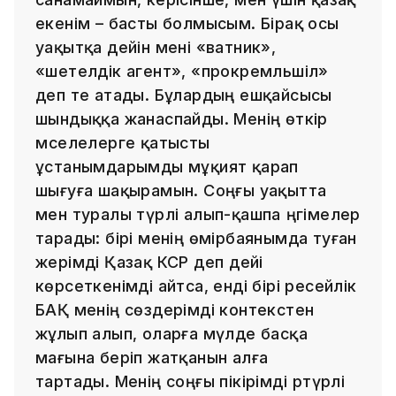
екенім – басты болмысым. Бірақ осы
уақытқа дейін мені «ватник»,
«шетелдік агент», «прокремльшіл»
деп те атады. Бұлардың ешқайсысы
шындыққа жанаспайды. Менің өткір
мәселелерге қатысты
ұстанымдарымды мұқият қарап
шығуға шақырамын. Соңғы уақытта
мен туралы түрлі алып-қашпа әңгімелер
тарады: бірі менің өмірбаянымда туған
жерімді Қазақ КСР деп әдейі
көрсеткенімді айтса, енді бірі ресейлік
БАҚ менің сөздерімді контекстен
жұлып алып, оларға мүлде басқа
мағына беріп жатқанын алға
тартады. Менің соңғы пікірімді әртүрлі