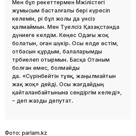
Мен бұл әрекеттермен Мәжілістегі
жұмысым басталғалы бері күресіп
келемін, әрі бұл жолы да үнсіз
қалмаймын. Мен Тәуелсіз Қазақстанда
дүниеге келдім. Кеңес Одағы жоқ
болатын, оған шүкір. Осы елде өстім,
отбасын құрдым, балаларымды
тәрбиелеп отырмын. Басқа Отаным
болған емес, болмайды
да. «Сүрінбейтін тұяқ, жаңылмайтын
жақ жоқ» дейді. Осы жағдайдың
қайталанбайтынына сендіргім келеді»,
– деп жазды депутат.
Фото: parlam.kz