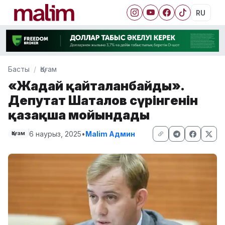
RU
Басты
Қоғам
«Жағдай қайталанбайды».
Депутат Шаталов сүрінгенін
қазақша мойындады
6 наурыз, 2025
•
Malim Админ
Қоғам