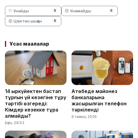
🤍 Ұнайды
😞 Ұнамайды
0
0
😡 Шектен шыққан
0
Ұқсас мақалалар
14 қыркүйектен бастап
Ақтөбеде майонез
тұрғын үй кезегіне тұру
банкаларына
тәртібі өзгереді:
жасырылған телефон
Кімдер кезекке тұра
тәркіленді
алмайды?
6 тамыз, 2026
Бүгін, 09:53