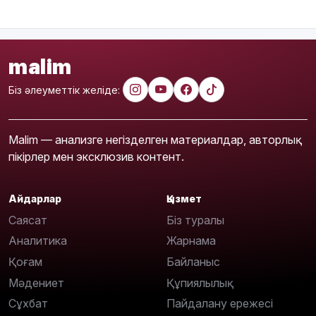
malim
Біз әлеуметтік желіде:
Malim — анализге негізделген материалдар, авторлық
пікірлер мен эксклюзив контент.
Айдарлар
Қызмет
Саясат
Біз туралы
Аналитика
Жарнама
Қоғам
Байланыс
Мәдениет
Құпиялылық
Сұхбат
Пайдалану ережесі