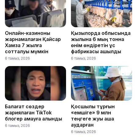
Онлайн-казиноны
Қызылорда облысында
жарнамалаған Қайсар
жылына 6 мың тонна
Хамза 7 жылға
өнім өндіретін құс
сотталуы мүмкін
фабрикасы ашылды
6 тамыз, 2026
6 тамыз, 2026
Балағат сөздер
Қосшылық тұрғын
жариялаған TikTok
«емшіге» 9 млн
блогер қамауға алынды
теңгеге жуық ақша
аударған
6 тамыз, 2026
6 тамыз, 2026