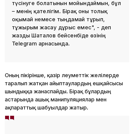
түсінуге болатынын мойындаймын, бұл
– менің қателігім. Бірақ оны толық
оқымай немесе тыңдамай тұрып,
тұжырым жасау дұрыс емес", - деп
жазды Шаталов бейсенбіде өзінің
Telegram арнасында.
Оның пікірінше, қазір әлеуметтік желілерде
таралып жатқан айыптаулардың ешқайсысы
шындыққа жанаспайды. Бірақ бұлардың
астарында ашық манипуляциялар мен
ақпараттық шабуылдар жатыр.