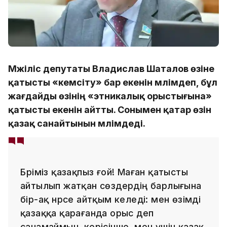
Мәжіліс депутаты Владислав Шаталов өзіне
қатысты «кемсіту» бар екенін мәлімдеп, бұл
жағдайды өзінің «этникалық орыстығына»
қатысты екенін айтты. Сонымен қатар өзін
қазақ санайтынын мәлімдеді.
Бәріміз қазақпыз ғой! Маған қатысты
айтылып жатқан сөздердің барлығына
бір-ақ нәрсе айтқым келеді: мен өзімді
қазаққа қарағанда орыс деп
санамаймын, керісінше, мен үшін қазақ