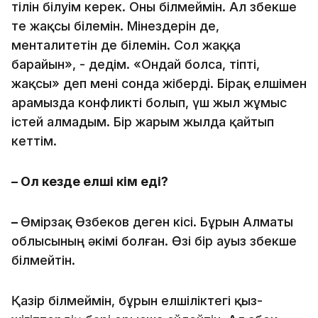
тілін білуім керек. Оны білмеймін. Ал өзбекше
өте жақсы білемін. Мінездерін де,
менталитетін де білемін. Сол жаққа
барайын», - дедім. «Ондай болса, тіпті,
жақсы» деп мені сонда жіберді. Бірақ елшімен
арамызда конфликті болып, үш жыл жұмыс
істей алмадым. Бір жарым жылда қайтып
кеттім.
– Ол кезде елші кім еді?
–
Өмірзақ Өзбеков деген кісі. Бұрын Алматы
облысының әкімі болған. Өзі бір ауыз өзбекше
білмейтін.
Қазір білмеймін, бұрын елшіліктегі қыз-