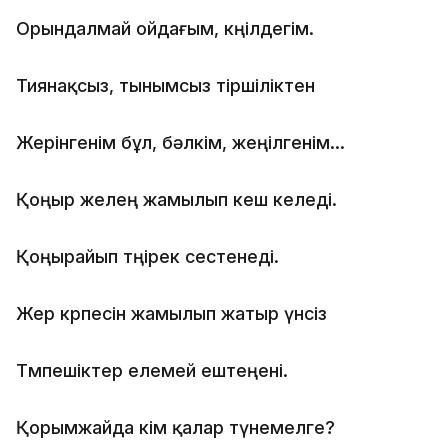
Орындалмай ойдағым, көңілдегім.
Тиянақсыз, тынымсыз тіршіліктен
Жерінгенім бұл, бəлкім, жеңілгенім...
Қоңыр желең жамылып кеш келеді.
Қоңырайып төңірек сестенеді.
Жер көрпесін жамылып жатыр үнсіз
Төмпешіктер елемей ештеңені.
Қорымжайда кім қалар түнемелге?