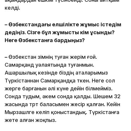
келді.
– Өзбекстандағы елшілікте жұмыс істедім
дедіңіз. Сізге бұл жұмысты кім ұсынды?
Неге Өзбекстанға бардыңыз?
–
Өзбекстан өзімнің туған жерім ғой.
Самарқанд уәлаятында туғанмын.
Ашаршылық кезінде біздің аталарымыз
Түркістаннан Самарқандқа өткен. Неге сол
жерге барғанын әлі күне дейін білмейміз.
Сонда тудым, әкем сонда қалды. Шешем 32
жасында төрт баласымен жесір қалған. Кейін
Мырзашөлге келіп қоныстандық. Түркістанға
жете алған жоқпыз.