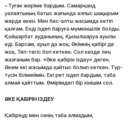
–
Туған жеріме бардым. Самарқанд
уәлаятының батыс жағында алпыс шақырым
жерде екен. Мен бес-алты жасымда кетіп
қалғам. Енді іздеп баруға мүмкіншілік болды.
Қойшарбат ауданының, Қызылшаруа ауылы
еді. Барсам, ауыл да жоқ. Әкімнің қабірі де
жоқ. Теп-тегіс боп кеткен. Сол кезде өлең
жазғаным бар. «Әке қабірін іздеу» деген.
Әкем екі жасымда қайтыс болып кеткен. Түр-
түсін білмеймін. Екі рет іздеп бардым, таба
алмай қайттым. Өмірімдегі бір өкінішім сол.
ƏКЕ ҚАБІРІН ІЗДЕУ
Қабіріңді мен сенің таба алмадым,