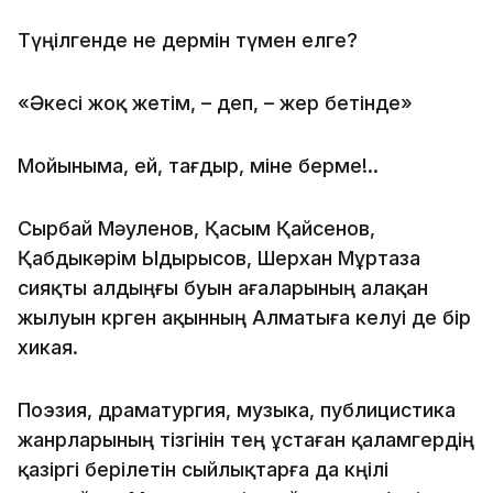
Түңілгенде не дермін түмен елге?
«Əкесі жоқ жетім, – деп, – жер бетінде»
Мойыныма, ей, тағдыр, міне берме!..
Сырбай Мәуленов, Қасым Қайсенов,
Қабдыкәрім Ыдырысов, Шерхан Мұртаза
сияқты алдыңғы буын ағаларының алақан
жылуын көрген ақынның Алматыға келуі де бір
хикая.
Поэзия, драматургия, музыка, публицистика
жанрларының тізгінін тең ұстаған қаламгердің
қазіргі берілетін сыйлықтарға да көңілі