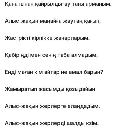
Қанатынан қайрылды-ау тағы арманым.
Алыс-жақын маңайға жаутаң қағып,
Жас ірікті кірпікке жанарларым.
Қабіріңді мен сенің таба алмадым,
Енді маған кім айтар не амал барын?
Жамыратып жасымды қозыдайын
Алыс-жақын жерлерге алаңдадым.
Алыс-жақын жерлерді шалды көзім.