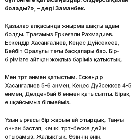
болады?», – деді Заманбек.
Қазылар алқасында жиырма шақты адам
болды. Төрағамыз Еркеғали Рахмадиев.
Ескендір Хасанғалиев, Кеңес Дүйсекеев,
Бейбіт Оралұлы тағы басқалары бар. Бір-
бірімізге айтқан жоқпыз бәріміз қатыстық.
Мен төрт әнмен қатыстым. Ескендір
Хасанғалиев 5-6 әнмен, Кеңес Дүйсеккев 4-5
әнмен, Дәлденбай 6 әнмен қатысыпты. Бірақ
ешқайсымыз білмейміз.
Ұзын ырғасы бір жарым ай отырдық. Таңғы
оннан бастап, кешкі төрт-беске дейін
отырамыз. Жалықтық. Өзіңнің әнің