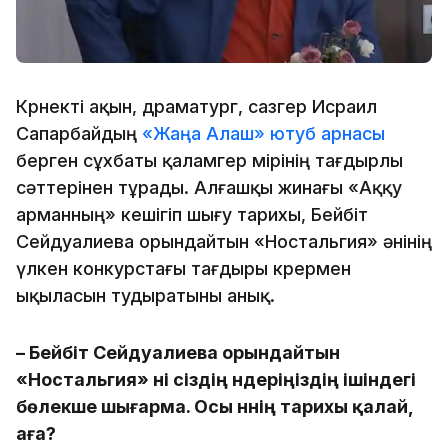
Көрнекті ақын, драматург, сазгер Исраил
Сапарбайдың
«Жаңа Алаш» ютуб арнасы
берген сұхбаты қаламгер өмірінің тағдырлы
сәттерінен тұрады. Алғашқы жинағы «Аққу
арманның» кешігіп шығу тарихы, Бейбіт
Сейдуалиева орындайтын «Ностальгия» әнінің
үлкен конкурстағы тағдыры көрермен
ықыласын тудыратыны анық.
– Бейбіт Сейдуалиева орындайтын
«Ностальгия» әні сіздің әндеріңіздің ішіндегі
бөлекше шығарма. Осы әннің тарихы қалай,
аға?