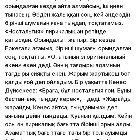
орындалған кезде айта алмайсың, ішіңнен
тынасың. Әбден жалыққан соң, кей әндердің
бірінші шумағын ғана тыңдап, тоқтатамыз.
«Ностальгия» лирикалық ән ретінде
қатысқан. Орындалып жатыр. Бір кезде
Еркеғали ағамыз, бірінші шумағы орындалған
соң, тоқтатты. «О, атының өзі оригинальный
екен» екен деді. Әннің тағдыры адамның
тағдыры сияқты екен. Жарым жартыкеш боп
қалды ғой деп ойладым. Бір уақытта Кеңес
Дүйсекеев: «Ераға, бұл ностальгия ғой. Бұны
бастан-аяқ тыңдау керек», - деді. «Жарайды-
жарайды, Кеңес айтса, тыңдаймыз» деп
аяғына дейін тыңдады. Қуанып қалдым. Кейін
осы ән лирикалық бағытта бірінші орын алды.
Азаматтық бағыттағы тағы бір толғауымды