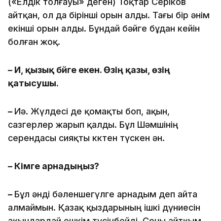
(«Елдік толғауы» деген) Тоқтар Серіков
айтқан, ол да бірінші орын алды. Тағы бір әнім
екінші орын алды. Бұндай бәйге бұдан кейін
болған жоқ.
– Иә, қызық бәйге екен. Өзің қазы, өзің
қатысушы.
–
Иә. Жүлдесі де қомақты боп, ақын,
сазгерлер жарып қалды. Бұл Шәмшінің
серендасы сияқты көктен түскен ән.
– Кімге арнадыңыз?
–
Бұл әнді бәленшегүлге арнадым деп айта
алмаймын. Қазақ қыздарының ішкі дүниесін
ақындардай ешкім түсінбейді. Соны айтқым