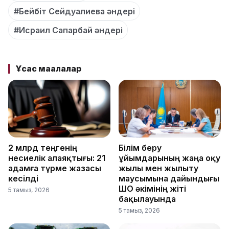
#Бейбіт Сейдуалиева әндері
#Исраил Сапарбай әндері
Ұқсас мақалалар
2 млрд теңгенің
Білім беру
несиелік алаяқтығы: 21
ұйымдарының жаңа оқу
адамға түрме жазасы
жылы мен жылыту
кесілді
маусымына дайындығы
ШҚО әкімінің жіті
5 тамыз, 2026
бақылауында
5 тамыз, 2026