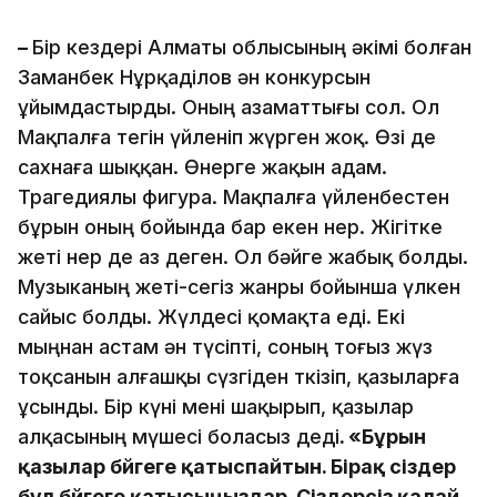
–
Бір кездері Алматы облысының әкімі болған
Заманбек Нұрқаділов ән конкурсын
ұйымдастырды. Оның азаматтығы сол. Ол
Мақпалға тегін үйленіп жүрген жоқ. Өзі де
сахнаға шыққан. Өнерге жақын адам.
Трагедиялы фигура. Мақпалға үйленбестен
бұрын оның бойында бар екен өнер. Жігітке
жеті өнер де аз деген. Ол бәйге жабық болды.
Музыканың жеті-сегіз жанры бойынша үлкен
сайыс болды. Жүлдесі қомақта еді. Екі
мыңнан астам ән түсіпті, соның тоғыз жүз
тоқсанын алғашқы сүзгіден өткізіп, қазыларға
ұсынды. Бір күні мені шақырып, қазылар
алқасының мүшесі боласыз деді
. «Бұрын
қазылар бәйгеге қатыспайтын. Бірақ сіздер
бұл бәйгеге қатысыңыздар. Сіздерсіз қалай