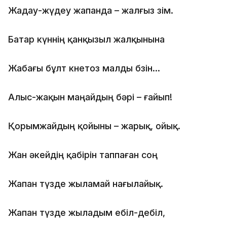
Жадау-жүдеу жапанда – жалғыз өзім.
Батар күннің қанқызыл жалқынына
Жабағы бұлт көнетоз малды бөзін...
Алыс-жақын маңайдың бəрі – ғайып!
Қорымжайдың қойыны – жарық, ойық.
Жан əкейдің қабірін таппаған соң
Жапан түзде жыламай нағылайық.
Жапан түзде жыладым ебіл-дебіл,