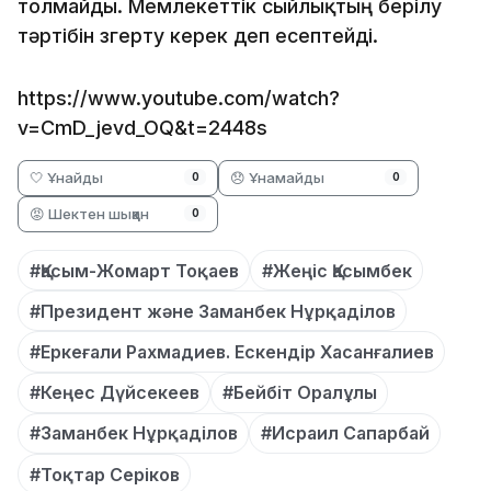
толмайды. Мемлекеттік сыйлықтың берілу
тәртібін өзгерту керек деп есептейді.
https://www.youtube.com/watch?
v=CmD_jevd_OQ&t=2448s
🤍 Ұнайды
😞 Ұнамайды
0
0
😡 Шектен шыққан
0
#Қасым-Жомарт Тоқаев
#Жеңіс Қасымбек
#Президент және Заманбек Нұрқаділов
#Еркеғали Рахмадиев. Ескендір Хасанғалиев
#Кеңес Дүйсекеев
#Бейбіт Оралұлы
#Заманбек Нұрқаділов
#Исраил Сапарбай
#Тоқтар Серіков