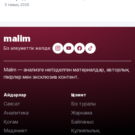
5 тамыз, 2026
malim
Біз әлеуметтік желіде:
Malim — анализге негізделген материалдар, авторлық
пікірлер мен эксклюзив контент.
Айдарлар
Қызмет
Саясат
Біз туралы
Аналитика
Жарнама
Қоғам
Байланыс
Мәдениет
Құпиялылық