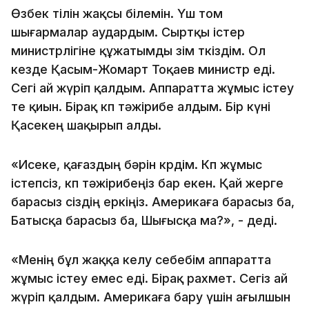
Өзбек тілін жақсы білемін. Үш том
шығармалар аудардым. Сыртқы істер
министрлігіне құжатымды өзім өткіздім. Ол
кезде Қасым-Жомарт Тоқаев министр еді.
Сегі ай жүріп қалдым. Аппаратта жұмыс істеу
өте қиын. Бірақ көп тәжірибе алдым. Бір күні
Қасекең шақырып алды.
«Исеке, қағаздың бәрін көрдім. Көп жұмыс
істепсіз, көп тәжірибеңіз бар екен. Қай жерге
барасыз сіздің еркіңіз. Америкаға барасыз ба,
Батысқа барасыз ба, Шығысқа ма?», - деді.
«Менің бұл жаққа келу себебім аппаратта
жұмыс істеу емес еді. Бірақ рахмет. Сегіз ай
жүріп қалдым. Америкаға бару үшін ағылшын