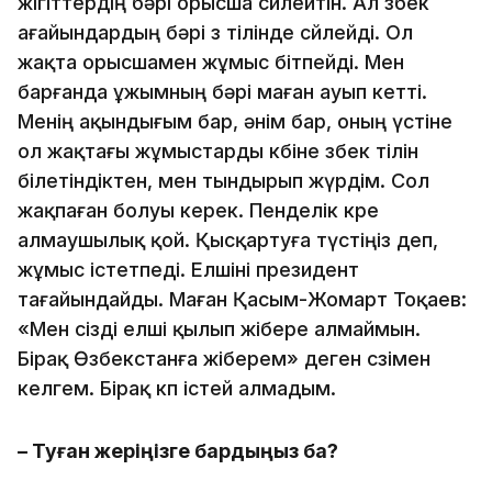
жігіттердің бәрі орысша сөйлейтін. Ал өзбек
ағайындардың бәрі өз тілінде сөйлейді. Ол
жақта орысшамен жұмыс бітпейді. Мен
барғанда ұжымның бәрі маған ауып кетті.
Менің ақындығым бар, әнім бар, оның үстіне
ол жақтағы жұмыстарды көбіне өзбек тілін
білетіндіктен, мен тындырып жүрдім. Сол
жақпаған болуы керек. Пенделік көре
алмаушылық қой. Қысқартуға түстіңіз деп,
жұмыс істетпеді. Елшіні президент
тағайындайды. Маған Қасым-Жомарт Тоқаев:
«Мен сізді елші қылып жібере алмаймын.
Бірақ Өзбекстанға жіберем» деген сөзімен
келгем. Бірақ көп істей алмадым.
– Туған жеріңізге бардыңыз ба?