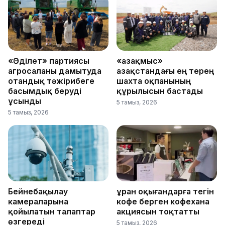
«Әділет» партиясы
«Қазақмыс»
агросаланы дамытуда
Қазақстандағы ең терең
отандық тәжірибеге
шахта оқпанының
басымдық беруді
құрылысын бастады
ұсынды
5 тамыз, 2026
5 тамыз, 2026
Бейнебақылау
Құран оқығандарға тегін
камераларына
кофе берген кофехана
қойылатын талаптар
акциясын тоқтатты
өзгереді
5 тамыз, 2026