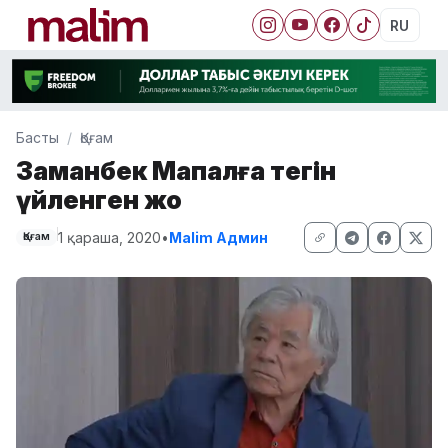
RU
Басты
Қоғам
Заманбек Мақпалға тегін
үйленген жоқ
1 қараша, 2020
•
Malim Админ
Қоғам