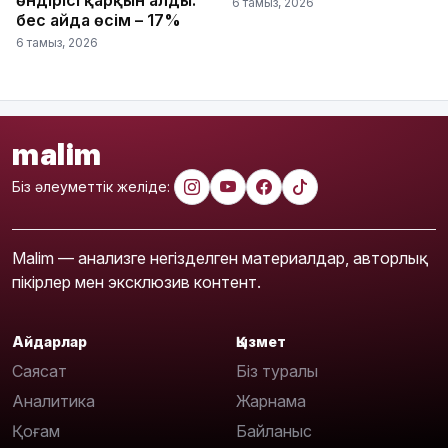
6 тамыз, 2026
бес айда өсім – 17%
6 тамыз, 2026
malim
Біз әлеуметтік желіде:
Malim — анализге негізделген материалдар, авторлық
пікірлер мен эксклюзив контент.
Айдарлар
Қызмет
Саясат
Біз туралы
Аналитика
Жарнама
Қоғам
Байланыс