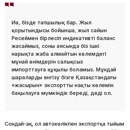
Иә, бізде тапшылық бар. Жыл
қорытындысы бойынша, жыл сайын
Ресеймен бірлесіп индикативті баланс
жасаймыз, соның аясында біз ішкі
нарықта жаба алмайтын көлемдегі
мұнай өнімдерін салықсыз
импорттауға құқылы боламыз. Мұндай
шараларды енгізу бізге Қазақстандағы
«жасырын» экспорттың нақты көлемін
бақылауға мүмкіндік береді, деді ол.
Сондай-ақ, ол автокөлікпен экспортқа тыйым