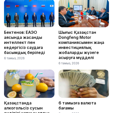
Бектенов: ЕАЭО
Шығыс Қазақстан
аясында жасанды
Dongfeng Motor
интеллект пен
компаниясымен жаңа
кедергісіз саудаға
инвестициялық
басымдық беріледі
жобаларды жүзеге
асыруға мүдделі
6 тамыз, 2026
6 тамыз, 2026
Қазақстанда
6 тамызға валюта
алкогольсіз сусын
бағамы
өндірісі қарқын алды: