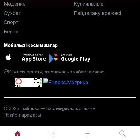
Мәдениет
Құпиялылық
Сұхбат
Пайдалану ережесі
Спорт
Бейне
Мобильді қосымшалар
Download on the
Get it on
App Store
Google Play
Қауіпсіз орнату, жарнамасыз хабарламалар.
© 2025
malim.kz
— Барлық құқықтар қорғалған.
Прайс-парақшасы