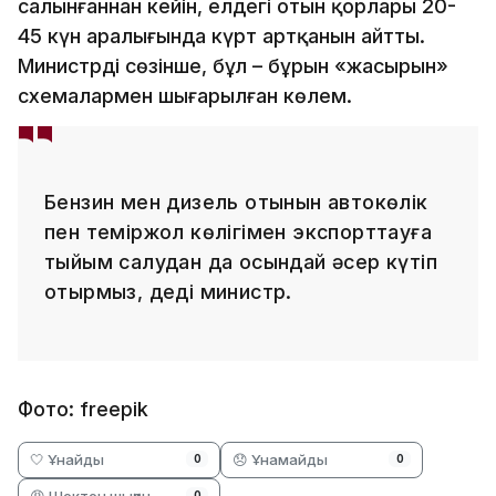
салынғаннан кейін, елдегі отын қорлары 20-
45 күн аралығында күрт артқанын айтты.
Министрдің сөзінше, бұл – бұрын «жасырын»
схемалармен шығарылған көлем.
Бензин мен дизель отынын автокөлік
пен теміржол көлігімен экспорттауға
тыйым салудан да осындай әсер күтіп
отырмыз, деді министр.
Фото: freepik
🤍 Ұнайды
😞 Ұнамайды
0
0
😡 Шектен шыққан
0