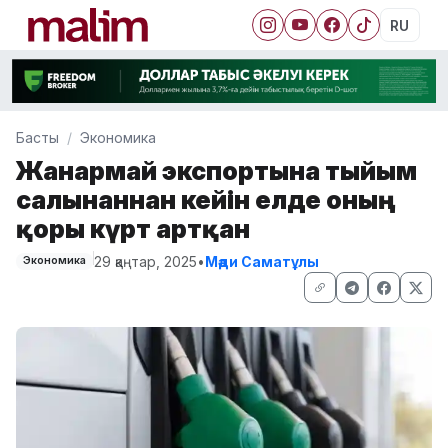
RU
Басты
Экономика
Жанармай экспортына тыйым
салынғаннан кейін елде оның
қоры күрт артқан
29 қаңтар, 2025
•
Мәди Саматұлы
Экономика