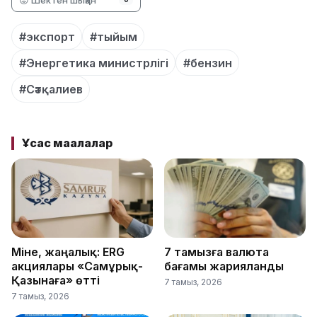
#экспорт
#тыйым
#Энергетика министрлігі
#бензин
#Сәтқалиев
Ұқсас мақалалар
Міне, жаңалық: ERG
7 тамызға валюта
акциялары «Самұрық-
бағамы жарияланды
Қазынаға» өтті
7 тамыз, 2026
7 тамыз, 2026