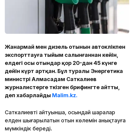
Жанармай мен дизель отынын автокөлікпен
экспорттауға тыйым салынғаннан кейін,
елдегі осы отындар қор 20-дан 45 күнге
дейін күрт артқан. Бұл туралы Энергетика
министрі Алмасадам Саткалиев
журналистерге өткізген брифингте айтты,
деп хабарлайды
Malim.kz.
Саткалиевтің айтуынша, осындай шаралар
елден шығарылатын отын көлемін анықтауға
мүмкіндік береді.