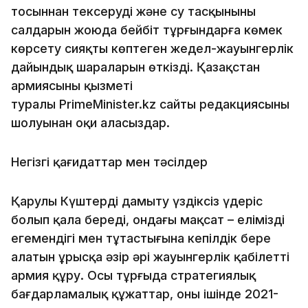
тосыннан тексеруді және су тасқынының
салдарын жоюда бейбіт тұрғындарға көмек
көрсету сияқты көптеген жедел-жауынгерлік
дайындық шараларын өткізді. Қазақстан
армиясының қызметі
туралы PrimeMinister.kz сайты редакциясының
шолуынан оқи аласыздар.
Негізгі қағидаттар мен тәсілдер
Қарулы Күштерді дамыту үздіксіз үдеріс
болып қала береді, ондағы мақсат – еліміздің
егемендігі мен тұтастығына кепілдік бере
алатын ұрысқа әзір әрі жауынгерлік қабілетті
армия құру. Осы тұрғыда стратегиялық
бағдарламалық құжаттар, оның ішінде 2021-