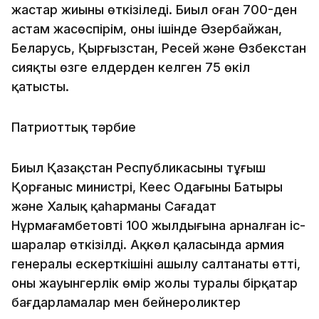
жастар жиыны өткізіледі. Биыл оған 700-ден
астам жасөспірім, оның ішінде Әзербайжан,
Беларусь, Қырғызстан, Ресей және Өзбекстан
сияқты өзге елдерден келген 75 өкіл
қатысты.
Патриоттық тәрбие
Биыл Қазақстан Республикасының тұңғыш
Қорғаныс министрі, Кеңес Одағының Батыры
және Халық қаһарманы Сағадат
Нұрмағамбетовтің 100 жылдығына арналған іс-
шаралар өткізілді. Ақкөл қаласында армия
генералы ескерткішінің ашылу салтанаты өтті,
оның жауынгерлік өмір жолы туралы бірқатар
бағдарламалар мен бейнероликтер