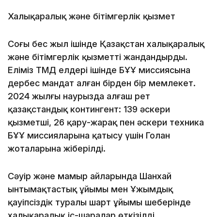
Халықаралық және бітімгерлік қызмет
Соңғы бес жыл ішінде Қазақстан халықаралық
және бітімгерлік қызметті жандандырды.
Еліміз ТМД елдері ішінде БҰҰ миссиясына
дербес мандат алған бірден бір мемлекет.
2024 жылғы наурызда алғаш рет
қазақстандық контингент: 139 әскери
қызметші, 26 қару-жарақ пен әскери техника
БҰҰ миссияларына қатысу үшін Голан
жоталарына жіберілді.
Сәуір және мамыр айларында Шанхай
ынтымақтастық ұйымы мен Ұжымдық
қауіпсіздік туралы шарт ұйымы шеңберінде
халықаралық іс-шаралар өткізілді,