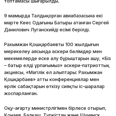
топтамасы шығарылды.
9 мамырда Талдықорған авиабазасына екі
мәрте Кеңес Одағының Батыры атанған Сергей
Данилович Луганскийдің есімі берілді.
Рахымжан Қошқарбаевтың 100 жылдығын
мерекелеу аясында әскери бөлімдер мен
мекемелерде еске алу бұрыштарын ашу, «Біз
– батыр елдің ұрпағымыз» әскери-патриоттық
акциясы, «Мәңгілік ел алыптары: Рахымжан
Қошқарбаев» атты конференциялар мен
ерлік сабақтарын өткізу сияқты іс-шаралар
жоспарланған.
Оқу-ағарту министрлігімен бірлесе отырып,
Қонаев, Балқаш, Түркістан және Щучинск