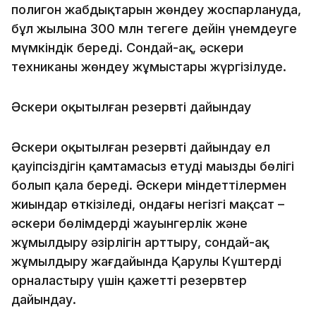
полигон жабдықтарын жөндеу жоспарлануда,
бұл жылына 300 млн теңгеге дейін үнемдеуге
мүмкіндік береді. Сондай-ақ, әскери
техниканы жөндеу жұмыстары жүргізілуде.
Әскери оқытылған резервті дайындау
Әскери оқытылған резервті дайындау ел
қауіпсіздігін қамтамасыз етудің маңызды бөлігі
болып қала береді. Әскери міндеттілермен
жиындар өткізіледі, ондағы негізгі мақсат –
әскери бөлімдердің жауынгерлік және
жұмылдыру әзірлігін арттыру, сондай-ақ
жұмылдыру жағдайында Қарулы Күштерді
орналастыру үшін қажетті резервтер
дайындау.