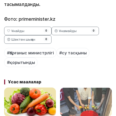
тасымалданды.
Фото: primeminister.kz
🤍 Ұнайды
😞 Ұнамайды
0
0
😡 Шектен шыққан
0
#Қорғаныс министрлігі
#су тасқыны
#қорытынды
Ұқсас мақалалар