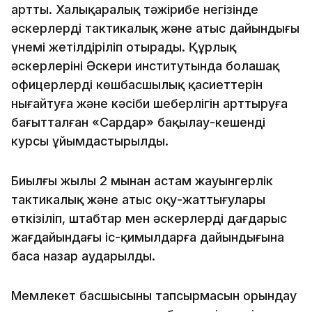
артты. Халықаралық тәжірибе негізінде
әскерлердің тактикалық және атыс дайындығы
үнемі жетілдіріліп отырады. Құрлық
әскерлерінің Әскери институтында болашақ
офицерлердің көшбасшылық қасиеттерін
нығайтуға және кәсіби шеберлігін арттыруға
бағытталған «Сардар» бақылау-кешенді
курсы ұйымдастырылды.
Биылғы жылы 2 мыңнан астам жауынгерлік
тактикалық және атыс оқу-жаттығулары
өткізіліп, штабтар мен әскерлердің дағдарыс
жағдайындағы іс-қимылдарға дайындығына
баса назар аударылды.
Мемлекет басшысының тапсырмасын орындау