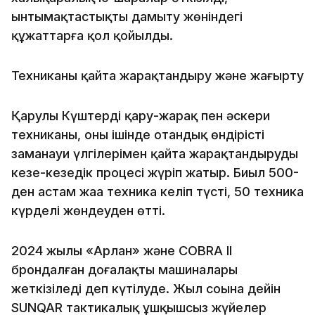
ынтымақтастықты дамыту жөніндегі
құжаттарға қол қойылды.
Техниканы қайта жарақтандыру және жаңғырту
Қарулы Күштерді қару-жарақ пен әскери
техниканың, оның ішінде отандық өндірістің
заманауи үлгілерімен қайта жарақтандырудың
кезең-кезеңдік процесі жүріп жатыр. Биыл 500-
ден астам жаңа техника келіп түсті, 50 техника
күрделі жөндеуден өтті.
2024 жылы «Арлан» және COBRA II
брондалған доңғалақты машиналары
жеткізіледі деп күтілуде. Жыл соңына дейін
SUNQAR тактикалық ұшқышсыз жүйелер