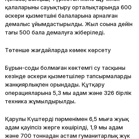
қалаларының сауықтыру орталықтарында 600
әскери қызметшінің балаларына арналған
демалыс ұйымдастырылды. Жыл соңына дейін
тағы 500 бала демалуға жіберіледі.
Төтенше жағдайларда көмек көрсету
Бұрын-соңды болмаған көктемгі су тасқыны
кезінде әскери қызметшілер тапсырмаларды
жанқиярлықпен орындады. Құтқару
операцияларына 5,3 мың адам және 326 бірлік
техника жұмылдырылды.
Қарулы Күштердің пәрменімен 6,5 мыңға жуық
адам қауіпсіз жерге көшірілді, 1,9 мың адам
және 700 тоннадан астам гуманитарлық жүк