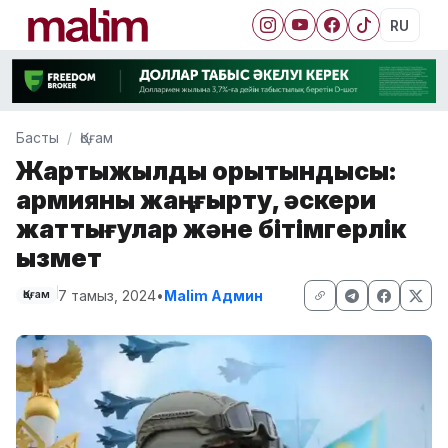
RU
Басты
Қоғам
Жартыжылдық қорытындысы:
армияны жаңғырту, әскери
жаттығулар және бітімгерлік
қызмет
7 тамыз, 2024
•
Malim Админ
Қоғам