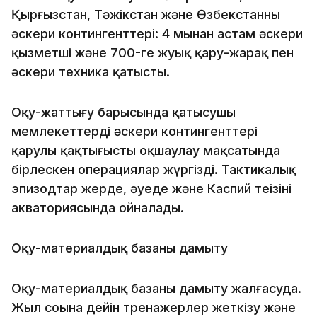
Қырғызстан, Тәжікстан және Өзбекстанның
әскери контингенттері: 4 мыңнан астам әскери
қызметші және 700-ге жуық қару-жарақ пен
әскери техника қатысты.
Оқу-жаттығу барысында қатысушы
мемлекеттердің әскери контингенттері
қарулы қақтығысты оқшаулау мақсатында
бірлескен операциялар жүргізді. Тактикалық
эпизодтар жерде, әуеде және Каспий теңізінің
акваториясында ойналады.
Оқу-материалдық базаны дамыту
Оқу-материалдық базаны дамыту жалғасуда.
Жыл соңына дейін тренажерлер жеткізу және