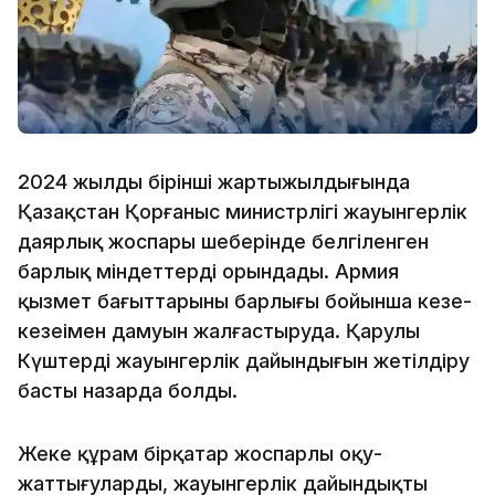
2024 жылдың бірінші жартыжылдығында
Қазақстан Қорғаныс министрлігі жауынгерлік
даярлық жоспары шеңберінде белгіленген
барлық міндеттерді орындады. Армия
қызмет бағыттарының барлығы бойынша кезең-
кезеңімен дамуын жалғастыруда. Қарулы
Күштердің жауынгерлік дайындығын жетілдіру
басты назарда болды.
Жеке құрам бірқатар жоспарлы оқу-
жаттығуларды, жауынгерлік дайындықты