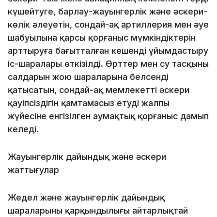
күшейтуге, барлау-жауынгерлік және әскери-
көлік әлеуетін, сондай-ақ артиллерия мен әуе
шабуылына қарсы қорғаныс мүмкіндіктерін
арттыруға бағытталған кешенді ұйымдастыру
іс-шаралары өткізілді. Өрттер мен су тасқыны
салдарын жою шараларына белсенді
қатысатын, сондай-ақ мемлекеттің әскери
қауіпсіздігін қамтамасыз етудің жалпы
жүйесіне енгізілген аумақтық қорғаныс дамып
келеді.
Жауынгерлік дайындық және әскери
жаттығулар
Жедел және жауынгерлік дайындық
шараларының қарқындылығы айтарлықтай