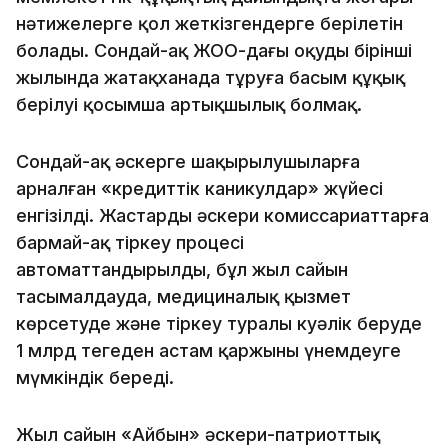
нәтижелерге қол жеткізгендерге берілетін
болады. Сондай-ақ ЖОО-дағы оқудың бірінші
жылында жатақханада тұруға басым құқық
берілуі қосымша артықшылық болмақ.
Сондай-ақ әскерге шақырылушыларға
арналған «кредиттік каникулдар» жүйесі
енгізілді. Жастарды әскери комиссариаттарға
бармай-ақ тіркеу процесі
автоматтандырылды, бұл жыл сайын
тасымалдауда, медициналық қызмет
көрсетуде және тіркеу туралы куәлік беруде
1 млрд теңгеден астам қаржыны үнемдеуге
мүмкіндік береді.
Жыл сайын «Айбын» әскери-патриоттық