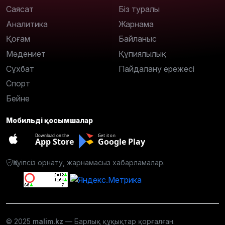
Саясат
Біз туралы
Аналитика
Жарнама
Қоғам
Байланыс
Мәдениет
Құпиялылық
Сұхбат
Пайдалану ережесі
Спорт
Бейне
Мобильді қосымшалар
Download on the
Get it on
App Store
Google Play
Қауіпсіз орнату, жарнамасыз хабарламалар.
© 2025
malim.kz
— Барлық құқықтар қорғалған.