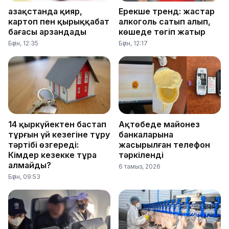
Қазақстанда қияр,
Ерекше тренд: жастар
картоп пен қырыққабат
алкоголь сатып алып,
бағасы арзандады
көшеде төгіп жатыр
Бүгін, 12:35
Бүгін, 12:17
14 қыркүйектен бастап
Ақтөбеде майонез
тұрғын үй кезегіне тұру
банкаларына
тәртібі өзгереді:
жасырылған телефон
Кімдер кезекке тұра
тәркіленді
алмайды?
6 тамыз, 2026
Бүгін, 09:53