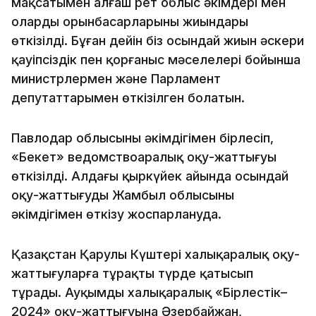
мақсатымен алғаш рет облыс әкімдері мен
олардың орынбасарларының жиындары
өткізілді. Бұған дейін біз осындай жиын әскери
қауіпсіздік пен қорғаныс мәселелері бойынша
министрлермен және Парламент
депутаттарымен өткізілген болатын.
Павлодар облысының әкімдігімен бірлесіп,
«Бекет» ведомствоаралық оқу-жаттығуы
өткізілді. Алдағы қыркүйек айында осындай
оқу-жаттығуды Жамбыл облысының
әкімдігімен өткізу жоспарлануда.
Қазақстан Қарулы Күштері халықаралық оқу-
жаттығуларға тұрақты түрде қатысып
тұрады. Ауқымды халықаралық «Бірлестік–
2024» оқу-жаттығуына Әзербайжан,