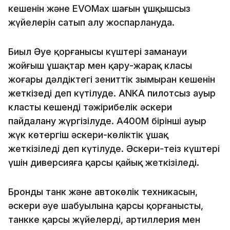
кешенін және EVOMax шағын ұшқышсыз
жүйелерін сатып алу жоспарлануда.
Биыл Әуе қорғанысы күштері заманауи
жойғыш ұшақтар мен қару-жарақ класы
жоғары дәлдіктегі зениттік зымыран кешенін
жеткізеді деп күтілуде. ANKA пилотсыз ауыр
класты кешенді тәжірибелік әскери
пайдалану жүргізілуде. А400М бірінші ауыр
жүк көтергіш әскери-көліктік ұшақ
жеткізіледі деп күтілуде. Әскери-теңіз күштері
үшін диверсияға қарсы қайық жеткізіледі.
Бронды танк және автокөлік техникасын,
әскери әуе шабуылына қарсы қорғанысты,
танкке қарсы жүйелерді, артиллерия мен