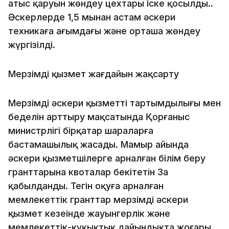
атыс қаруын жөндеу цехтары іске қосылды..
Әскерлерде 1,5 мыңнан астам әскери
техникаға ағымдағы және орташа жөндеу
жүргізілді.
Мерзімді қызмет жағдайын жақсарту
Мерзімді әскери қызметтің тартымдылығы мен
беделін арттыру мақсатында Қорғаныс
министрлігі бірқатар шараларға
бастамашылық жасады. Мамыр айында
әскери қызметшілерге арналған білім беру
гранттарына квоталар бекітетін Заң
қабылданды. Тегін оқуға арналған
мемлекеттік гранттар мерзімді әскери
қызмет кезеңінде жауынгерлік және
мемлекеттік-құқықтық дайындықта жоғары