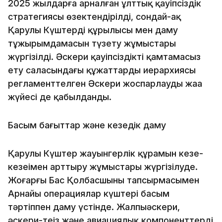
2025 жылдарға арналған ұлттық қауіпсіздік
стратегиясы өзектендірілді, сондай-ақ
Қарулы Күштердің құрылысы мен даму
тұжырымдамасын түзету жұмыстары
жүргізілді. Әскери қауіпсіздікті қамтамасыз
ету саласындағы құжаттардың иерархиясы
регламенттелген Әскери жоспарлаудың жаңа
жүйесі де қабылданды.
Басым бағыттар және кезеңдік даму
Қарулы Күштер жауынгерлік құрамын кезең-
кезеңімен арттыру жұмыстары жүргізілуде.
Жоғарғы Бас Қолбасшының тапсырмасымен
Арнайы операциялар күштері басым
тәртіппен даму үстінде. Жалпыәскери,
әскери-теңіз және авиациялық компоненттерді