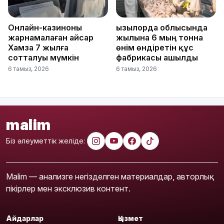
Онлайн-казиноны
Қызылорда облысында
жарнамалаған Қайсар
жылына 6 мың тонна
Хамза 7 жылға
өнім өндіретін құс
сотталуы мүмкін
фабрикасы ашылды
6 тамыз, 2026
6 тамыз, 2026
malim
Біз әлеуметтік желіде:
Malim — анализге негізделген материалдар, авторлық
пікірлер мен эксклюзив контент.
Айдарлар
Қызмет