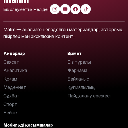
Біз әлеуметтік желіде:
Malim — анализге негізделген материалдар, авторлық
пікірлер мен эксклюзив контент.
Айдарлар
Қызмет
Саясат
Біз туралы
Аналитика
Жарнама
Қоғам
Байланыс
Мәдениет
Құпиялылық
Сұхбат
Пайдалану ережесі
Спорт
Бейне
Мобильді қосымшалар