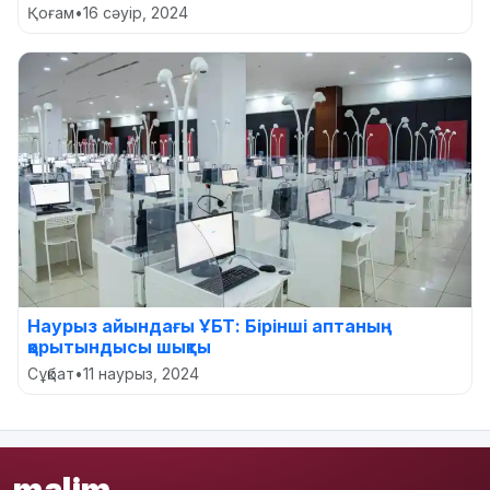
Қоғам
•
16 сәуір, 2024
Наурыз айындағы ҰБТ: Бірінші аптаның
қорытындысы шықты
Сұқбат
•
11 наурыз, 2024
malim