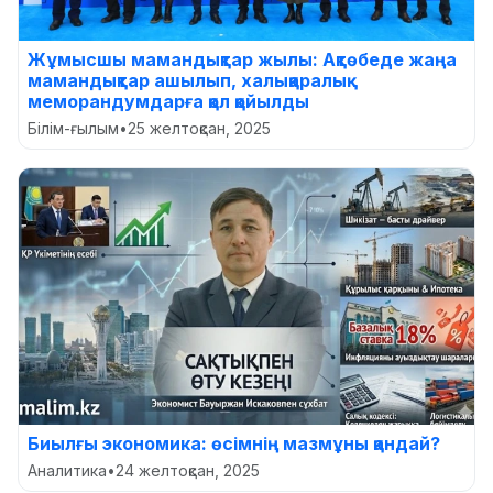
Жұмысшы мамандықтар жылы: Ақтөбеде жаңа
мамандықтар ашылып, халықаралық
меморандумдарға қол қойылды
Білім-ғылым
•
25 желтоқсан, 2025
Биылғы экономика: өсімнің мазмұны қандай?
Аналитика
•
24 желтоқсан, 2025