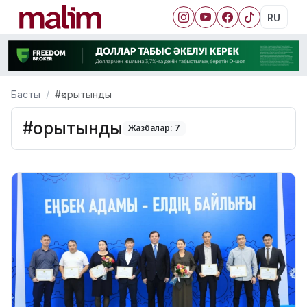
RU
Басты
#қорытынды
#қорытынды
Жазбалар: 7