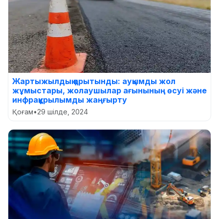
Жартыжылдық қорытынды: ауқымды жол
жұмыстары, жолаушылар ағынының өсуі және
инфрақұрылымды жаңғырту
Қоғам
•
29 шілде, 2024