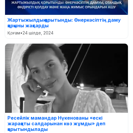
Жартыжылдық қорытынды: Өнеркәсіптің даму
қарқыны жақсарды
Қоғам
•
24 шілде, 2024
Ресейлік мамандар Нүкенованы «ескі
жарақаты салдарынан көз жұмды» деп
қорытындылады