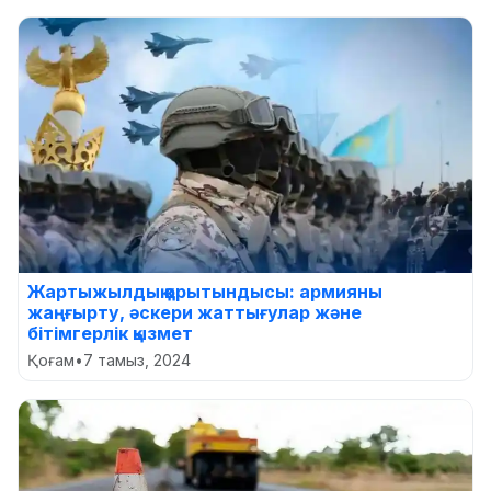
Жартыжылдық қорытындысы: армияны
жаңғырту, әскери жаттығулар және
бітімгерлік қызмет
Қоғам
•
7 тамыз, 2024