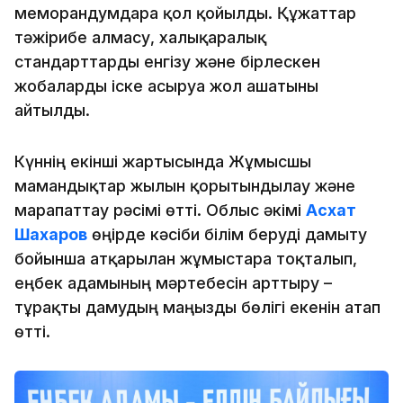
меморандумдарға қол қойылды. Құжаттар
тәжірибе алмасу, халықаралық
стандарттарды енгізу және бірлескен
жобаларды іске асыруға жол ашатыны
айтылды.
Күннің екінші жартысында Жұмысшы
мамандықтар жылын қорытындылау және
марапаттау рәсімі өтті. Облыс әкімі
Асхат
Шахаров
өңірде кәсіби білім беруді дамыту
бойынша атқарылған жұмыстарға тоқталып,
еңбек адамының мәртебесін арттыру –
тұрақты дамудың маңызды бөлігі екенін атап
өтті.