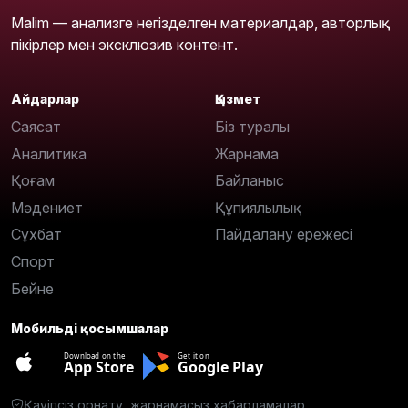
Malim — анализге негізделген материалдар, авторлық
пікірлер мен эксклюзив контент.
Айдарлар
Қызмет
Саясат
Біз туралы
Аналитика
Жарнама
Қоғам
Байланыс
Мәдениет
Құпиялылық
Сұхбат
Пайдалану ережесі
Спорт
Бейне
Мобильді қосымшалар
Download on the
Get it on
App Store
Google Play
Қауіпсіз орнату, жарнамасыз хабарламалар.