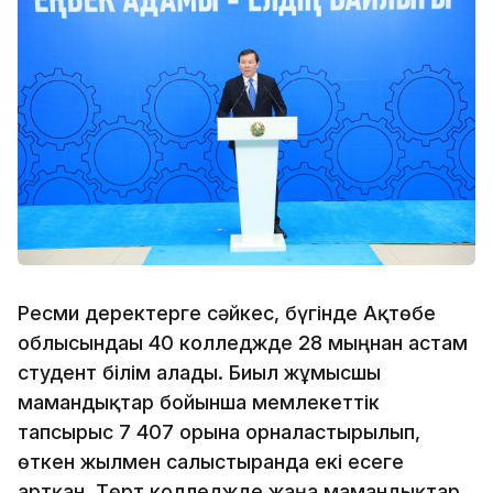
Ресми деректерге сәйкес, бүгінде Ақтөбе
облысындағы 40 колледжде 28 мыңнан астам
студент білім алады. Биыл жұмысшы
мамандықтар бойынша мемлекеттік
тапсырыс 7 407 орынға орналастырылып,
өткен жылмен салыстырғанда екі есеге
артқан. Төрт колледжде жаңа мамандықтар