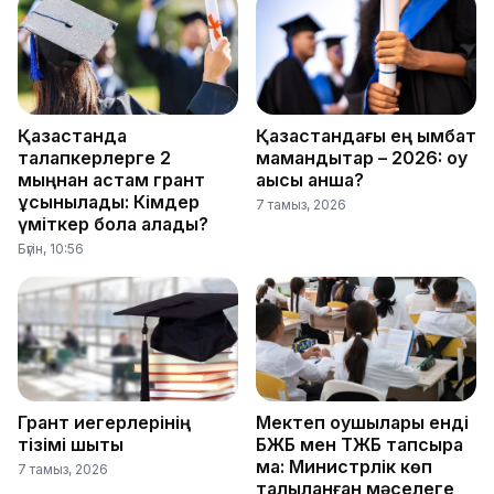
Қазақстанда
Қазақстандағы ең қымбат
талапкерлерге 2
мамандықтар – 2026: оқу
мыңнан астам грант
ақысы қанша?
ұсынылады: Кімдер
7 тамыз, 2026
үміткер бола алады?
Бүгін, 10:56
Грант иегерлерінің
Мектеп оқушылары енді
тізімі шықты
БЖБ мен ТЖБ тапсыра
ма: Министрлік көп
7 тамыз, 2026
талқыланған мәселеге