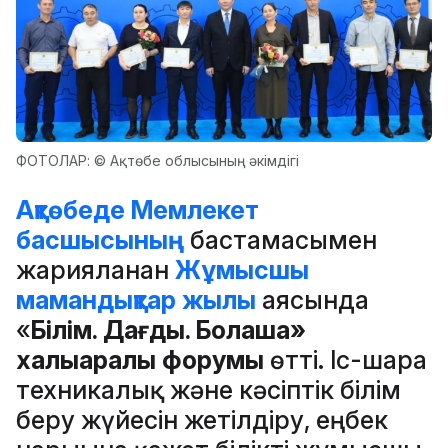
ФОТОЛАР: © Ақтөбе облысының әкімдігі
Ақтөбеде
Мемлекет
басшысының
бастамасымен
жарияланған
Жұмысшы
мамандықтар жылы
аясында
«
Білім. Дағды. Болашақ»
халықаралық форумы
өтті. Іс-шара
техникалық және кәсіптік білім
беру жүйесін жетілдіру, еңбек