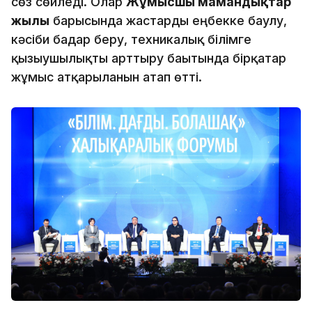
сөз сөйледі. Олар
Жұмысшы мамандықтар
жылы
барысында жастарды еңбекке баулу,
кәсіби бағдар беру, техникалық білімге
қызығушылықты арттыру бағытында бірқатар
жұмыс атқарылғанын атап өтті.