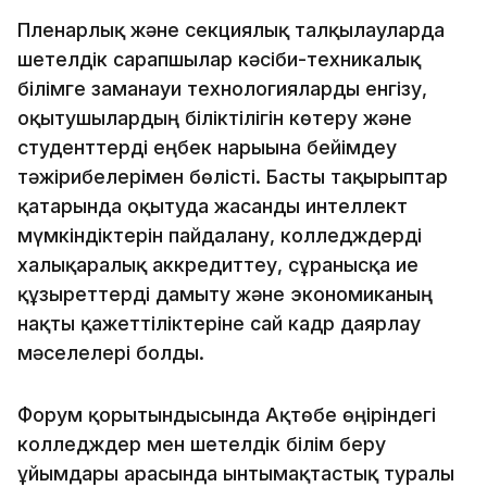
Пленарлық және секциялық талқылауларда
шетелдік сарапшылар кәсіби-техникалық
білімге заманауи технологияларды енгізу,
оқытушылардың біліктілігін көтеру және
студенттерді еңбек нарығына бейімдеу
тәжірибелерімен бөлісті. Басты тақырыптар
қатарында оқытуда жасанды интеллект
мүмкіндіктерін пайдалану, колледждерді
халықаралық аккредиттеу, сұранысқа ие
құзыреттерді дамыту және экономиканың
нақты қажеттіліктеріне сай кадр даярлау
мәселелері болды.
Форум қорытындысында Ақтөбе өңіріндегі
колледждер мен шетелдік білім беру
ұйымдары арасында ынтымақтастық туралы