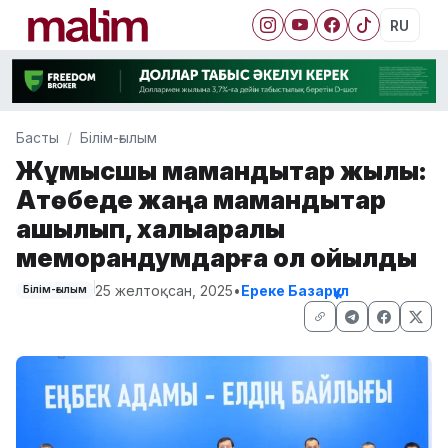
RU
Басты
Білім-ғылым
Жұмысшы мамандықтар жылы:
Ақтөбеде жаңа мамандықтар
ашылып, халықаралық
меморандумдарға қол қойылды
25 желтоқсан, 2025
•
Ереке Базарқұл
Білім-ғылым