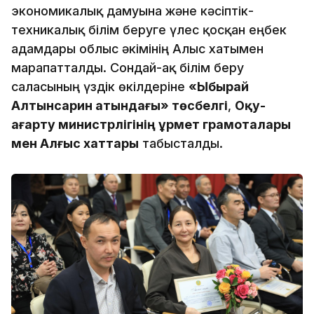
экономикалық дамуына және кәсіптік-
техникалық білім беруге үлес қосқан еңбек
адамдары облыс әкімінің Алғыс хатымен
марапатталды. Сондай-ақ білім беру
саласының үздік өкілдеріне
«Ыбырай
Алтынсарин атындағы» төсбелгі
,
Оқу-
ағарту министрлігінің Құрмет грамоталары
мен Алғыс хаттары
табысталды.