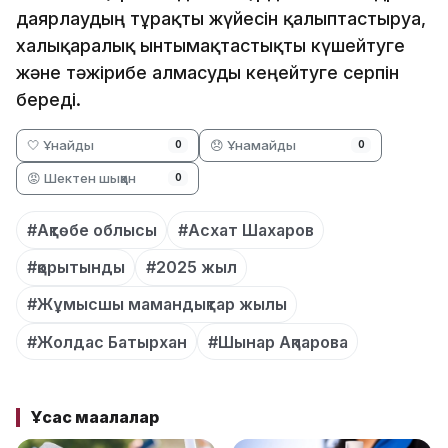
даярлаудың тұрақты жүйесін қалыптастыруға,
халықаралық ынтымақтастықты күшейтуге
және тәжірибе алмасуды кеңейтуге серпін
береді.
🤍 Ұнайды
😞 Ұнамайды
0
0
😡 Шектен шыққан
0
#Ақтөбе облысы
#Асхат Шахаров
#қорытынды
#2025 жыл
#Жұмысшы мамандықтар жылы
#Жолдас Батырхан
#Шынар Ақпарова
Ұқсас мақалалар