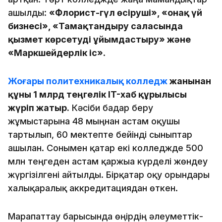
ашылды:
«Флорист-гүл өсіруші», «Қонақ үй
бизнесі», «Тамақтандыру саласында
қызмет көрсетуді ұйымдастыру» және
«Маркшейдерлік іс»
.
Жоғары политехникалық колледж
жанынан
құны 1 млрд теңгелік IT-хаб құрылысы
жүріп жатыр.
Кәсіби бағдар беру
жұмыстарына 48 мыңнан астам оқушы
тартылып, 60 мектепте бейінді сыныптар
ашылған. Сонымен қатар екі колледжде 500
млн теңгеден астам қаржыға күрделі жөндеу
жүргізілгені айтылды. Бірқатар оқу орындары
халықаралық аккредитациядан өткен.
Марапаттау барысында өңірдің әлеуметтік-