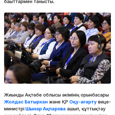
бағыттармен танысты.
Жиынды Ақтөбе облысы әкімінің орынбасары
Жолдас Батырхан
және ҚР
Оқу-ағарту
вице-
министрі
Шынар Ақпарова
ашып, құттықтау