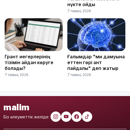
нүкте қойды
7 тамыз, 2026
Грант иегерлерінің
Ғалымдар "ми дамуына
тізімін қайдан көруге
еттен гөрі қант
болады?
пайдалы" деп жатыр
7 тамыз, 2026
7 тамыз, 2026
malim
Біз әлеуметтік желіде: