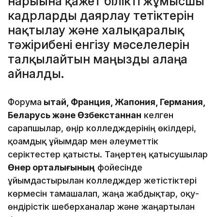
нарығына қажет білікті жұмысшы
кадрларды даярлау тетіктерін
нақтылау және халықаралық
тәжірибені енгізу мәселелерін
талқылайтын маңызды алаңға
айналды.
Форумға
Қытай, Франция, Жапония, Германия,
Беларусь және Өзбекстаннан
келген
сарапшылар, өңір колледждерінің өкілдері,
қоғамдық ұйымдар мен әлеуметтік
серіктестер қатысты. Таңертең қатысушылар
Өнер орталығының
фойесінде
ұйымдастырылған колледждер жетістіктері
көрмесін тамашалап, жаңа жабдықтар, оқу-
өндірістік шеберханалар және жаңартылған