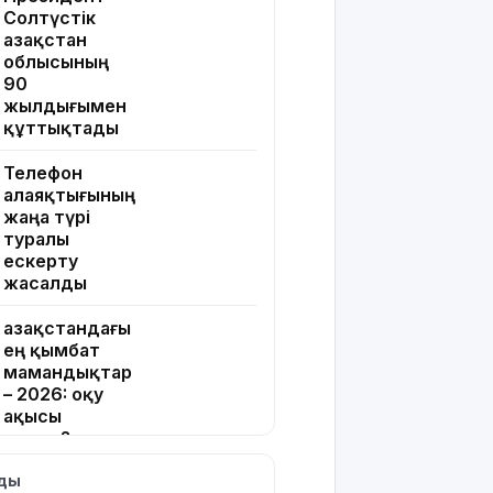
Солтүстік
Қазақстан
облысының
90
жылдығымен
құттықтады
Телефон
алаяқтығының
жаңа түрі
туралы
ескерту
жасалды
Қазақстандағы
ең қымбат
мамандықтар
– 2026: оқу
ақысы
қанша?
лды
Ұлдана