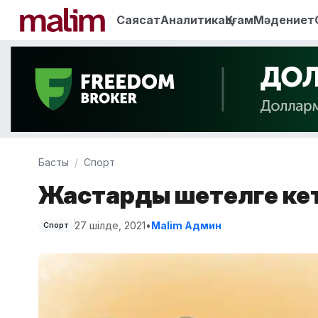
Саясат
Аналитика
Қоғам
Мәдениет
Басты
Спорт
Жастардың шетелге ке
27 шілде, 2021
•
Malim Админ
Спорт