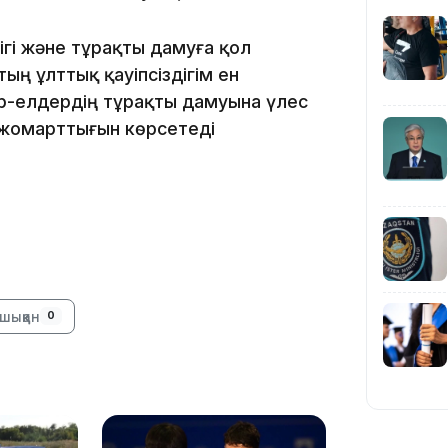
16:33
гі және тұрақты дамуға қол
тың ұлттық қауіпсіздігім ен
р-елдердің тұрақты дамуына үлес
 жомарттығын көрсетеді
16:01
15:33
шыққан
0
15:04