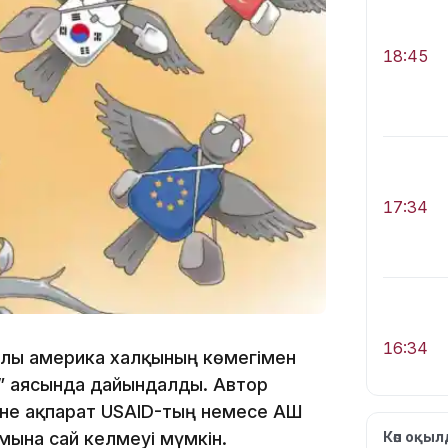
18:45
17:34
16:34
қылы америка халқының көмегімен
” аясында дайындалды. Автор
не ақпарат USAID-тың немесе АҚШ
ымына сай келмеуі мүмкін.
Көп оқы