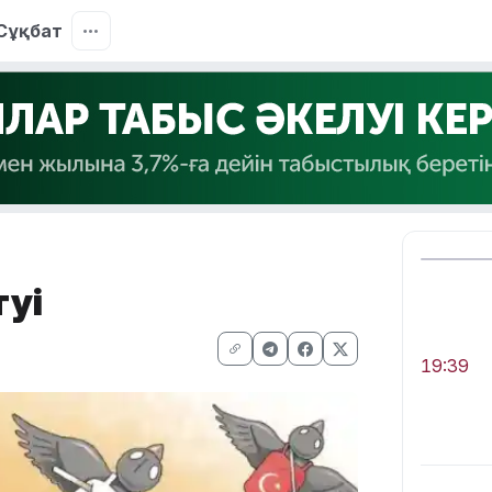
Сұқбат
туі
19:39