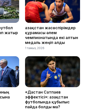
футбол
Қазақстан жасөспірімдер
14:10
ып жатыр
құрамасы әлем
чемпионатында екі алтын
медаль жеңіп алды
1 тамыз, 2026
13:14
анның
«Дастан Сатпаев
асына
эффектісі»: Қазақстан
футболында құбылыс
пайда болды ма?