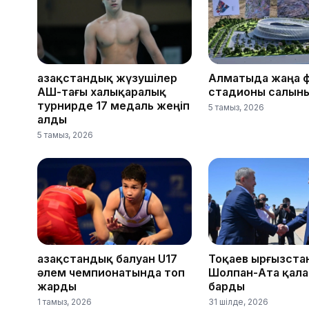
Қазақстандық жүзушілер
Алматыда жаңа 
АҚШ-тағы халықаралық
стадионы салын
турнирде 17 медаль жеңіп
5 тамыз, 2026
алды
5 тамыз, 2026
Қазақстандық балуан U17
Тоқаев Қырғызст
әлем чемпионатында топ
Шолпан-Ата қал
жарды
барды
1 тамыз, 2026
31 шілде, 2026