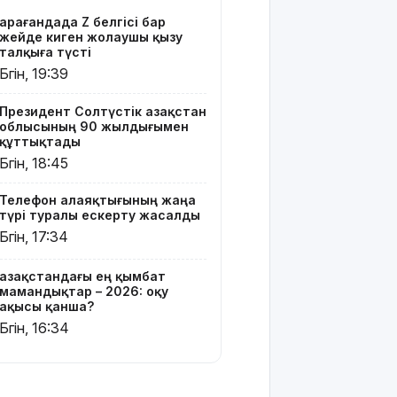
Мырзуанға
Қарағандада Z белгісі бар
қатысты іс
жейде киген жолаушы қызу
сотқа
талқыға түсті
жолданды
Бүгін, 19:39
Аптаптан
Президент Солтүстік Қазақстан
қашқандар:
облысының 90 жылдығымен
«Жел
құттықтады
үңгірі»
Бүгін, 18:45
хитке
айналды
Телефон алаяқтығының жаңа
түрі туралы ескерту жасалды
Жасанды
Бүгін, 17:34
интеллектіні
өшіруге
Қазақстандағы ең қымбат
міндеттейтін
мамандықтар – 2026: оқу
болып
ақысы қанша?
жатыр
Бүгін, 16:34
Грант
иегерлерінің
тізімі