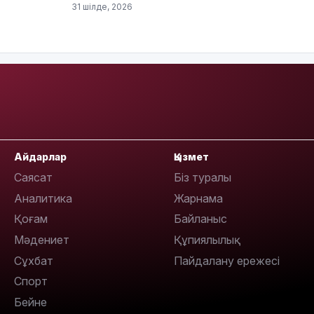
31 шілде, 2026
13:08
Айдарлар
Қызмет
12:35
Саясат
Біз туралы
Аналитика
Жарнама
Қоғам
Байланыс
Мәдениет
Құпиялылық
Сұхбат
Пайдалану ережесі
Спорт
12:17
Бейне