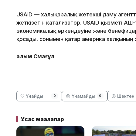
USAID — халықаралық жетекші даму агентті
жеткізетін катализатор. USAID қызметі АҚШ-
экономикалық өркендеуіне және бенефица
қосады, сонымен қатар америка халқының
Ғалым Смағұл
🤍 Ұнайды
😞 Ұнамайды
😡 Шектен 
0
0
Ұқсас мақалалар