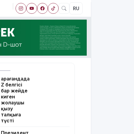
RU
Қарағандада
Z белгісі
бар жейде
киген
жолаушы
қызу
талқыға
түсті
Президент