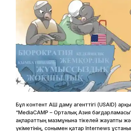
Бұл контент АҚШ даму агенттігі (USAID) ар
“MediaCAMP – Орталық Азия бағдарламасы
ақпараттың мазмұнына тікелей жауапты жə
үкіметінің, сонымен қатар Internews ұстан