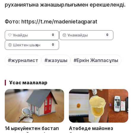
руханиятына жанашырлығымен ерекшеленді.
Фото: https://t.me/madenietaqparat
🤍 Ұнайды
😞 Ұнамайды
0
0
😡 Шектен шыққан
0
#журналист
#жазушы
#Еркін Жаппасұлы
Ұқсас мақалалар
14 қыркүйектен бастап
Ақтөбеде майонез