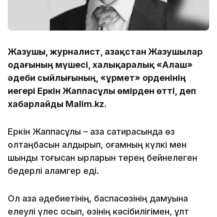
Жазушы, журналист, Қазақстан Жазушылар
одағының мүшесі, халықаралық «Алаш»
әдеби сыйлығының, «Құрмет» орденінің
иегері Еркін Жаппасұлы өмірден өтті, деп
хабарлайды Malim.kz.
Еркін Жаппасұлы – қазақ сатирасында өз
қолтаңбасын қалдырып, қоғамның күлкі мен
шындық тоғысқан қырларын терең бейнелеген
бедерлі қаламгер еді.
Ол қазақ әдебиетінің, баспасөзінің дамуына
елеулі үлес қосып, өзінің кәсібилігімен, ұлт