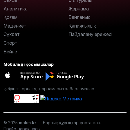
Саясат
Біз туралы
Аналитика
Жарнама
Қоғам
Байланыс
Мәдениет
Құпиялылық
Сұхбат
Пайдалану ережесі
Спорт
Бейне
Мобильді қосымшалар
Download on the
Get it on
App Store
Google Play
Қауіпсіз орнату, жарнамасыз хабарламалар.
© 2025
malim.kz
— Барлық құқықтар қорғалған.
Прайс-парақшасы