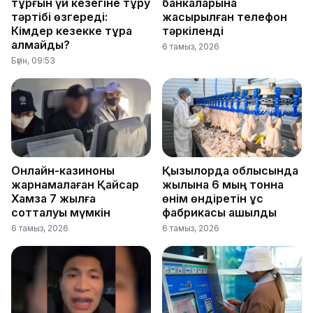
тұрғын үй кезегіне тұру
банкаларына
тәртібі өзгереді:
жасырылған телефон
Кімдер кезекке тұра
тәркіленді
алмайды?
6 тамыз, 2026
Бүгін, 09:53
Онлайн-казиноны
Қызылорда облысында
жарнамалаған Қайсар
жылына 6 мың тонна
Хамза 7 жылға
өнім өндіретін құс
сотталуы мүмкін
фабрикасы ашылды
6 тамыз, 2026
6 тамыз, 2026