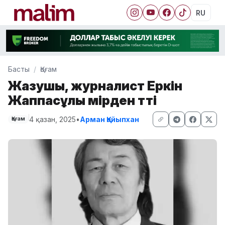
RU
Басты
Қоғам
Жазушы, журналист Еркін
Жаппасұлы өмірден өтті
4 қазан, 2025
•
Арман Қайыпхан
Қоғам