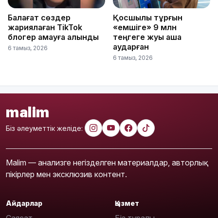
Балағат сөздер
Қосшылық тұрғын
жариялаған TikTok
«емшіге» 9 млн
блогер қамауға алынды
теңгеге жуық ақша
аударған
6 тамыз, 2026
6 тамыз, 2026
malim
Біз әлеуметтік желіде:
Malim — анализге негізделген материалдар, авторлық
пікірлер мен эксклюзив контент.
Айдарлар
Қызмет