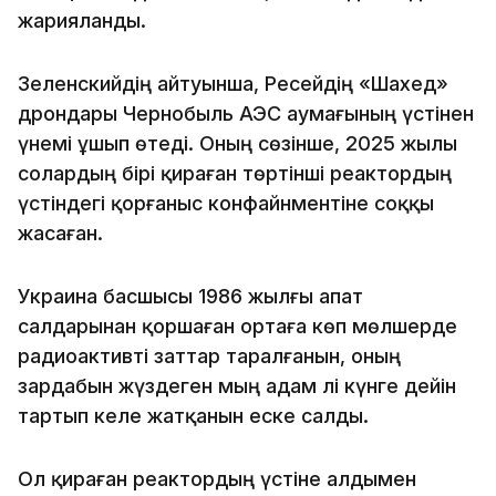
жарияланды.
Зеленскийдің айтуынша, Ресейдің «Шахед»
дрондары Чернобыль АЭС аумағының үстінен
үнемі ұшып өтеді. Оның сөзінше, 2025 жылы
солардың бірі қираған төртінші реактордың
үстіндегі қорғаныс конфайнментіне соққы
жасаған.
Украина басшысы 1986 жылғы апат
салдарынан қоршаған ортаға көп мөлшерде
радиоактивті заттар таралғанын, оның
зардабын жүздеген мың адам әлі күнге дейін
тартып келе жатқанын еске салды.
Ол қираған реактордың үстіне алдымен