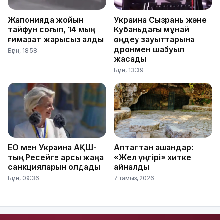
Жапонияда жойқын
Украина Сызрань және
тайфун соғып, 14 мың
Кубаньдағы мұнай
ғимарат жарықсыз қалды
өңдеу зауыттарына
дронмен шабуыл
Бүгін, 18:58
жасады
Бүгін, 13:39
ЕО мен Украина АҚШ-
Аптаптан қашқандар:
тың Ресейге қарсы жаңа
«Жел үңгірі» хитке
санкцияларын қолдады
айналды
Бүгін, 09:36
7 тамыз, 2026