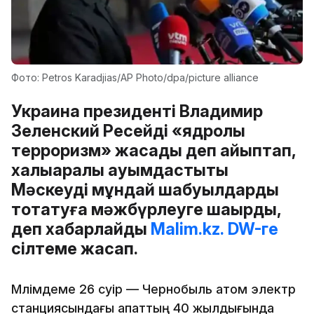
Фото: Petros Karadjias/AP Photo/dpa/picture alliance
Украина президенті Владимир
Зеленский Ресейді «ядролық
терроризм» жасады деп айыптап,
халықаралық қауымдастықты
Мәскеуді мұндай шабуылдарды
тоқтатуға мәжбүрлеуге шақырды,
деп хабарлайды
Malim.kz.
DW-ге
сілтеме жасап.
Мәлімдеме 26 сәуір — Чернобыль атом электр
станциясындағы апаттың 40 жылдығында