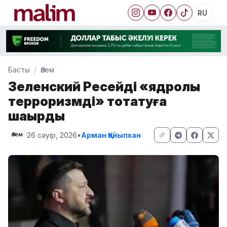
RU
Басты
Әлем
Зеленский Ресейді «ядролық
терроризмді» тоқтатуға
шақырды
26 сәуір, 2026
•
Арман Қайыпхан
Әлем