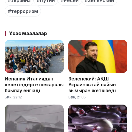
#Украина
#Путин
#Ресей
#Зеленский
#терроризм
Ұқсас мақалалар
Испания Италиядан
Зеленский: АҚШ
келетіндерге шекаралық
Украинаға ай сайын
бақылау енгізді
зымыран жеткізеді
Бүгін, 22:12
Бүгін, 21:05