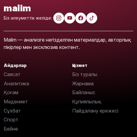
malim
Біз әлеуметтік желіде:
Malim — анализге негізделген материалдар, авторлық
пікірлер мен эксклюзив контент.
Айдарлар
Қызмет
Саясат
Біз туралы
Аналитика
Жарнама
Қоғам
Байланыс
Мәдениет
Құпиялылық
Сұхбат
Пайдалану ережесі
Спорт
Бейне