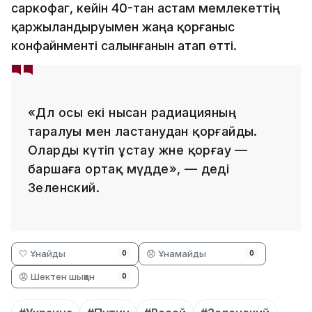
саркофаг, кейін 40-тан астам мемлекеттің
қаржыландыруымен жаңа қорғаныс
конфайнменті салынғанын атап өтті.
«Дәл осы екі нысан радиацияның
таралуы мен ластанудан қорғайды.
Оларды күтіп ұстау және қорғау —
баршаға ортақ мүдде», — деді
Зеленский.
🤍 Ұнайды
😞 Ұнамайды
0
0
😡 Шектен шыққан
0