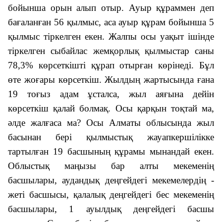
бойынша орын алып отыр. Ауыр құраммен деп
бағаланған 56 қылмыс, аса ауыр құрам бойынша 5
қылмыс тіркелген екен. Жалпы осы уақыт ішінде
тіркелген сыбайлас жемқорлық қылмыстар саны
78,3% көрсеткішті құрап отырған көрінеді. Бұл
өте жоғары көрсеткіш. Жылдың жартысында ғана
19 тоғыз адам ұсталса, жыл аяғына дейін
көрсеткіш қалай болмақ. Осы қарқын тоқтай ма,
әлде жалғаса ма? Осы Алматы облысында жыл
басынан бері қылмыстық жауапкершілікке
тартылған 19 басшының құрамы мынандай екен.
Облыстық маңызы бар алты мекеменің
басшылары, аудандық деңгейдегі мекемелердің -
жеті басшысы, қалалық деңгейдегі бес мекеменің
басшылары, 1 ауылдық деңгейдегі басшы