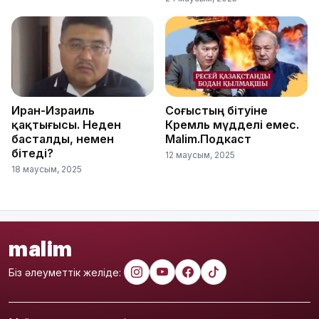
Иран-Израиль
Соғыстың бітуіне
қақтығысы. Неден
Кремль мүдделі емес.
басталды, немен
Malim.Подкаст
бітеді?
12 маусым, 2025
18 маусым, 2025
malim
Біз әлеуметтік желіде: