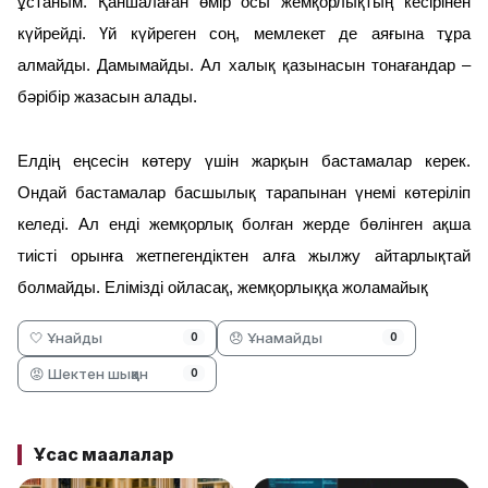
ұстаным. Қаншалаған өмір осы жемқорлықтың кесірінен
күйрейді. Үй күйреген соң, мемлекет де аяғына тұра
алмайды. Дамымайды. Ал халық қазынасын тонағандар –
бәрібір жазасын алады.
Елдің еңсесін көтеру үшін жарқын бастамалар керек.
Ондай бастамалар басшылық тарапынан үнемі көтеріліп
келеді. Ал енді жемқорлық болған жерде бөлінген ақша
тиісті орынға жетпегендіктен алға жылжу айтарлықтай
болмайды. Елімізді ойласақ, жемқорлыққа жоламайық
🤍 Ұнайды
😞 Ұнамайды
0
0
😡 Шектен шыққан
0
Ұқсас мақалалар