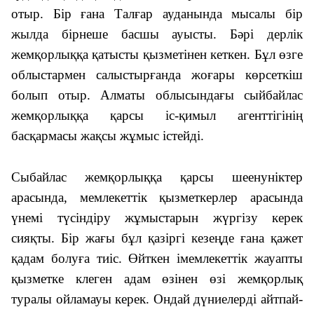
отыр. Бір ғана Талғар ауданында мысалы бір
жылда бірнеше басшы ауысты. Бәрі дерлік
жемқорлыққа қатысты қызметінен кеткен. Бұл өзге
облыстармен салыстырғанда жоғары көрсеткіш
болып отыр. Алматы облысындағы сыйбайлас
жемқорлыққа қарсы іс-қимыл агенттігінің
басқармасы жақсы жұмыс істейді.
Сыбайлас жемқорлыққа қарсы шеенуніктер
арасында, мемлекеттік қызметкерлер арасында
үнемі түсіндіру жұмыстарын жүргізу керек
сияқты. Бір жағы бұл қазіргі кезеңде ғана қажет
қадам болуға тиіс. Өйткен імемлекеттік жауапты
қызметке клеген адам өзінен өзі жемқорлық
туралы ойламауы керек. Ондай дүниелерді айтпай-