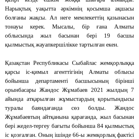
Нарықтық уақытта әркімнің қосымша ақшасы
болғаны жақсы. Ал неге мемлекеттің қазынасын
тонауы керек. Мысалы, бір ғана Алматы
облысында жыл басынан бері 19 басшы
қылмыстық жауапкершілікке тартылған екен.
Қазақстан Республикасы Сыбайлас жемқорлыққа
қарсы іс-қимыл агенттігінің Алматы облысы
бойынша департаменті басшысының бірінші
орынбасары Жандос Жұмабаев 2021 жылдың 7
айында атқарылған жұмыстардың қорытындысы
туралы баяндағанда сөз болды. Жандос
Жұмабаевтың айтқанына қарағанда, жыл басынан
бері жедел-тергеу бағыты бойынша 84 қылмыстық
іс қозғалған. Оның ішінде 66-ы жемқорлық фактісі