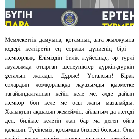
Мемлекеттік дамуына, қоғамның алға жылжуына
кедері келтіретін ең сорақы дүниенің бірі –
жемқорлық. Еліміздің билік жүйесінде, әр түрлі
лауазымда отырған шенеуніктер дүркін-дүркін
ұсталып жатады. Дұрыс! Ұсталсын! Бірақ
солардың жемқорлыққа лауазымды қызметке
тағайындалғаннан кейін келе ме, әлде дайын
жемқор боп келе ме осы жағы мазалайды.
Халықтың ақшасын жемеймін, айлығым да жетеді
деп, билікке келетін жан бар ма деген ойға
қаласың. Түсінеміз, қосымша бизнесі болсын. Оны
қазірі кезде ешкім жоққа шығара алмайды.