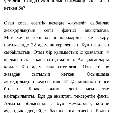
ұсталған. Сонда бұкіл облысты жемқорлық жайлап
кеткен бе?
Оған қоса, есептік кезеңде «жүйелі» сыбайлас
жемқорлықтың сегіз фактісі анықталған.
Мемлекеттік кешенді іс-шараларды іске асыру
нәтижесінде 22 адам әшкереленген. Бұл не деген
сыбайластық! Отыз бір қылмыстық іс қозғалып, 4
қыдмыстық іс қана сотқа жеткен. Ал қалғандары
қайда? Бір адам ғана сотталған. Өзгелері не
жазадан сытылып кеткен. Осыншама
жемқорлықтан келген зиян 812,5 миллион теңге
болған. Бірақ оынң дені мемлекетке
қайтарылыпты. Бұл да анықтап, тексеретін факті.
Алматы облысындағы бұл жемқорлық көбіне
аудандық деңгейде басшыларға тиесілі болып