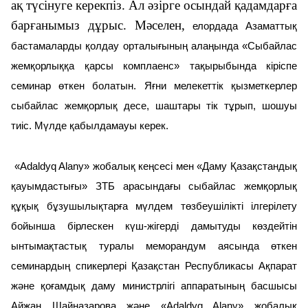
ақ түсінуге керекпіз. Ал әзірге осындай қадамдарға
барғанымыз дұрыс. Мәселен,
елордада Азаматтық
бастамаларды қолдау орталығының алаңында «Сыбайлас
жемқорлыққа қарсы комплаенс» тақырыбында кіріспе
семинар өткен болатын. Яғни мелекеттік қызметкерлер
сыбайлас жемқорлық десе, шаштары тік тұрып, шошуы
тиіс. Мүлде қабылдамауы керек.
«Adaldyq Alany» жобалық кеңсесі мен «Даму Қазақстандық
қауымдастығы» ЗТБ арасындағы сыбайлас жемқорлық
құқық бұзушылықтарға мүлдем төзбеушілікті ілгерілету
бойынша бірлескен күш-жігерді дамытуды көздейтін
ынтымақтастық туралы меморандум аясында өткен
семинардың спикерлері Қазақстан Республикасы Ақпарат
және қоғамдық даму министрлігі аппаратының басшысы
Айжан Шайназарова және «Adaldyq Alany» жобалық