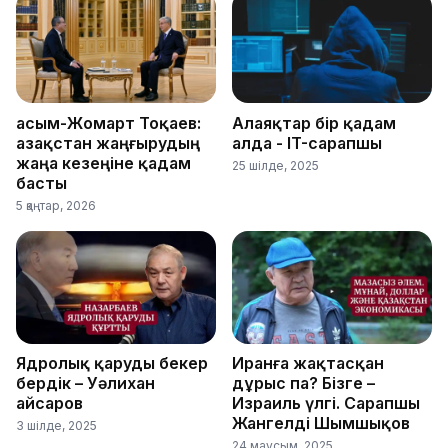
Қасым-Жомарт Тоқаев:
Алаяқтар бір қадам
Қазақстан жаңғырудың
алда - IT-сарапшы
жаңа кезеңіне қадам
25 шілде, 2025
басты
5 қаңтар, 2026
Ядролық қаруды бекер
Иранға жақтасқан
бердік – Уәлихан
дұрыс па? Бізге –
Қайсаров
Израиль үлгі. Сарапшы
Жангелді Шымшықов
3 шілде, 2025
24 маусым, 2025