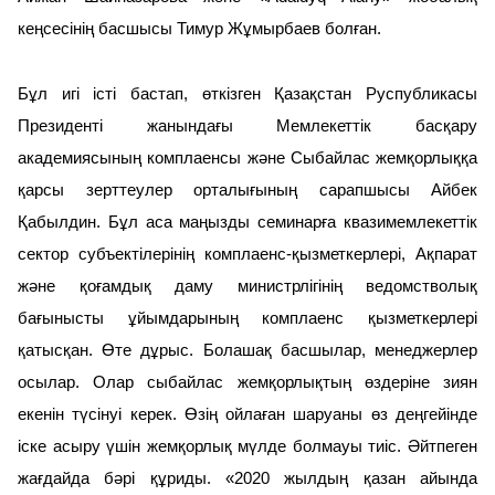
кеңсесінің басшысы Тимур Жұмырбаев болған.
Бұл игі істі бастап, өткізген Қазақстан Руспубликасы
Президенті жанындағы Мемлекеттік басқару
академиясының комплаенсы және Сыбайлас жемқорлыққа
қарсы зерттеулер орталығының сарапшысы Айбек
Қабылдин. Бұл аса маңызды семинарға квазимемлекеттік
сектор субъектілерінің комплаенс-қызметкерлері, Ақпарат
және қоғамдық даму министрлігінің ведомстволық
бағынысты ұйымдарының комплаенс қызметкерлері
қатысқан. Өте дұрыс. Болашақ басшылар, менеджерлер
осылар. Олар сыбайлас жемқорлықтың өздеріне зиян
екенін түсінуі керек. Өзің ойлаған шаруаны өз деңгейінде
іске асыру үшін жемқорлық мүлде болмауы тиіс. Әйтпеген
жағдайда бәрі құриды. «2020 жылдың қазан айында