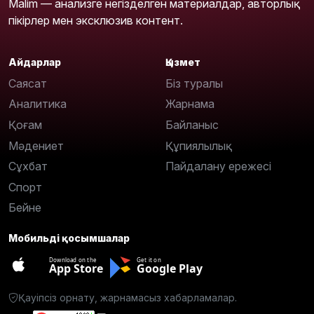
Malim — анализге негізделген материалдар, авторлық
пікірлер мен эксклюзив контент.
Айдарлар
Қызмет
Саясат
Біз туралы
Аналитика
Жарнама
Қоғам
Байланыс
Мәдениет
Құпиялылық
Сұхбат
Пайдалану ережесі
Спорт
Бейне
Мобильді қосымшалар
Download on the
Get it on
App Store
Google Play
Қауіпсіз орнату, жарнамасыз хабарламалар.