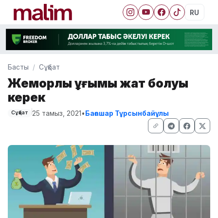
RU
Басты
Сұқбат
Жемқорлық ұғымы жат болуы
керек
25 тамыз, 2021
•
Бағашар Тұрсынбайұлы
Сұқбат