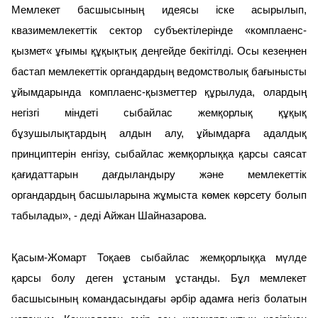
Мемлекет басшысының идеясы іске асырылып,
квазимемлекеттік сектор субъектілерінде «комплаенс-
қызмет« ұғымы құқықтық деңгейде бекітілді. Осы кезеңнен
бастап мемлекеттік органдардың ведомстволық бағынысты
ұйымдарында комплаенс-қызметтер құрылуда, олардың
негізгі міндеті сыбайлас жемқорлық құқық
бұзушылықтардың алдын алу, ұйымдарға адалдық
принциптерін енгізу, сыбайлас жемқорлыққа қарсы саясат
қағидаттарын дағдыландыру және мемлекеттік
органдардың басшыларына жұмыста көмек көрсету болып
табылады», - деді Айжан Шайназарова.
Қасым-Жомарт Тоқаев сыбайлас жемқорлыққа мүлде
қарсы болу деген ұстаным ұстанды. Бұл мемлекет
басшысының командасындағы әрбір адамға негіз болатын