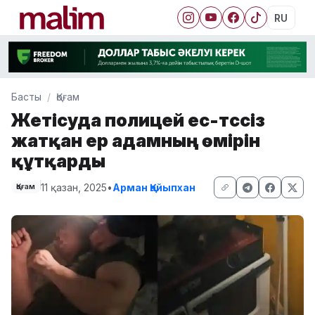
RU
Басты
Қоғам
Жетісуда полицей ес-түссіз
жатқан ер адамның өмірін
құтқарды
11 қазан, 2025
•
Арман Қайыпхан
Қоғам