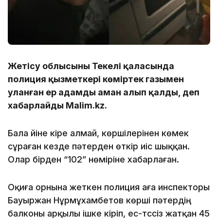
Жетісу облысының Текелі қаласында
полиция қызметкері көміртек газымен
уланған ер адамды аман алып қалды, деп
хабарлайды Malim.kz.
Бала үйіне кіре алмай, көршілерінен көмек
сұраған кезде пәтерден өткір иіс шыққан.
Олар бірден “102” нөміріне хабарлаған.
Оқиға орнына жеткен полиция аға инспекторы
Бауыржан Нұрмұхамбетов көрші пәтердің
балконы арқылы ішке кіріп, ес-түссіз жатқан 45