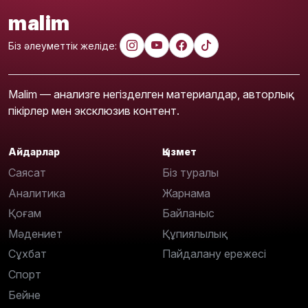
malim
Біз әлеуметтік желіде:
Malim — анализге негізделген материалдар, авторлық
пікірлер мен эксклюзив контент.
Айдарлар
Қызмет
Саясат
Біз туралы
Аналитика
Жарнама
Қоғам
Байланыс
Мәдениет
Құпиялылық
Сұхбат
Пайдалану ережесі
Спорт
Бейне