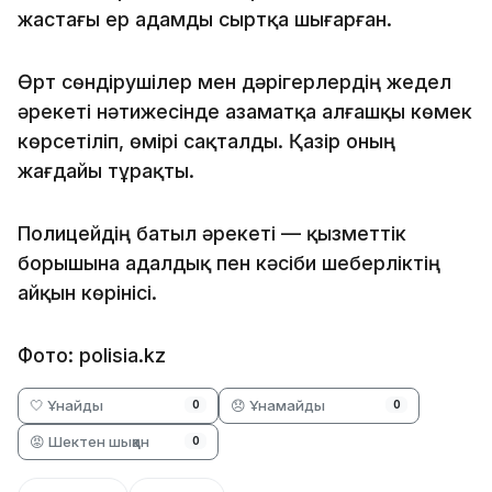
жастағы ер адамды сыртқа шығарған.
Өрт сөндірушілер мен дәрігерлердің жедел
әрекеті нәтижесінде азаматқа алғашқы көмек
көрсетіліп, өмірі сақталды. Қазір оның
жағдайы тұрақты.
Полицейдің батыл әрекеті — қызметтік
борышына адалдық пен кәсіби шеберліктің
айқын көрінісі.
Фото: polisia.kz
🤍 Ұнайды
😞 Ұнамайды
0
0
😡 Шектен шыққан
0