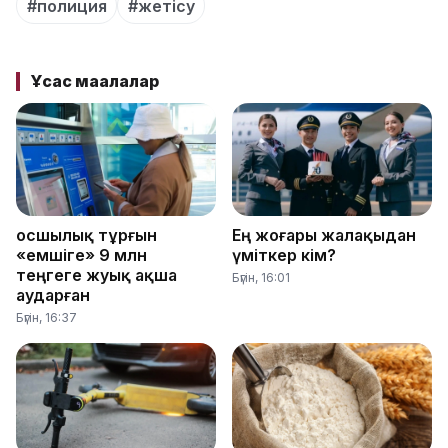
#полиция
#жетісу
Ұқсас мақалалар
Қосшылық тұрғын
Ең жоғары жалақыдан
«емшіге» 9 млн
үміткер кім?
теңгеге жуық ақша
Бүгін, 16:01
аударған
Бүгін, 16:37