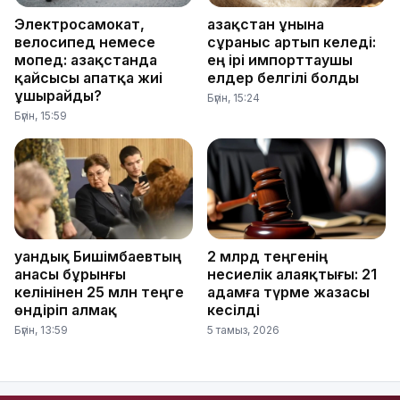
Электросамокат,
Қазақстан ұнына
велосипед немесе
сұраныс артып келеді:
мопед: Қазақстанда
ең ірі импорттаушы
қайсысы апатқа жиі
елдер белгілі болды
ұшырайды?
Бүгін, 15:24
Бүгін, 15:59
Қуандық Бишімбаевтың
2 млрд теңгенің
анасы бұрынғы
несиелік алаяқтығы: 21
келінінен 25 млн теңге
адамға түрме жазасы
өндіріп алмақ
кесілді
Бүгін, 13:59
5 тамыз, 2026