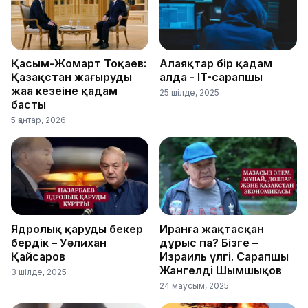
Қасым-Жомарт Тоқаев:
Алаяқтар бір қадам
Қазақстан жаңғырудың
алда - IT-сарапшы
жаңа кезеңіне қадам
25 шілде, 2025
басты
5 қаңтар, 2026
Ядролық қаруды бекер
Иранға жақтасқан
бердік – Уәлихан
дұрыс па? Бізге –
Қайсаров
Израиль үлгі. Сарапшы
Жангелді Шымшықов
3 шілде, 2025
24 маусым, 2025