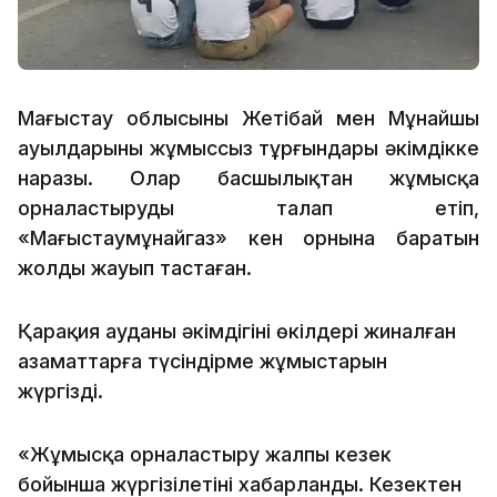
Маңғыстау облысының Жетібай мен Мұнайшы
ауылдарының жұмыссыз тұрғындары әкімдікке
наразы. Олар басшылықтан жұмысқа
орналастыруды талап етіп,
«Маңғыстаумұнайгаз» кен орнына баратын
жолды жауып тастаған.
Қарақия ауданы әкімдігінің өкілдері жиналған
азаматтарға түсіндірме жұмыстарын
жүргізді.
«Жұмысқа орналастыру жалпы кезек
бойынша жүргізілетіні хабарланды. Кезектен