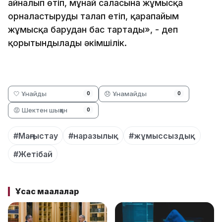
айналып өтіп, мұнай саласына жұмысқа
орналастыруды талап етіп, қарапайым
жұмысқа барудан бас тартады», - деп
қорытындылады әкімшілік.
🤍 Ұнайды
😞 Ұнамайды
0
0
😡 Шектен шыққан
0
#Маңғыстау
#наразылық
#жұмыссыздық
#Жетібай
Ұқсас мақалалар