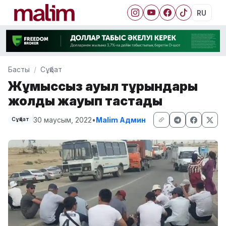
RU
Басты
Сұқбат
Жұмыссыз ауыл тұрғындары
жолды жауып тастады
30 маусым, 2022
•
Malim Админ
Сұқбат