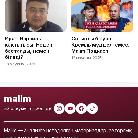
Иран-Израиль
Соғыстың бітуіне
қақтығысы. Неден
Кремль мүдделі емес.
басталды, немен
Malim.Подкаст
бітеді?
12 маусым, 2025
18 маусым, 2025
malim
Біз әлеуметтік желіде:
Malim — анализге негізделген материалдар, авторлық
пікірлер мен эксклюзив контент.