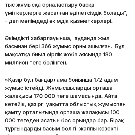
тыс жұмысқа орналастыру басқа
үміткерлерге жасалған әділетсіздік болады",
- деп мәлімдеді әкімдік қызметкерлері.
Әкімдіктің хабарлауынша, ауданда жыл
басынан бері 366 жұмыс орны ашылған. Бұл
мақсатқа биыл өңірлік жоба аясында 180
миллион теңге бөлінген.
«Қазір бұл бағдарлама бойынша 172 адам
жұмыс істейді. Жұмысшылардың орташа
жалақысы 170 000 теңге шамасында. Айта
кетейік, қазіргі уақытта облыстық жұмыспен
қамту орталығында орташа жалақысы 100
000 теңгеден асатын бос орындар бар. Бірақ
тұрғындардың басым бөлігі жалпы кезекті