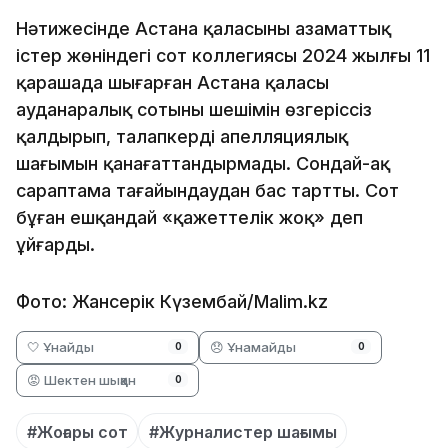
Нәтижесінде Астана қаласының азаматтық
істер жөніндегі сот коллегиясы 2024 жылғы 11
қарашада шығарған Астана қаласы
ауданаралық сотының шешімін өзгеріссіз
қалдырып, талапкердің апелляциялық
шағымын қанағаттандырмады. Сондай-ақ
сараптама тағайындаудан бас тартты. Сот
бұған ешқандай «қажеттелік жоқ» деп
ұйғарды.
Фото: Жансерік Күзембай/Malim.kz
🤍 Ұнайды
😞 Ұнамайды
0
0
😡 Шектен шыққан
0
#Жоғары сот
#Журналистер шағымы