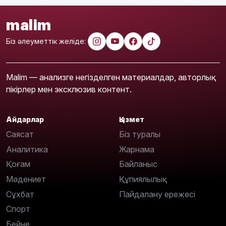
malim
Біз әлеуметтік желіде:
Malim — анализге негізделген материалдар, авторлық
пікірлер мен эксклюзив контент.
Айдарлар
Қызмет
Саясат
Біз туралы
Аналитика
Жарнама
Қоғам
Байланыс
Мәдениет
Құпиялылық
Сұхбат
Пайдалану ережесі
Спорт
Бейне