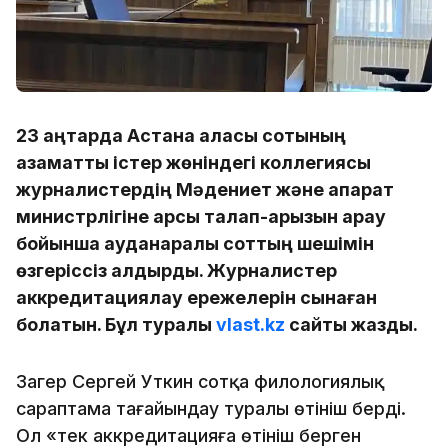
23 қаңтарда Астана қаласы сотының
азаматтық істер жөніндегі коллегиясы
журналистердің Мәдениет және ақпарат
министрлігіне қарсы талап-арызын қарау
бойынша ауданаралық соттың шешімін
өзгеріссіз қалдырды. Журналистер
аккредитациялау ережелерін сынаған
болатын. Бұл туралы
vlast.kz
сайты жазды.
Заңгер Сергей Уткин сотқа филологиялық
сараптама тағайындау туралы өтініш берді.
Ол «тек аккредитацияға өтініш берген