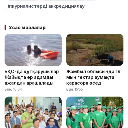
#журналистерді аккредициялау
Ұқсас мақалалар
БҚО-да құтқарушылар
Жамбыл облысында 19
Жайықта ер адамды
мың гектар аумақта
ажалдан арашалады
қарасора өседі
Бүгін, 16:04
Бүгін, 15:55