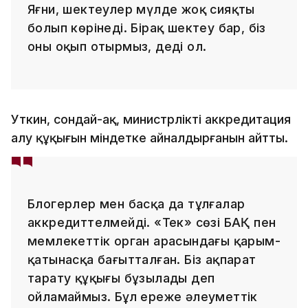
Яғни, шектеулер мүлде жоқ сияқты
болып көрінеді. Бірақ шектеу бар, біз
оны оқып отырмыз, деді ол.
Уткин, сондай-ақ, министрліктің аккредитация
алу құқығын міндетке айналдырғанын айтты.
Блогерлер мен басқа да тұлғалар
аккредиттелмейді. «Тек» сөзі БАҚ пен
мемлекеттік орган арасындағы қарым-
қатынасқа бағытталған. Біз ақпарат
тарату құқығы бұзылады деп
ойламаймыз. Бұл ереже әлеуметтік