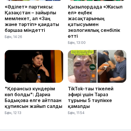
«Әділет» партиясы:
Қызылордада «Жасыл
Қазақстан – зайырлы
ел» еңбек
мемлекет, ал «Заң
жасақтарының
және тәртіп» қағидаты
қатысуымен
баршаға міндетті
экологиялық сенбілік
өтті
Бүгін, 14:26
Бүгін, 13:00
"Қорғансыз күндерім
TikTok-тағы тікелей
көп болды": Дариға
эфирі үшін Тараз
Бадықова елге айтпаған
тұрғыны 5 тәулікке
құпиясын жайып салды
қамалды
Бүгін, 12:13
Бүгін, 11:54