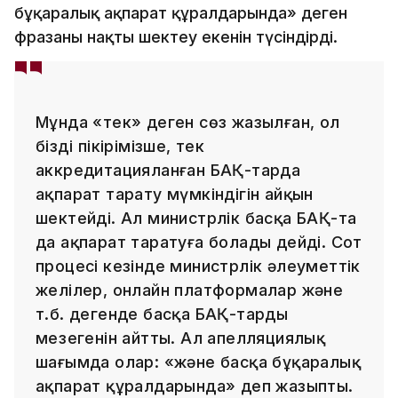
бұқаралық ақпарат құралдарында» деген
фразаның нақты шектеу екенін түсіндірді.
Мұнда «тек» деген сөз жазылған, ол
біздің пікірімізше, тек
аккредитацияланған БАҚ-тарда
ақпарат тарату мүмкіндігін айқын
шектейді. Ал министрлік басқа БАҚ-та
да ақпарат таратуға болады дейді. Сот
процесі кезінде министрлік әлеуметтік
желілер, онлайн платформалар және
т.б. дегенде басқа БАҚ-тарды
меңзегенін айтты. Ал апелляциялық
шағымда олар: «және басқа бұқаралық
ақпарат құралдарында» деп жазыпты.