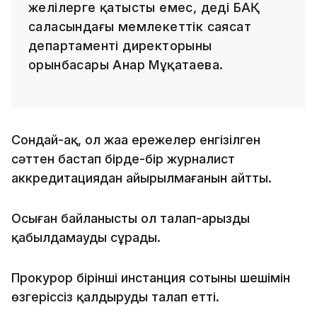
желілерге қатысты емес, деді БАҚ
саласындағы мемлекеттік саясат
департаменті директорының
орынбасары Анар Мұқатаева.
Сондай-ақ, ол жаңа ережелер енгізілген
сәттен бастап бірде-бір журналист
аккредитациядан айырылмағанын айтты.
Осыған байланысты ол талап-арызды
қабылдамауды сұрады.
Прокурор бірінші инстанция сотының шешімін
өзгеріссіз қалдыруды талап етті.