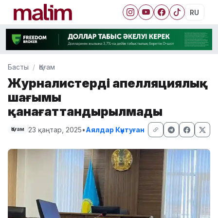
RU
Басты
Қоғам
Журналистердің апелляциялық
шағымы
қанағаттандырылмады
23 қаңтар, 2025
•
Аялдар Күнтуған
Қоғам