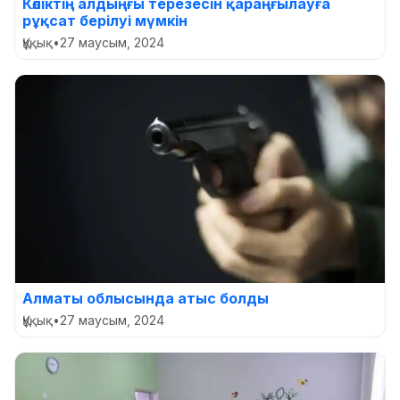
Көліктің алдыңғы терезесін қараңғылауға
рұқсат берілуі мүмкін
Құқық
•
27 маусым, 2024
Алматы облысында атыс болды
Құқық
•
27 маусым, 2024