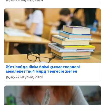
Жетісайда білім бөлімі қызметкерлері
мемлекеттің 4 млрд теңгесін жеген
Құқық
•
22 маусым, 2024