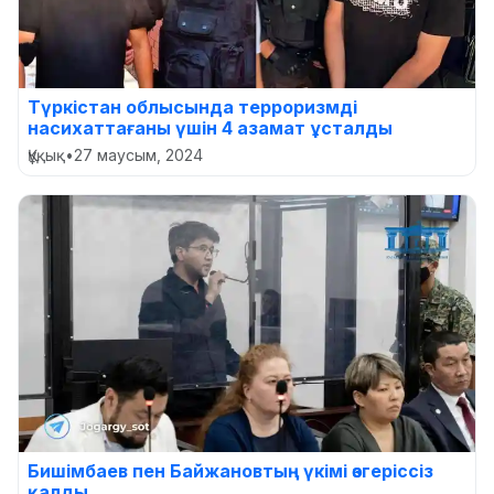
Түркістан облысында терроризмді
насихаттағаны үшін 4 азамат ұсталды
Құқық
•
27 маусым, 2024
Бишімбаев пен Байжановтың үкімі өзгеріссіз
қалды