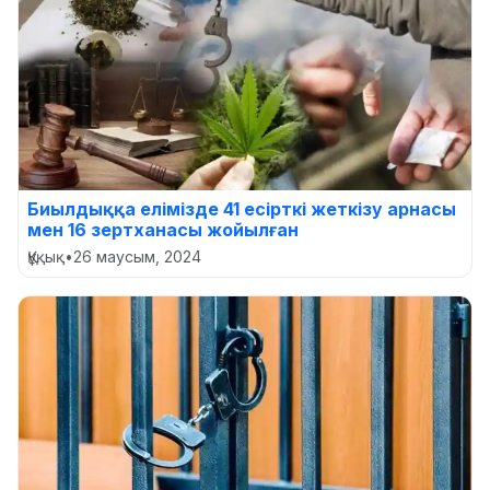
Биылдыққа елімізде 41 есірткі жеткізу арнасы
мен 16 зертханасы жойылған
Құқық
•
26 маусым, 2024