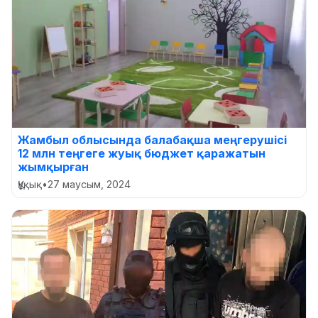
Жамбыл облысында балабақша меңгерушісі
12 млн теңгеге жуық бюджет қаражатын
жымқырған
Құқық
•
27 маусым, 2024