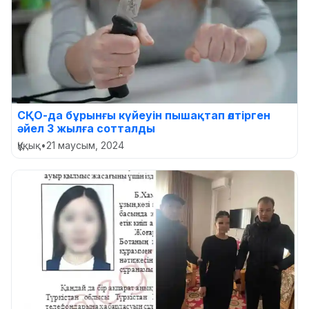
СҚО-да бұрынғы күйеуін пышақтап өлтірген
әйел 3 жылға сотталды
Құқық
•
21 маусым, 2024