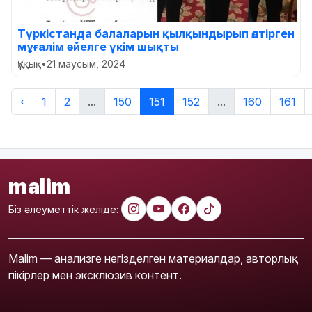
Түркістанда балаларын қылқындырып өлтірген
мұғалім әйелге үкім шықты
Құқық
•
21 маусым, 2024
‹
1
2
...
150
151
152
...
160
161
malim
Біз әлеуметтік желіде:
Malim — анализге негізделген материалдар, авторлық
пікірлер мен эксклюзив контент.