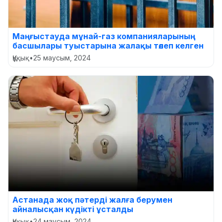
Маңғыстауда мұнай-газ компанияларының
басшылары туыстарына жалақы төлеп келген
Құқық
•
25 маусым, 2024
Астанада жоқ пәтерді жалға берумен
айналысқан күдікті ұсталды
Құқық
•
24 маусым, 2024