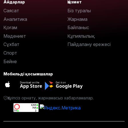
Айдарлар
Қызмет
Саясат
Біз туралы
Аналитика
Жарнама
Қоғам
Байланыс
Мәдениет
Құпиялылық
Сұхбат
Пайдалану ережесі
Спорт
Бейне
Мобильді қосымшалар
Download on the
Get it on
App Store
Google Play
Қауіпсіз орнату, жарнамасыз хабарламалар.