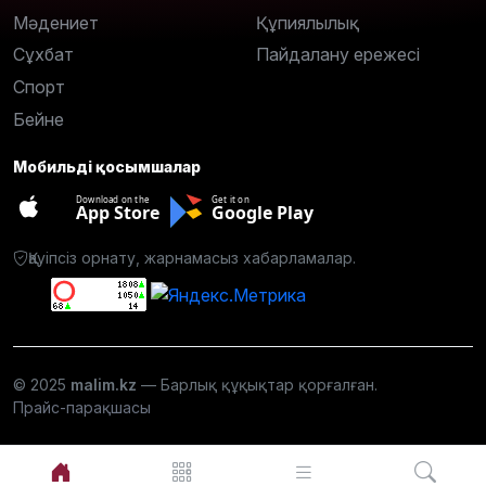
Мәдениет
Құпиялылық
Сұхбат
Пайдалану ережесі
Спорт
Бейне
Мобильді қосымшалар
Download on the
Get it on
App Store
Google Play
Қауіпсіз орнату, жарнамасыз хабарламалар.
© 2025
malim.kz
— Барлық құқықтар қорғалған.
Прайс-парақшасы