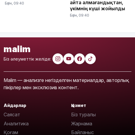
айта алмағандықтан,
Бүгін, 09:40
үкімнің күші жойылды
Бүгін, 09:40
malim
Біз әлеуметтік желіде:
Malim — анализге негізделген материалдар, авторлық
пікірлер мен эксклюзив контент.
Айдарлар
Қызмет
Саясат
Біз туралы
Аналитика
Жарнама
Қоғам
Байланыс