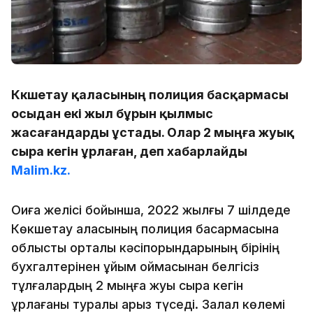
Көкшетау қаласының полиция басқармасы
осыдан екі жыл бұрын қылмыс
жасағандарды ұстады. Олар 2 мыңға жуық
сыра кегін ұрлаған, деп хабарлайды
Malim.kz.
Оқиға желісі бойынша, 2022 жылғы 7 шілдеде
Көкшетау қаласының полиция басқармасына
облыстық орталық кәсіпорындарының бірінің
бухгалтерінен ұйым қоймасынан белгісіз
тұлғалардың 2 мыңға жуық сыра кегін
ұрлағаны туралы арыз түседі. Залал көлемі