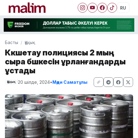
RU
Басты
Құқық
Көкшетау полициясы 2 мың
сыра бөшкесін ұрланғандарды
ұстады
20 шілде, 2024
•
Мәди Саматұлы
Құқық