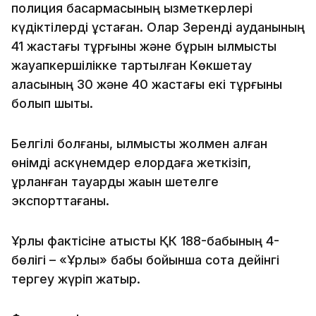
полиция басқармасының қызметкерлері
күдіктілерді ұстаған. Олар Зеренді ауданының
41 жастағы тұрғыны және бұрын қылмыстық
жауапкершілікке тартылған Көкшетау
қаласының 30 және 40 жастағы екі тұрғыны
болып шықты.
Белгілі болғаны, қылмыстық жолмен алған
өнімді қаскүнемдер елордаға жеткізіп,
ұрланған тауарды жақын шетелге
экспорттағаны.
Ұрлық фактісіне қатысты ҚК 188-бабының 4-
бөлігі – «Ұрлық» бабы бойынша сотқа дейінгі
тергеу жүріп жатыр.