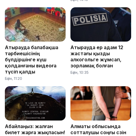
Атырауда балабақша
Атырауда ер адам 12
тәрбиешісінің
жастағы қызды
бүлдіршінге күш
алкогольге жұмсап,
қолданғаны видеоға
зорламақ болған
түсіп қалды
Бүгін, 10:35
Бүгін, 11:20
Абайлаңыз: жалған
Алматы облысында
билет жарға жықпасын!
сотталушы соңғы сөзін