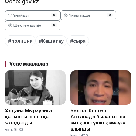
Фото: gov.kz
🤍 Ұнайды
😞 Ұнамайды
0
0
😡 Шектен шыққан
0
#полиция
#Көкшетау
#сыра
Ұқсас мақалалар
Ұлдана Мырзуанға
Белгілі блогер
қатысты іс сотқа
Астанада былапыт сөз
жолданды
айтқаны үшін қамауға
алынды
Бүгін, 16:33
Бүгін, 14:10