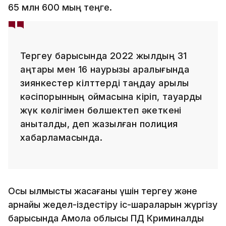
65 млн 600 мың теңге.
Тергеу барысында 2022 жылдың 31
қаңтары мен 16 наурызы аралығында
зиянкестер кілттерді таңдау арқылы
кәсіпорынның қоймасына кіріп, тауарды
жүк көлігімен бөлшектеп әкеткені
анықталды, деп жазылған полиция
хабарламасында.
Осы қылмысты жасағаны үшін тергеу және
арнайы жедел-іздестіру іс-шараларын жүргізу
барысында Ақмола облысы ПД Криминалдық