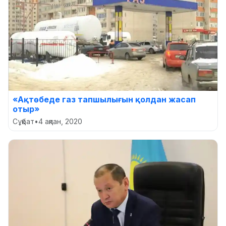
«Ақтөбеде газ тапшылығын қолдан жасап
отыр»
Сұқбат
•
4 ақпан, 2020