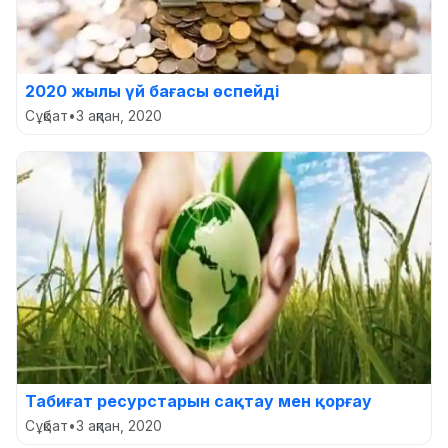
2020 жылы үй бағасы өспейді
Сұқбат
•
3 ақпан, 2020
Табиғат ресурстарын сақтау мен қорғау
Сұқбат
•
3 ақпан, 2020