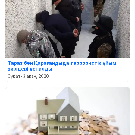
Тараз бен Қарағандыда террористік ұйым
өкілдері ұсталды
Сұқбат
•
3 ақпан, 2020