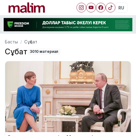
RU
Басты
Сұқбат
Сұқбат
3010 материал