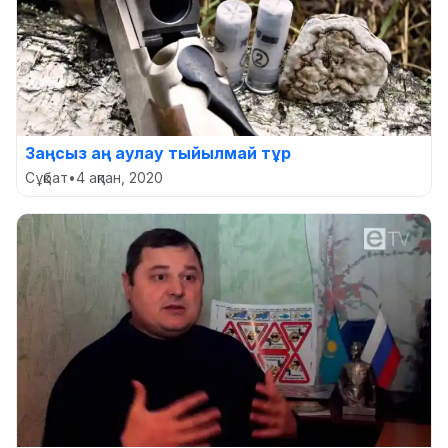
Заңсыз аң аулау тыйылмай тұр
Сұқбат
•
4 ақпан, 2020