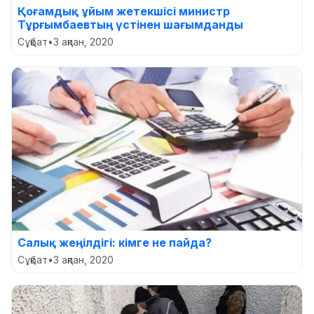
Қоғамдық ұйым жетекшісі министр
Тұрғымбаевтың үстінен шағымданды
Сұқбат
•
3 ақпан, 2020
Салық жеңілдігі: кімге не пайда?
Сұқбат
•
3 ақпан, 2020