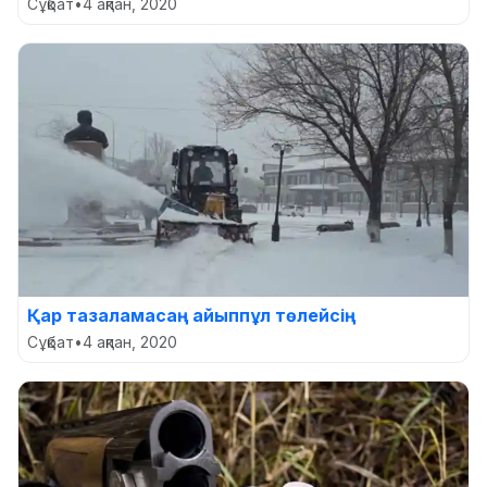
Сұқбат
•
4 ақпан, 2020
Қар тазаламасаң айыппұл төлейсің
Сұқбат
•
4 ақпан, 2020