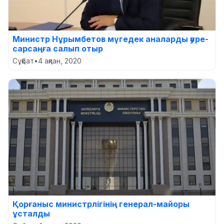
Министр Нұрымбетов мүгедек аналарды әуре-
сарсаңға салып отыр
Сұқбат
•
4 ақпан, 2020
Қорғаныс министрлігінің генерал-майоры
ұсталды