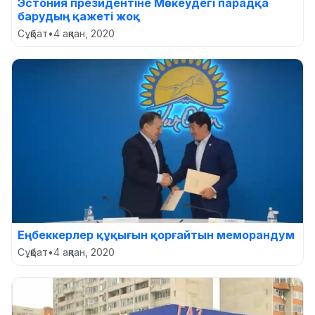
Эстония президентіне Мәскеудегі парадқа
барудың қажеті жоқ
Сұқбат
•
4 ақпан, 2020
Еңбеккерлер құқығын қорғайтын меморандум
Сұқбат
•
4 ақпан, 2020