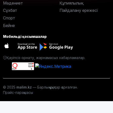
Мәдениет
Құпиялылық
Сұхбат
Пайдалану ережесі
Спорт
Бейне
Мобильді қосымшалар
Download on the
Get it on
App Store
Google Play
Қауіпсіз орнату, жарнамасыз хабарламалар.
© 2025
malim.kz
— Барлық құқықтар қорғалған.
Прайс-парақшасы