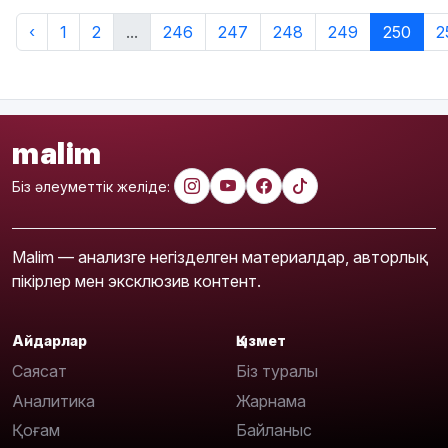
‹
1
2
...
246
247
248
249
250
2
malim
Біз әлеуметтік желіде:
Malim — анализге негізделген материалдар, авторлық
пікірлер мен эксклюзив контент.
Айдарлар
Қызмет
Саясат
Біз туралы
Аналитика
Жарнама
Қоғам
Байланыс