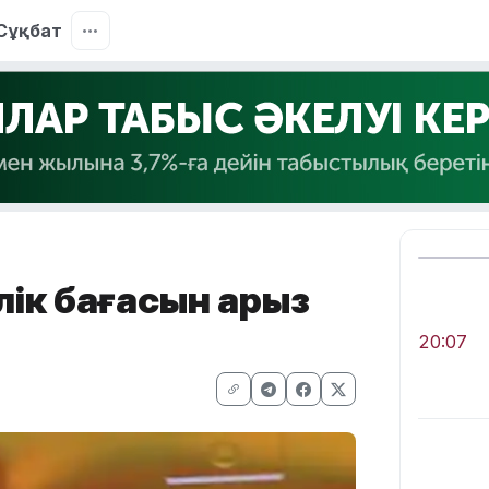
Сұқбат
лік бағасын қарыз
20:07