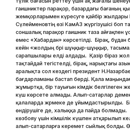
түлік бағасын реттеу үшін ақ жағалы шенеу
гаишниктер парақор, базардағы бағаның қ
жемқорларымен күресуге қайбір жылдары І
Сүлейменовтің өзі КамАЗ жүргізушісі боп та
соншалық парақор гаишник таза айғақпен ұст
емес «Хабардан» көрсетілді. Бірақ, бұдан
кейін «жолдың бәрі шұңқыр-шұңқыр, тасыма
сарапшылары елді алдады. Қазір біраз жо
тақтайдай тегістелді, бірақ, нарықтағы азық
аралықта сол кездегі президент Н.Назарбае
бағдарламаны бастап берді. Қала маңындағ
жұмыртқа, бір тауығын әкімдік белгілеген 
күш көрсете алмады. Алып-сатарлар демекш
қалаларда жәрмеке де ұйымдастырылды. Бі
өндірушіге де, халыққа да пайда болмады. 
көзбояу үшін әкімшілік күшпен атқарылып к
алып-сатарларға керемет сыйлық болды. Өйт