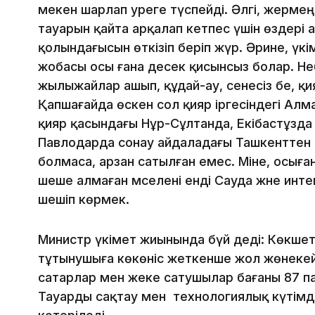
мекен шарлап әуреге түспейді. Әлгі, жермең
тауарын қайта арқалап кетпес үшін өздері
қолындағысын өткізіп беріп жүр. Әрине, үкі
жобасы осы ғана десек қисынсыз болар. Не
жылыжайлар ашып, құдай-ау, сенесіз бе, қияр
Қапшағайда өскен сол қияр іргесіндегі Алм
қияр қасындағы Нұр-Сұлтанда, Екібастұзд
Павлодарда сонау айдаладағы Ташкенттен к
болмаса, арзан сатылған емес. Міне, осыған
шеше алмаған мәселені енді Сауда және инт
шешіп көрмек.
Министр үкімет жиынында бүй деді: Көкшет
тұтынушыға көкөніс жеткенше жол жөнекей
сатарлар мен жеке сатушылар бағаны 87 пай
Тауарды сақтау мен технологиялық күтімді 