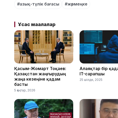
#азық-түлік бағасы
#жәрмеңке
Ұқсас мақалалар
Қасым-Жомарт Тоқаев:
Алаяқтар бір қад
Қазақстан жаңғырудың
IT-сарапшы
жаңа кезеңіне қадам
25 шілде, 2025
басты
5 қаңтар, 2026