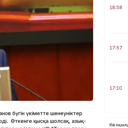
18:58
17:57
17:10
анов бүгін үкіметте шенеуніктер
рді. Өткенге қысқа шолсақ, азық-
Көп оқы