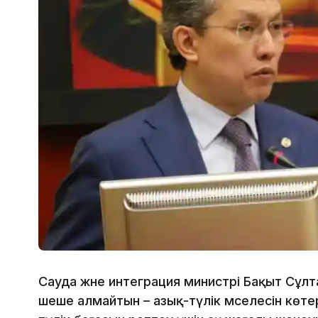
Сауда және интеграция министрі Бақыт Сұлт
шеше алмайтын – азық-түлік мәселесін көте