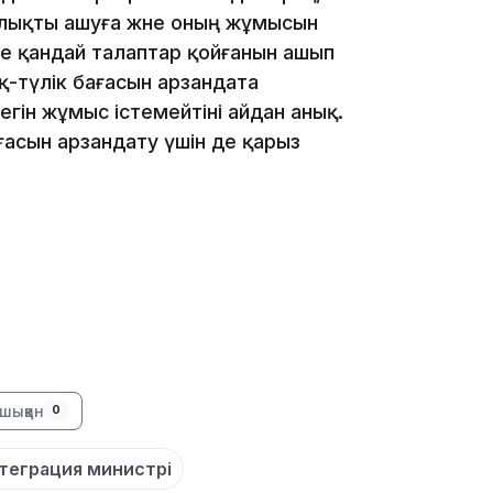
алықты ашуға және оның жұмысын
не қандай талаптар қойғанын ашып
қ-түлік бағасын арзандата
егін жұмыс істемейтіні айдан анық.
ағасын арзандату үшін де қарыз
10:56
09:36
шыққан
0
нтеграция министрі