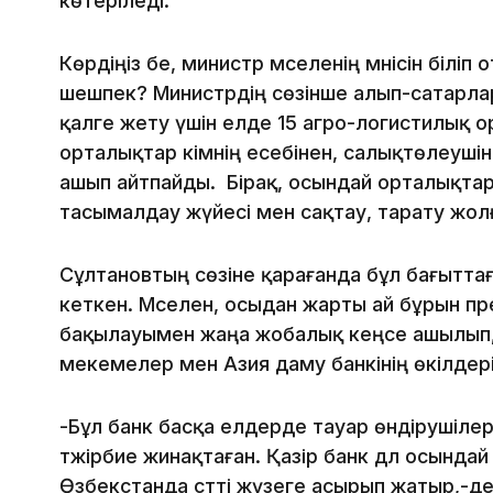
көтеріледі.
Көрдіңіз бе, министр мәселенің мәнісін біліп 
шешпек? Министрдің сөзінше алып-сатарларғ
қалге жету үшін елде 15 агро-логистилық 
орталықтар кімнің есебінен, салықтөлеуші
ашып айтпайды. Бірақ, осындай орталықтар
тасымалдау жүйесі мен сақтау, тарату жолғ
Сұлтановтың сөзіне қарағанда бұл бағытта
кеткен. Мәселен, осыдан жарты ай бұрын п
бақылауымен жаңа жобалық кеңсе ашылып, 
мекемелер мен Азия даму банкінің өкілдері
-Бұл банк басқа елдерде тауар өндірушіле
тәжірбие жинақтаған. Қазір банк дәл осынд
Өзбекстанда сәтті жүзеге асырып жатыр,­­­-де