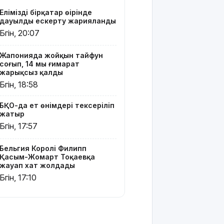
Жайықта
Еліміздің бірқатар өңірінде
ер адамды
дауылды ескерту жарияланды
ажалдан
Бүгін, 20:07
арашалады
Жапонияда жойқын тайфун
Жамбыл
соғып, 14 мың ғимарат
облысында
жарықсыз қалды
19 мың
Бүгін, 18:58
гектар
аумақта
БҚО-да ет өнімдері тексеріліп
қарасора
жатыр
өседі
Бүгін, 17:57
«Әділет»
партиясы:
Бельгия Королі Филипп
Қазақстан
Қасым-Жомарт Тоқаевқа
жауап хат жолдады
– зайырлы
мемлекет,
Бүгін, 17:10
ал «Заң
және тәртіп»
қағидаты
баршаға