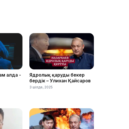
08:36
23:40
ам алда -
Ядролық қаруды бекер
бердік – Уәлихан Қайсаров
21:59
3 шілде, 2025
21:00