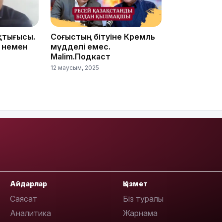
қтығысы.
Соғыстың бітуіне Кремль
 немен
мүдделі емес.
Malim.Подкаст
12 маусым, 2025
20:52
19:39
Айдарлар
Қызмет
Саясат
Біз туралы
Аналитика
Жарнама