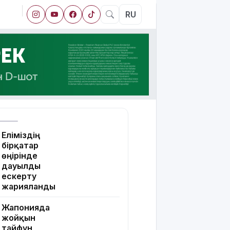
RU
Еліміздің
бірқатар
өңірінде
дауылды
ескерту
жарияланды
Жапонияда
жойқын
тайфун