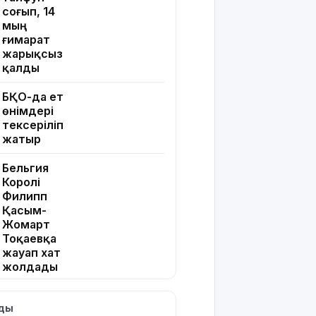
соғып, 14
мың
ғимарат
жарықсыз
қалды
БҚО-да ет
өнімдері
тексеріліп
жатыр
Бельгия
Королі
Филипп
Қасым-
Жомарт
Тоқаевқа
жауап хат
жолдады
БҚО-да
лды
құтқарушылар