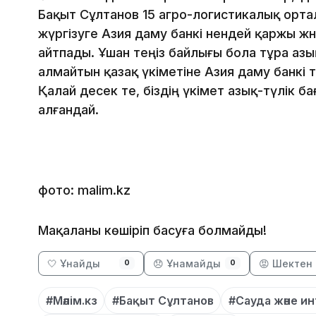
Бақыт Сұлтанов 15 агро-логистикалық орт
жүргізуге Азия даму банкі нендей қаржы жә
айтпады. Ұшан теңіз байлығы бола тұра азы
алмайтын қазақ үкіметіне Азия даму банкі т
Қалай десек те, біздің үкімет азық-түлік б
алғандай.
фото: malim.kz
Мақаланы көшіріп басуға болмайды!
🤍 Ұнайды
😞 Ұнамайды
😡 Шектен 
0
0
#Мәлім.кз
#Бақыт Сұлтанов
#Сауда және и