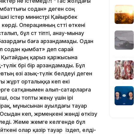
ніктер не істемеді?! "Тас жолдағы
16:59
ымбаттығы содан» деген соң
шкі істер министрі Қайырбек
 көрді. Операцияның сәтті өткені
алып, бұл сәт тіпті, анау-мынау
 базардағы баға арзандамады. Одан
л содан қымбат» деп сарай
15:55
л Қытайдың қарыз қаржысына
-түлік бәрі бір арзандамады. Бұл
втың өзі азық-түлік белдеуі деген
ы жұрт орталыққа кеп екі
жерге сатқанымен алып-сатарларға
і, осы топты жеңу үшін ірі
рақ, мұнысынан ауылдағы тауар
14:26
Осыдан кеп, жәрмеңкені жөнді өткізу
еледі. Жеме жемге келгенде бұл
кені олар қазір тауар іздеп, елді-