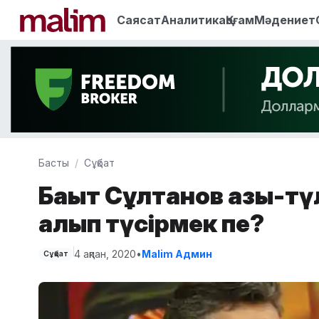
Саясат
Аналитика
Қоғам
Мәдениет
Басты
Сұқбат
Бақыт Сұлтанов азық-тү
алып түсірмек пе?
4 ақпан, 2020
•
Malim Админ
Сұқбат