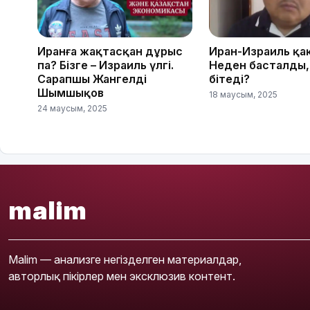
Иранға жақтасқан дұрыс
Иран-Израиль қа
па? Бізге – Израиль үлгі.
Неден басталды,
Сарапшы Жангелді
бітеді?
Шымшықов
18 маусым, 2025
24 маусым, 2025
malim
Malim — анализге негізделген материалдар,
авторлық пікірлер мен эксклюзив контент.