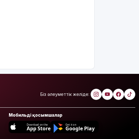
сала
үздіктері
марапатталды
Қайрат
Сатыбалдының
ұлына
тиесілі
болған
«Байсат»
базары
жаңа иесін
тапты
Қарағандада
Біз әлеуметтік желіде:
Z белгісі
бар жейде
киген
жолаушы
Мобильді қосымшалар
қызу
Download on the
Get it on
талқыға
App Store
Google Play
түсті