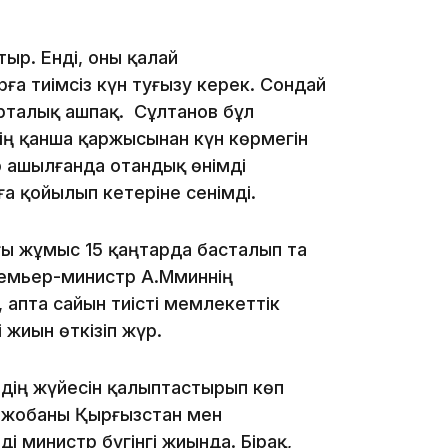
12:40
отыр. Енді, оны қалай
а тиімсіз күн туғызу керек. Сондай
орталық ашпақ. Сұлтанов бұл
нің қанша қаржысынан күн көрмегін
 ашылғанда отандық өнімді
а қойылып кетеріне сенімді.
12:13
ғы жұмыс 15 қаңтарда басталып та
ремьер-министр А.Мәминнің
апта сайын тиісті мемлекеттік
 жиын өткізіп жүр.
рдің жүйесін қалыптастырып көп
11:54
ай жобаны Қырғызстан мен
ді министр бүгінгі жиында. Бірақ,