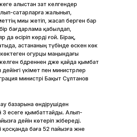
кеге алыстан зат әкелгендер
 алып-сатарларға жалынып,
меттің миы жетіп, жасап берген бар
бір бағдарлама қабылдап,
 да өсіріп көрді ғой. Бірақ,
13:39
атыда, астананың түбінде өскен көк
а көктеген огурцы маңындағы
елген бәдреннен әдже қайда қымбат
 дейінгі үкімет пен министрлер
еграция министрі Бақыт Сұлтанов
13:00
ау базарына өндірушіден
 3 есеге қымбаттайды. Алып-
ызға дейін көтеріп жібереді.
қосқанда баға 52 пайызға және