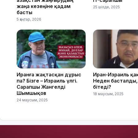
жаңа кезеңіне қадам
25 шілде, 2025
басты
5 қаңтар, 2026
Иранға жақтасқан дұрыс
Иран-Израиль қа
па? Бізге – Израиль үлгі.
Неден басталды,
Сарапшы Жангелді
бітеді?
Шымшықов
18 маусым, 2025
24 маусым, 2025