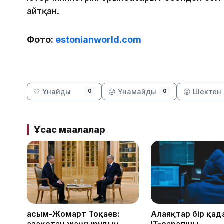
айтқан.
Фото:
estonianworld.com
🤍 Ұнайды
😞 Ұнамайды
😡 Шектен 
0
0
Ұқсас мақалалар
Қасым-Жомарт Тоқаев:
Алаяқтар бір қад
Қазақстан жаңғырудың
IT-сарапшы