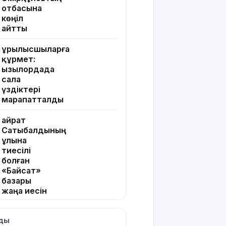
отбасына
көңіл
айтты
Құрылысшыларға
құрмет:
Қызылордада
сала
үздіктері
марапатталды
Қайрат
Сатыбалдының
ұлына
тиесілі
болған
«Байсат»
базары
жаңа иесін
тапты
лды
Қарағандада