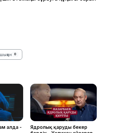
16:34
шыққан
0
16:33
16:01
ам алда -
Ядролық қаруды бекер
бердік – Уәлихан Қайсаров