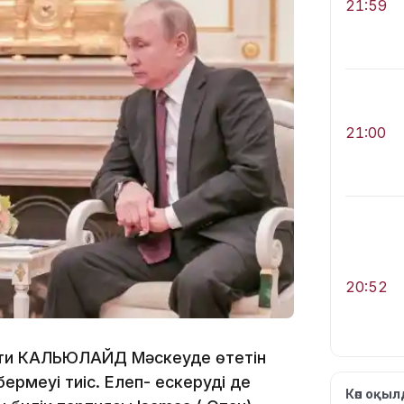
21:59
21:00
20:52
рсти КАЛЬЮЛАЙД Мәскеуде өтетін
ермеуі тиіс. Елеп- ескерудің де
Көп оқы