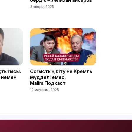
3 шілде, 2025
15:33
15:04
қтығысы.
Соғыстың бітуіне Кремль
 немен
мүдделі емес.
Malim.Подкаст
14:10
12 маусым, 2025