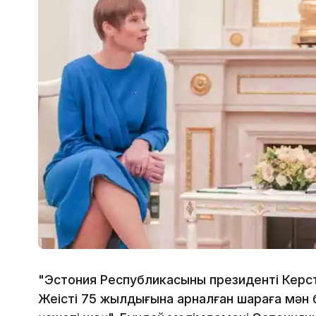
"Эстония Республикасының президенті Ке
Жеңістің 75 жылдығына арналған шараға мән б