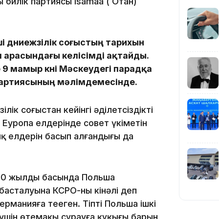
 билік партиясы Isamaa ( Отан)
19:39
 дүниежүзілік соғыстың тарихын
 арасындағы келісімді ақтайды.
9 мамыр күні Мәскеудегі парадқа
 партиясының мәлімдемесінде.
лік соғыстан кейінгі әділетсіздікті
18:45
с Еуропа елдерінде совет үкіметін
ық елдерін басып алғандығы да
0 жылдың басында Польша
17:34
 басталуына КСРО-ны кінәлі деп
рманияға теңеген. Тіпті Польша ішкі
 үшін өтемақы сұрауға құқығы барын