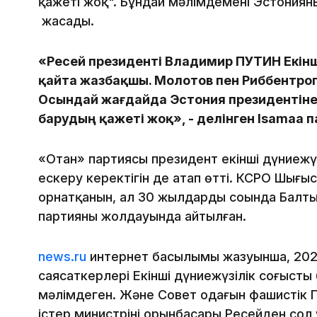
қажеті жоқ". Бұндай мәлімдемені Эстонияның
жасады.
«Ресей президенті Владимир ПУТИН Екінші
қайта жазбақшы. Молотов пен Риббентроп
Осындай жағдайда Эстония президентіне 
барудың қажеті жоқ», - делінген Isamaa
«Отан» партиясы президент екінші дүниежүзі
ескеру керектігін де атап өтті. КСРО Шығы
орнатқанын, ал 30 жылдардың соңында Балт
партияның жолдауында айтылған.
news.ru
интернет басылымы жазуынша, 202
саясаткерлері Екінші дүниежүзілік соғыстың
мәлімдеген. Және Совет одағын фашистік Ге
істер министрінің орынбасары Ресейден сол