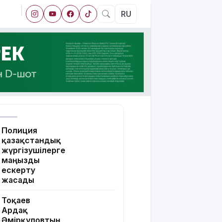
RU
Полиция
қазақстандық
жүргізушілерге
маңызды
ескерту
жасады
Тоқаев
Ардақ
Әмірқұловтың