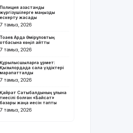
Z белгісі
Полиция қазақстандық
бар жейде
жүргізушілерге маңызды
киген
ескерту жасады
жолаушы
7 тамыз, 2026
қызу
талқыға
Тоқаев Ардақ Әмірқұловтың
түсті
отбасына көңіл айтты
7 тамыз, 2026
Президент
Солтүстік
Құрылысшыларға құрмет:
Қазақстан
Қызылордада сала үздіктері
облысының
марапатталды
90
7 тамыз, 2026
жылдығымен
құттықтады
Қайрат Сатыбалдының ұлына
тиесілі болған «Байсат»
Телефон
базары жаңа иесін тапты
алаяқтығының
7 тамыз, 2026
жаңа түрі
туралы
ескерту
жасалды