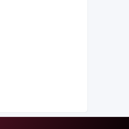
интеллектіні
өшіруге
міндеттейтін
болып
жатыр
Грант
иегерлерінің
тізімі
шықты
Белгілі
блогер
Астанада
былапыт
сөз
айтқаны
үшін
қамауға
алынды
Мектеп
оқушылары