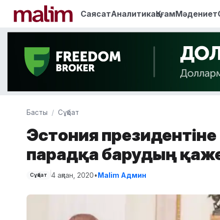
Саясат
Аналитика
Қоғам
Мәдениет
Басты
Сұқбат
Эстония президентіне 
парадқа барудың қаже
4 ақпан, 2020
•
Malim Админ
Сұқбат