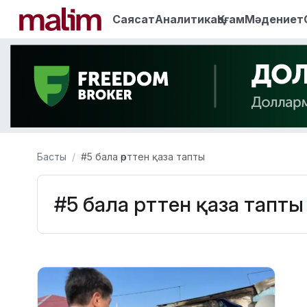
Саясат
Аналитика
Қоғам
Мәдениет
Басты
#5 бала өрттен қаза тапты
#5 бала өрттен қаза тапты