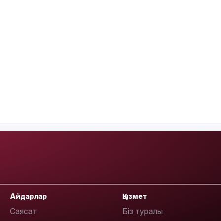
Айдарлар
Қызмет
Саясат
Біз туралы