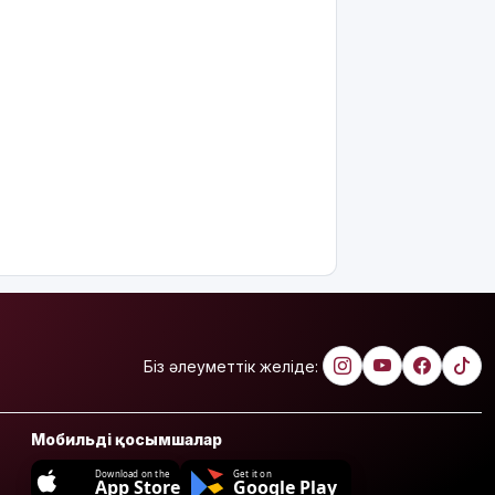
Біз әлеуметтік желіде:
Мобильді қосымшалар
Download on the
Get it on
App Store
Google Play