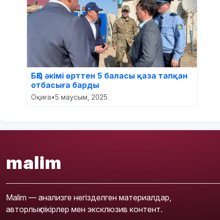
БҚО әкімі өрттен 5 баласы қаза тапқан
отбасыға барды
Оқиға
•
5 маусым, 2025
malim
Malim — анализге негізделген материалдар,
авторлық пікірлер мен эксклюзив контент.