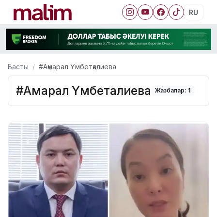
RU
Басты
#Ақмарал Үмбетқалиева
#Ақмарал Үмбетқалиева
Жазбалар: 1