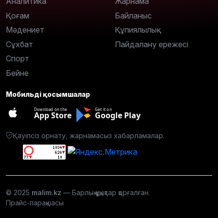
Аналитика
Жарнама
Қоғам
Байланыс
Мәдениет
Құпиялылық
Сұхбат
Пайдалану ережесі
Спорт
Бейне
Мобильді қосымшалар
Download on the
Get it on
App Store
Google Play
Қауіпсіз орнату, жарнамасыз хабарламалар.
© 2025
malim.kz
— Барлық құқықтар қорғалған.
Прайс-парақшасы