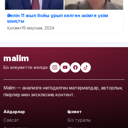
Әйелін 11 жыл бойы ұрып келген әкімге үкім
шықты
Қоғам
•
19 маусым, 2024
malim
Біз әлеуметтік желіде:
Malim — анализге негізделген материалдар, авторлық
пікірлер мен эксклюзив контент.
Айдарлар
Қызмет
Саясат
Біз туралы