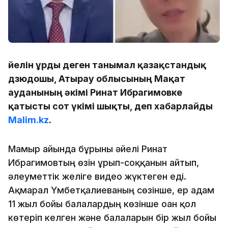
Әйелін ұрды деген танымал қазақстандық
дзюдошы, Атырау облысының Мақат
ауданының әкімі Ринат Ибрагимовке
қатысты сот үкімі шықты, деп хабарлайды
Malim.kz
.
Мамыр айында бұрынғы әйелі Ринат
Ибрагимовтың өзін ұрып-соққанын айтып,
әлеуметтік желіге видео жүктеген еді.
Ақмарал Үмбетқалиеваның сөзінше, ер адам
11 жыл бойы балалардың көзінше оған қол
көтеріп келген және балаларын бір жыл бойы