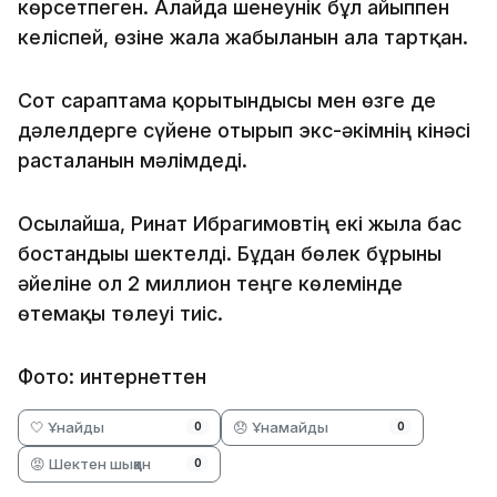
көрсетпеген. Алайда шенеунік бұл айыппен
келіспей, өзіне жала жабылғанын алға тартқан.
Сот сараптама қорытындысы мен өзге де
дәлелдерге сүйене отырып экс-әкімнің кінәсі
расталғанын мәлімдеді.
Осылайша, Ринат Ибрагимовтің екі жылға бас
бостандығы шектелді. Бұдан бөлек бұрынғы
әйеліне ол 2 миллион теңге көлемінде
өтемақы төлеуі тиіс.
Фото: интернеттен
🤍 Ұнайды
😞 Ұнамайды
0
0
😡 Шектен шыққан
0