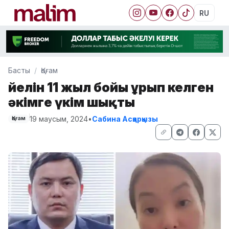
RU
Басты
Қоғам
Әйелін 11 жыл бойы ұрып келген
әкімге үкім шықты
19 маусым, 2024
•
Сабина Асқарқызы
Қоғам