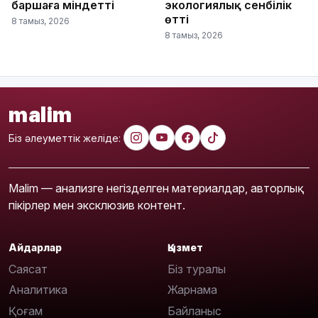
баршаға міндетті
экологиялық сенбілік
өтті
8 тамыз, 2026
8 тамыз, 2026
malim
Біз әлеуметтік желіде:
Malim — анализге негізделген материалдар, авторлық
пікірлер мен эксклюзив контент.
Айдарлар
Қызмет
Саясат
Біз туралы
Аналитика
Жарнама
Қоғам
Байланыс