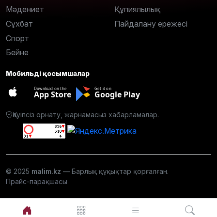
Мәдениет
Құпиялылық
Сұхбат
Пайдалану ережесі
Спорт
Бейне
Мобильді қосымшалар
Download on the
Get it on
App Store
Google Play
Қауіпсіз орнату, жарнамасыз хабарламалар.
© 2025
malim.kz
— Барлық құқықтар қорғалған.
Прайс-парақшасы