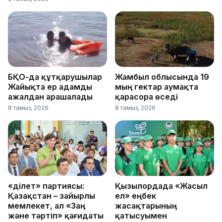
БҚО-да құтқарушылар
Жамбыл облысында 19
Жайықта ер адамды
мың гектар аумақта
ажалдан арашалады
қарасора өседі
8 тамыз, 2026
8 тамыз, 2026
«Әділет» партиясы:
Қызылордада «Жасыл
Қазақстан – зайырлы
ел» еңбек
мемлекет, ал «Заң
жасақтарының
және тәртіп» қағидаты
қатысуымен