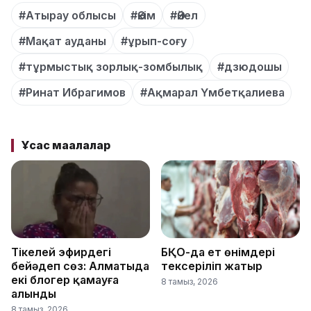
#Атырау облысы
#Әкім
#Әйел
#Мақат ауданы
#ұрып-соғу
#тұрмыстық зорлық-зомбылық
#дзюдошы
#Ринат Ибрагимов
#Ақмарал Үмбетқалиева
Ұқсас мақалалар
Тікелей эфирдегі
БҚО-да ет өнімдері
бейәдеп сөз: Алматыда
тексеріліп жатыр
екі блогер қамауға
8 тамыз, 2026
алынды
8 тамыз, 2026