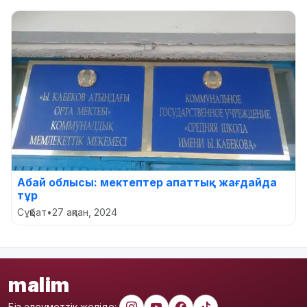
Абай облысы: мектептер апаттық жағдайда
тұр
Сұқбат
•
27 ақпан, 2024
malim
Біз әлеуметтік желіде: