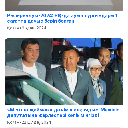
Референдум-2024: БҚО-да ауыл тұрғындары 1
сағатта дауыс беріп болған
Қоғам
•
6 қазан, 2024
«Мен шалқаймағанда кім шалқаяды». Мәжіліс
депутатына жерлестері көлік мінгізді
Қоғам
•
22 шілде, 2024