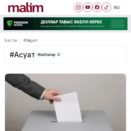
RU
Басты
#Ақсуат
#Ақсуат
Жазбалар: 3