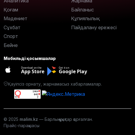
Аналитика
Жарнама
Қоғам
Байланыс
Мәдениет
Құпиялылық
Сұхбат
Пайдалану ережесі
Спорт
Бейне
Мобильді қосымшалар
Download on the
Get it on
App Store
Google Play
Қауіпсіз орнату, жарнамасыз хабарламалар.
© 2025
malim.kz
— Барлық құқықтар қорғалған.
Прайс-парақшасы