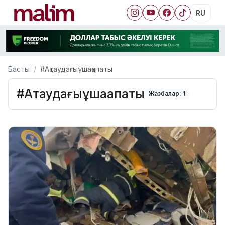
RU
Басты
#Ақтаудағыұшақапаты
#Ақтаудағыұшақапаты
Жазбалар: 1