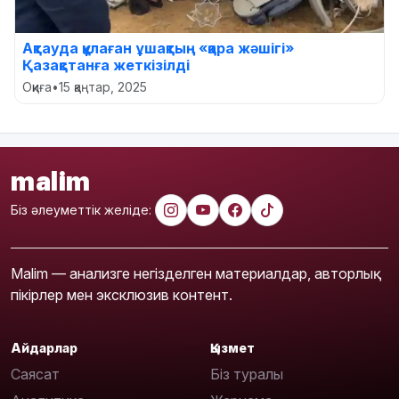
Ақтауда құлаған ұшақтың «қара жәшігі»
Қазақстанға жеткізілді
Оқиға
•
15 қаңтар, 2025
malim
Біз әлеуметтік желіде:
Malim — анализге негізделген материалдар, авторлық
пікірлер мен эксклюзив контент.
Айдарлар
Қызмет
Саясат
Біз туралы