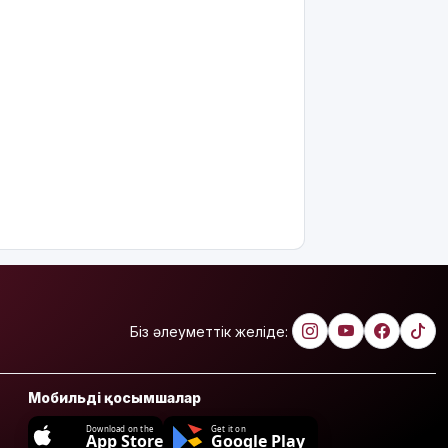
Біз әлеуметтік желіде:
Мобильді қосымшалар
Download on the
Get it on
App Store
Google Play