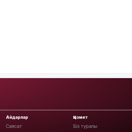
Айдарлар
Қызмет
Саясат
Біз туралы