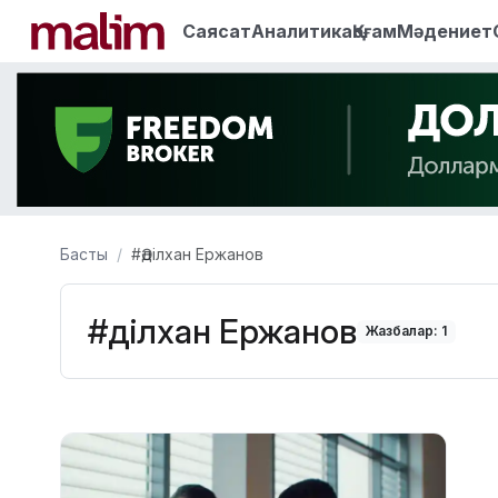
Саясат
Аналитика
Қоғам
Мәдениет
Басты
#Әділхан Ержанов
#Әділхан Ержанов
Жазбалар: 1