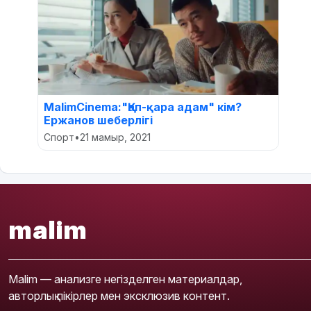
MalimCinema:"Қап-қара адам" кім?
Ержанов шеберлігі
Спорт
•
21 мамыр, 2021
malim
Malim — анализге негізделген материалдар,
авторлық пікірлер мен эксклюзив контент.