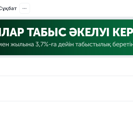
Сұқбат