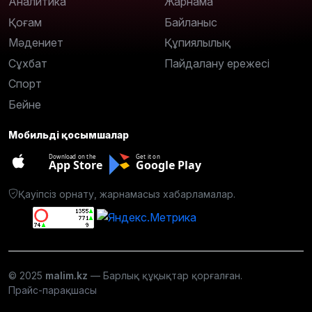
Аналитика
Жарнама
Қоғам
Байланыс
Мәдениет
Құпиялылық
Сұхбат
Пайдалану ережесі
Спорт
Бейне
Мобильді қосымшалар
Download on the
Get it on
App Store
Google Play
Қауіпсіз орнату, жарнамасыз хабарламалар.
© 2025
malim.kz
— Барлық құқықтар қорғалған.
Прайс-парақшасы