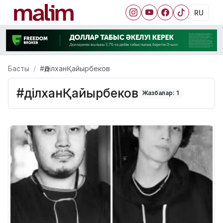
RU
Басты
#ӘділханҚайырбеков
#ӘділханҚайырбеков
Жазбалар: 1