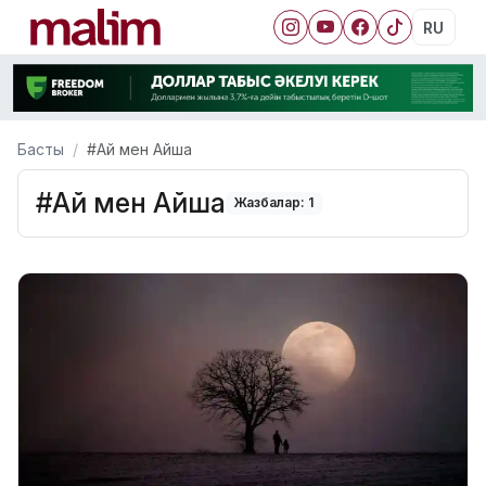
RU
Басты
#Ай мен Айша
#Ай мен Айша
Жазбалар: 1