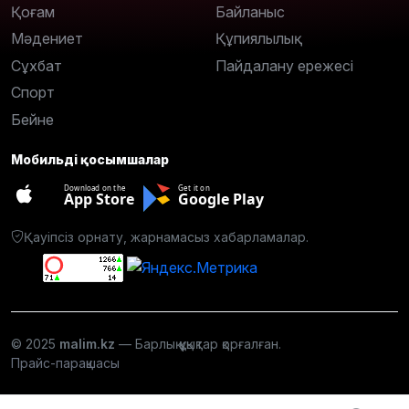
Қоғам
Байланыс
Мәдениет
Құпиялылық
Сұхбат
Пайдалану ережесі
Спорт
Бейне
Мобильді қосымшалар
Download on the
Get it on
App Store
Google Play
Қауіпсіз орнату, жарнамасыз хабарламалар.
© 2025
malim.kz
— Барлық құқықтар қорғалған.
Прайс-парақшасы