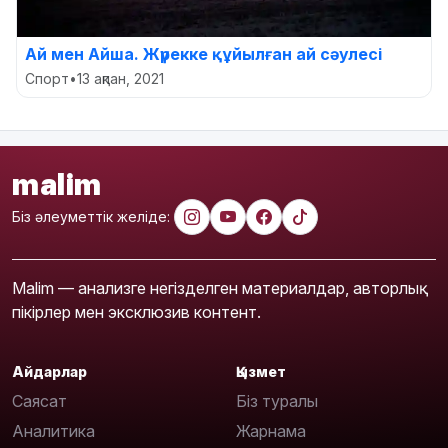
Ай мен Айша. Жүрекке құйылған ай сәулесі
Спорт
•
13 ақпан, 2021
malim
Біз әлеуметтік желіде:
Malim — анализге негізделген материалдар, авторлық
пікірлер мен эксклюзив контент.
Айдарлар
Қызмет
Саясат
Біз туралы
Аналитика
Жарнама