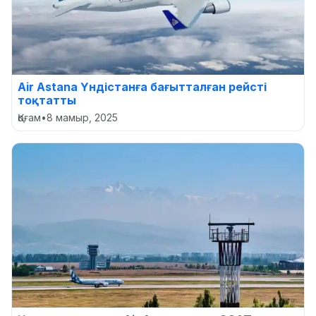
Air Astana Үндістанға бағытталған рейсті
тоқтатты
Қоғам
•
8 мамыр, 2025