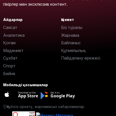
пікірлер мен эксклюзив контент.
Айдарлар
Қызмет
Саясат
Біз туралы
Аналитика
Жарнама
Қоғам
Байланыс
Мәдениет
Құпиялылық
Сұхбат
Пайдалану ережесі
Спорт
Бейне
Мобильді қосымшалар
Download on the
Get it on
App Store
Google Play
Қауіпсіз орнату, жарнамасыз хабарламалар.