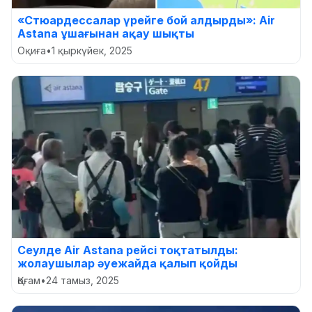
«Стюардессалар үрейге бой алдырды»: Air
Astana ұшағынан ақау шықты
Оқиға
•
1 қыркүйек, 2025
Сеулде Air Astana рейсі тоқтатылды:
жолаушылар әуежайда қалып қойды
Қоғам
•
24 тамыз, 2025