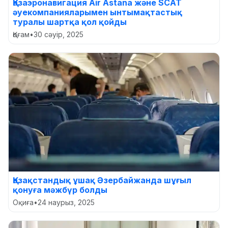
Қазаэронавигация Air Astana және SCAT
әуекомпанияларымен ынтымақтастық
туралы шартқа қол қойды
Қоғам
•
30 сәуір, 2025
Қазақстандық ұшақ Әзербайжанда шұғыл
қонуға мәжбүр болды
Оқиға
•
24 наурыз, 2025