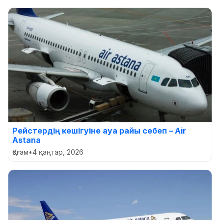
Рейстердің кешігуіне ауа райы себеп – Air
Astana
Қоғам
•
4 қаңтар, 2026