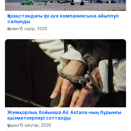
Қазақстандағы ірі әуе компаниясына айыппұл
салынды
Қоғам
•
15 сәуір, 2026
Жемқорлық бойынша Air Astana-ның бұрынғы
қызметкерлері сотталды
Құқық
•
15 қаңтар, 2026