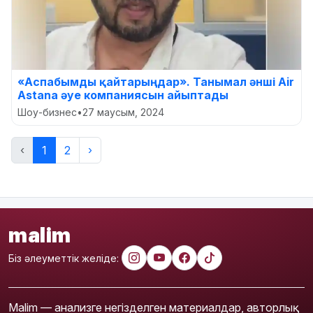
«Аспабымды қайтарыңдар». Танымал әнші Air
Astana әуе компаниясын айыптады
Шоу-бизнес
•
27 маусым, 2024
‹
1
2
›
malim
Біз әлеуметтік желіде:
Malim — анализге негізделген материалдар, авторлық