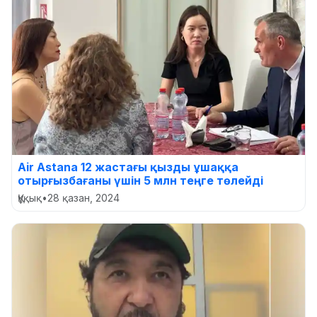
Air Astana 12 жастағы қызды ұшаққа
отырғызбағаны үшін 5 млн теңге төлейді
Құқық
•
28 қазан, 2024