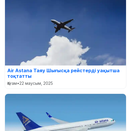
Air Astana Таяу Шығысқа рейстерді уақытша
тоқтатты
Қоғам
•
22 маусым, 2025